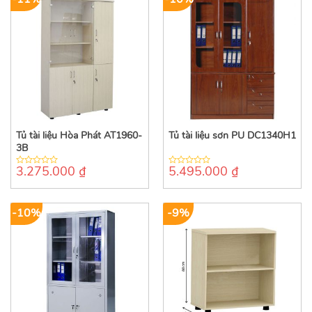
Tủ tài liệu Hòa Phát AT1960-
Tủ tài liệu sơn PU DC1340H1
3B
3.275.000
₫
5.495.000
₫
0
0
out
out
of
of
5
5
-10%
-9%