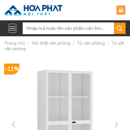
Skip
to
content
Tìm
kiếm:
Trang chủ
/
Nội thất văn phòng
/
Tủ văn phòng
/
Tủ sắt
văn phòng
-11%