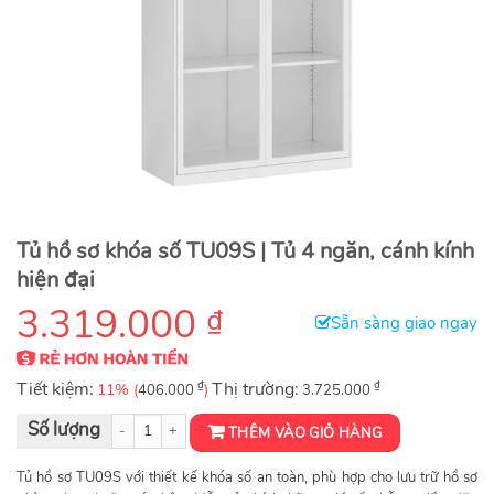
Tủ hồ sơ khóa số TU09S | Tủ 4 ngăn, cánh kính
hiện đại
3.319.000
₫
Sẵn sàng giao ngay
Tiết kiệm:
₫
Thị trường:
₫
11% (
)
406.000
3.725.000
Tủ hồ sơ khóa số TU09S số lượng
THÊM VÀO GIỎ HÀNG
Tủ hồ sơ TU09S với thiết kế khóa số an toàn, phù hợp cho lưu trữ hồ sơ