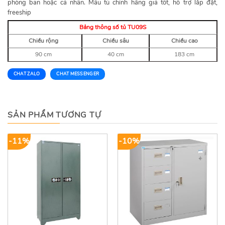
phòng ban hoặc cá nhân. Mẫu tủ chính hãng giá tốt, hỗ trợ lắp đặt,
freeship
Bảng thông số tủ TU09S
Chiều rộng
Chiều sâu
Chiều cao
90 cm
40 cm
183 cm
CHAT ZALO
CHAT MESSENGER
SẢN PHẨM TƯƠNG TỰ
-11%
-10%