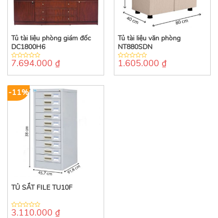
Tủ tài liệu phòng giám đốc
Tủ tài liệu văn phòng
DC1800H6
NT880SDN
7.694.000
₫
1.605.000
₫
0
0
out
out
of
of
5
5
-11%
TỦ SẮT FILE TU10F
3.110.000
₫
0