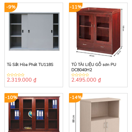
5
5
-9%
-11%
Tủ Sắt Hòa Phát TU118S
TỦ TÀI LIỆU GỖ sơn PU
DC8040H2
2.319.000
₫
2.495.000
₫
0
0
out
out
of
of
5
5
-10%
-14%