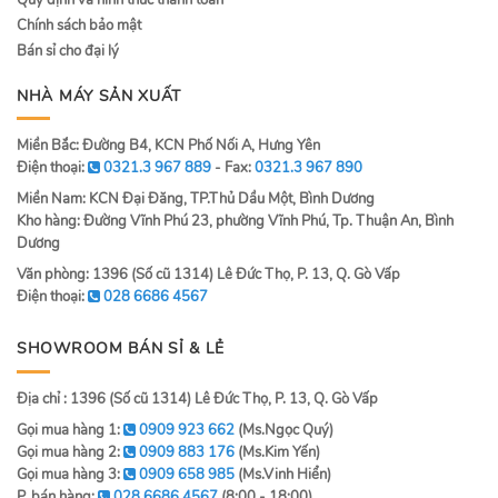
Quy định và hình thức thanh toán
Chính sách bảo mật
Bán sỉ cho đại lý
NHÀ MÁY SẢN XUẤT
Miền Bắc: Đường B4, KCN Phố Nối A, Hưng Yên
Điện thoại:
0321.3 967 889
- Fax:
0321.3 967 890
Miền Nam: KCN Đại Đăng, TP.Thủ Dầu Một, Bình Dương
Kho hàng: Đường Vĩnh Phú 23, phường Vĩnh Phú, Tp. Thuận An, Bình
Dương
Văn phòng: 1396 (Số cũ 1314) Lê Đức Thọ, P. 13, Q. Gò Vấp
Điện thoại:
028 6686 4567
SHOWROOM BÁN SỈ & LẺ
Địa chỉ : 1396 (Số cũ 1314) Lê Đức Thọ, P. 13, Q. Gò Vấp
Gọi mua hàng 1:
0909 923 662
(Ms.Ngọc Quý)
Gọi mua hàng 2:
0909 883 176
(Ms.Kim Yến)
Gọi mua hàng 3:
0909 658 985
(Ms.Vinh Hiển)
P. bán hàng:
028 6686 4567
(8:00 - 18:00)