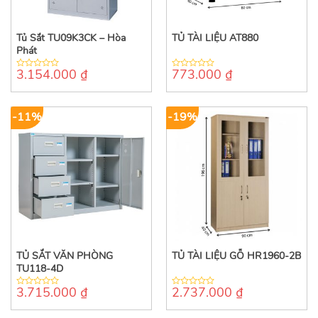
Tủ Sắt TU09K3CK – Hòa
TỦ TÀI LIỆU AT880
Phát
3.154.000
₫
773.000
₫
0
0
out
out
of
of
5
5
-11%
-19%
TỦ SẮT VĂN PHÒNG
TỦ TÀI LIỆU GỖ HR1960-2B
TU118-4D
3.715.000
₫
2.737.000
₫
0
0
out
out
of
of