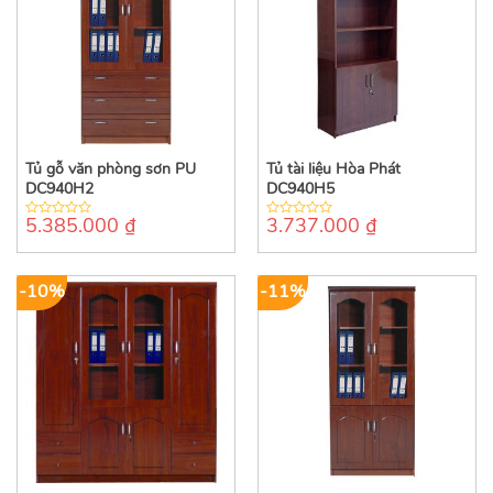
Tủ gỗ văn phòng sơn PU
Tủ tài liệu Hòa Phát
DC940H2
DC940H5
5.385.000
₫
3.737.000
₫
0
0
out
out
of
of
5
5
-10%
-11%