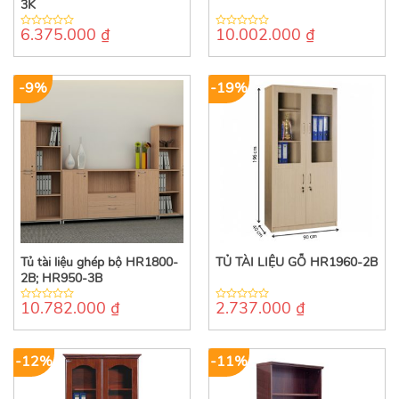
3K
6.375.000
₫
10.002.000
₫
0
0
out
out
of
of
5
5
-9%
-19%
Tủ tài liệu ghép bộ HR1800-
TỦ TÀI LIỆU GỖ HR1960-2B
2B; HR950-3B
10.782.000
₫
2.737.000
₫
0
0
out
out
of
of
5
5
-12%
-11%