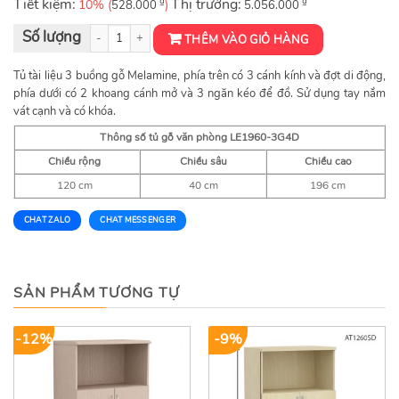
Tiết kiệm:
₫
Thị trường:
₫
10% (
)
528.000
5.056.000
Tủ gỗ văn phòng LE1960-3G4D số lượng
THÊM VÀO GIỎ HÀNG
Tủ tài liệu 3 buồng gỗ Melamine, phía trên có 3 cánh kính và đợt di động,
phía dưới có 2 khoang cánh mở và 3 ngăn kéo để đồ. Sử dụng tay nắm
vát cạnh và có khóa.
Thông số tủ gỗ văn phòng
LE1960-3G4D
Chiều rộng
Chiều sâu
Chiều cao
120 cm
40 cm
196 cm
CHAT ZALO
CHAT MESSENGER
SẢN PHẨM TƯƠNG TỰ
-12%
-9%