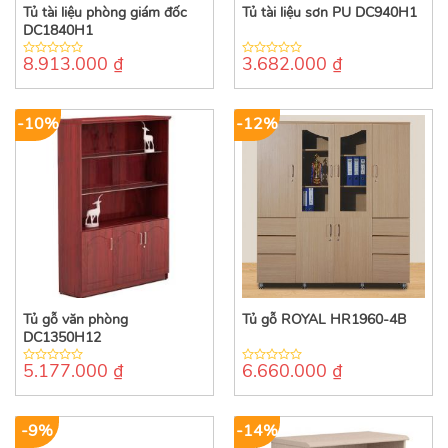
Tủ tài liệu phòng giám đốc
Tủ tài liệu sơn PU DC940H1
DC1840H1
8.913.000
₫
3.682.000
₫
0
0
out
out
of
of
5
5
-10%
-12%
Tủ gỗ văn phòng
Tủ gỗ ROYAL HR1960-4B
DC1350H12
5.177.000
₫
6.660.000
₫
0
0
out
out
of
of
5
5
-9%
-14%