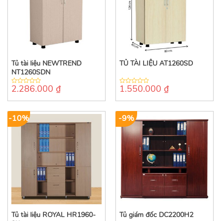
Tủ tài liệu NEWTREND
TỦ TÀI LIỆU AT1260SD
NT1260SDN
2.286.000
₫
1.550.000
₫
0
0
out
out
of
of
5
5
-10%
-9%
Tủ tài liệu ROYAL HR1960-
Tủ giám đốc DC2200H2