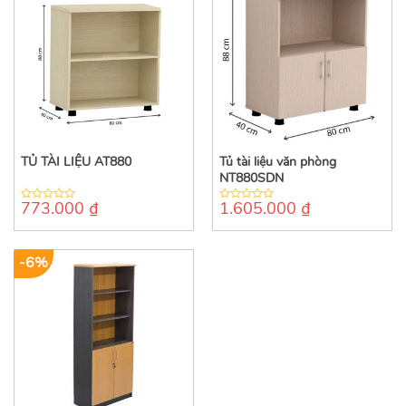
TỦ TÀI LIỆU AT880
Tủ tài liệu văn phòng
NT880SDN
773.000
₫
1.605.000
₫
0
0
out
out
of
of
5
5
-6%