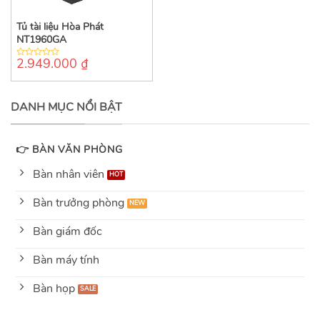
Tủ tài liệu Hòa Phát
NT1960GA
2.949.000
₫
0
out
of
5
DANH MỤC NỔI BẬT
👉 BÀN VĂN PHÒNG
Bàn nhân viên
Bàn trưởng phòng
Bàn giám đốc
Bàn máy tính
Bàn họp