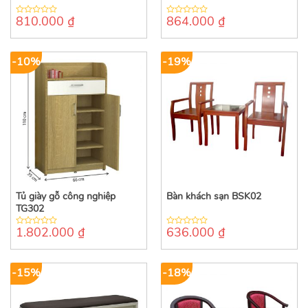
810.000
₫
864.000
₫
0
0
out
out
of
of
5
5
-10%
-19%
Tủ giày gỗ công nghiệp
Bàn khách sạn BSK02
TG302
1.802.000
₫
636.000
₫
0
0
out
out
of
of
5
5
-15%
-18%