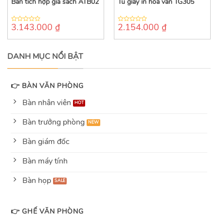
Bàn tích hợp giá sách ATB02
Tủ giày in hoa văn TG305
3.143.000
₫
2.154.000
₫
0
0
out
out
of
of
5
5
DANH MỤC NỔI BẬT
👉 BÀN VĂN PHÒNG
Bàn nhân viên
Bàn trưởng phòng
Bàn giám đốc
Bàn máy tính
Bàn họp
👉 GHẾ VĂN PHÒNG