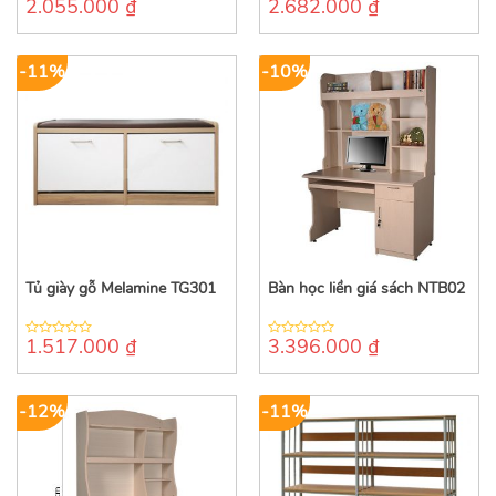
2.055.000
₫
2.682.000
₫
0
0
out
out
of
of
5
5
-11%
-10%
Tủ giày gỗ Melamine TG301
Bàn học liền giá sách NTB02
1.517.000
₫
3.396.000
₫
0
0
out
out
of
of
5
5
-12%
-11%