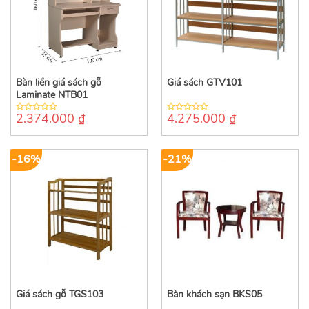
Bàn liền giá sách gỗ
Giá sách GTV101
Laminate NTB01
2.374.000
₫
4.275.000
₫
0
0
out
out
of
of
5
5
-16%
-21%
Giá sách gỗ TGS103
Bàn khách sạn BKS05