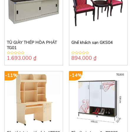
TỦ GIÀY THÉP HÒA PHÁT
Ghế khách sạn GKS04
TG01
1.693.000
₫
894.000
₫
0
0
out
out
of
of
5
5
-11%
-14%