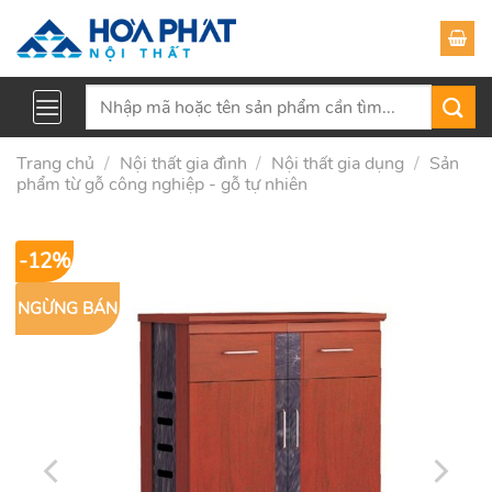
Skip
to
content
Tìm
kiếm:
Trang chủ
/
Nội thất gia đình
/
Nội thất gia dụng
/
Sản
phẩm từ gỗ công nghiệp - gỗ tự nhiên
-12%
NGỪNG BÁN