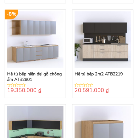
of
of
5
5
-8%
Hệ tủ bếp hiện đại gỗ chống
Hệ tủ bếp 2m2 ATB2219
ẩm ATB2801
19.350.000
₫
20.591.000
₫
0
0
out
out
of
of
5
5