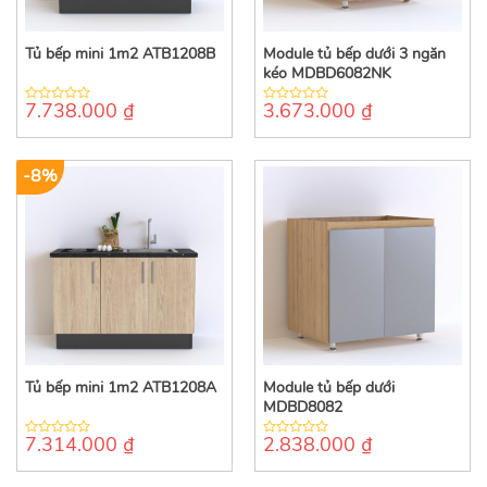
Tủ bếp mini 1m2 ATB1208B
Module tủ bếp dưới 3 ngăn
kéo MDBD6082NK
7.738.000
₫
3.673.000
₫
0
0
out
out
of
of
5
5
-8%
Tủ bếp mini 1m2 ATB1208A
Module tủ bếp dưới
MDBD8082
7.314.000
₫
2.838.000
₫
0
0
out
out
of
of
5
5