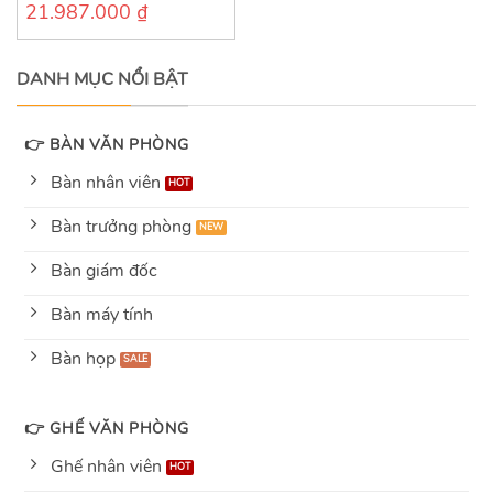
21.987.000
₫
0
out
of
5
DANH MỤC NỔI BẬT
👉 BÀN VĂN PHÒNG
Bàn nhân viên
Bàn trưởng phòng
Bàn giám đốc
Bàn máy tính
Bàn họp
👉 GHẾ VĂN PHÒNG
Ghế nhân viên