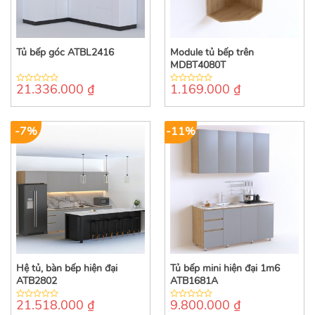
Tủ bếp góc ATBL2416
Module tủ bếp trên
MDBT4080T
21.336.000
₫
1.169.000
₫
0
0
out
out
of
of
5
5
-7%
-11%
Hệ tủ, bàn bếp hiện đại
Tủ bếp mini hiện đại 1m6
ATB2802
ATB1681A
21.518.000
₫
9.800.000
₫
0
0
out
out