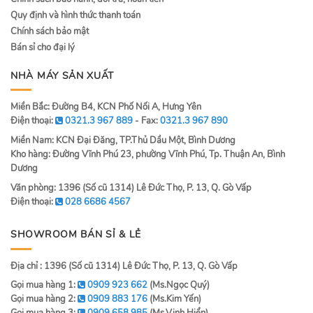
Quy định và hình thức thanh toán
Chính sách bảo mật
Bán sỉ cho đại lý
NHÀ MÁY SẢN XUẤT
Miền Bắc: Đường B4, KCN Phố Nối A, Hưng Yên
Điện thoại:
0321.3 967 889
- Fax:
0321.3 967 890
Miền Nam: KCN Đại Đăng, TP.Thủ Dầu Một, Bình Dương
Kho hàng: Đường Vĩnh Phú 23, phường Vĩnh Phú, Tp. Thuận An, Bình
Dương
Văn phòng: 1396 (Số cũ 1314) Lê Đức Thọ, P. 13, Q. Gò Vấp
Điện thoại:
028 6686 4567
SHOWROOM BÁN SỈ & LẺ
Địa chỉ : 1396 (Số cũ 1314) Lê Đức Thọ, P. 13, Q. Gò Vấp
Gọi mua hàng 1:
0909 923 662
(Ms.Ngọc Quý)
Gọi mua hàng 2:
0909 883 176
(Ms.Kim Yến)