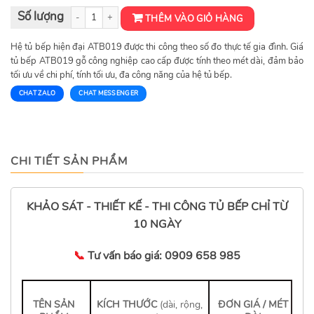
Tủ bếp hiện đại ATB019 số lượng
THÊM VÀO GIỎ HÀNG
Hệ tủ bếp hiện đại ATB019 được thi công theo số đo thực tế gia đình. Giá
tủ bếp ATB019 gỗ công nghiệp cao cấp được tính theo mét dài, đảm bảo
tối ưu về chi phí, tính tối ưu, đa công năng của hệ tủ bếp.
CHAT ZALO
CHAT MESSENGER
CHI TIẾT SẢN PHẨM
KHẢO SÁT - THIẾT KẾ - THI CÔNG TỦ BẾP CHỈ TỪ
10 NGÀY
📞
Tư vấn báo giá:
0909 658 985
TÊN SẢN
KÍCH THƯỚC
(dài, rộng,
ĐƠN GIÁ / MÉT