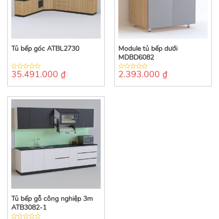
Tủ bếp góc ATBL2730
Module tủ bếp dưới
MDBD6082
35.491.000
₫
2.393.000
₫
0
0
out
out
of
of
5
5
Tủ bếp gỗ công nghiệp 3m
ATB3082-1