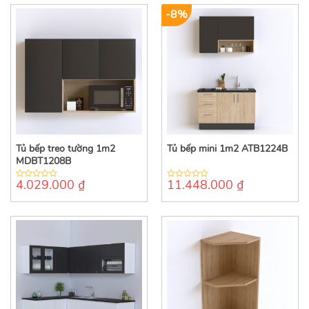
-8%
Tủ bếp treo tường 1m2
Tủ bếp mini 1m2 ATB1224B
MDBT1208B
4.029.000
₫
11.448.000
₫
0
0
out
out
of
of
5
5