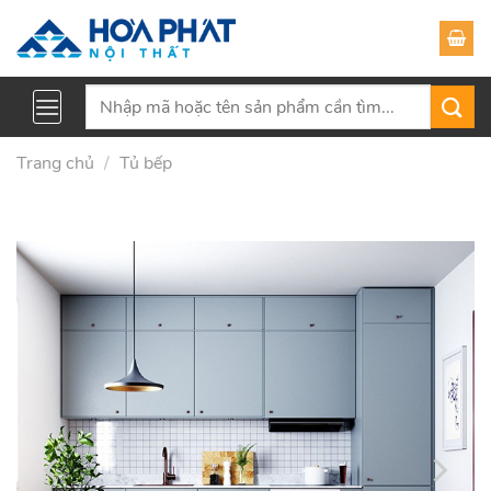
Skip
to
content
Tìm
kiếm:
Trang chủ
/
Tủ bếp