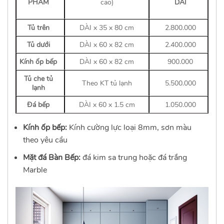
PHẨM
cao)
DÀI
Tủ trên
DÀI x 35 x 80 cm
2.800.000
Tủ dưới
DÀI x 60 x 82 cm
2.400.000
Kính ốp bếp
DÀI x 60 x 82 cm
900.000
Tủ che tủ
Theo KT tủ lạnh
5.500.000
lạnh
Đá bếp
DÀI x 60 x 1.5 cm
1.050.000
Kính ốp bếp:
Kính cường lực loại 8mm, sơn màu
theo yêu cầu
Mặt đá Bàn Bếp:
đá kim sa trung hoặc đá trắng
Marble