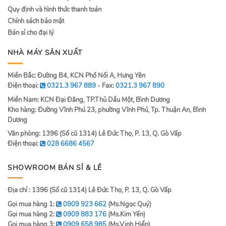
Quy định và hình thức thanh toán
Chính sách bảo mật
Bán sỉ cho đại lý
NHÀ MÁY SẢN XUẤT
Miền Bắc: Đường B4, KCN Phố Nối A, Hưng Yên
Điện thoại:
0321.3 967 889
- Fax:
0321.3 967 890
Miền Nam: KCN Đại Đăng, TP.Thủ Dầu Một, Bình Dương
Kho hàng: Đường Vĩnh Phú 23, phường Vĩnh Phú, Tp. Thuận An, Bình
Dương
Văn phòng: 1396 (Số cũ 1314) Lê Đức Thọ, P. 13, Q. Gò Vấp
Điện thoại:
028 6686 4567
SHOWROOM BÁN SỈ & LẺ
Địa chỉ : 1396 (Số cũ 1314) Lê Đức Thọ, P. 13, Q. Gò Vấp
Gọi mua hàng 1:
0909 923 662
(Ms.Ngọc Quý)
Gọi mua hàng 2:
0909 883 176
(Ms.Kim Yến)
Gọi mua hàng 3:
0909 658 985
(Ms.Vinh Hiển)