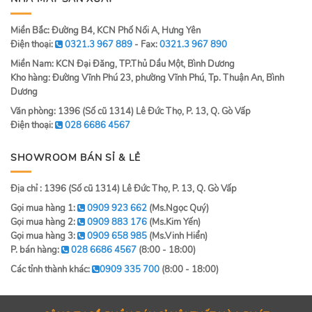
Miền Bắc: Đường B4, KCN Phố Nối A, Hưng Yên
Điện thoại:
0321.3 967 889
- Fax:
0321.3 967 890
Miền Nam: KCN Đại Đăng, TP.Thủ Dầu Một, Bình Dương
Kho hàng: Đường Vĩnh Phú 23, phường Vĩnh Phú, Tp. Thuận An, Bình
Dương
Văn phòng: 1396 (Số cũ 1314) Lê Đức Thọ, P. 13, Q. Gò Vấp
Điện thoại:
028 6686 4567
SHOWROOM BÁN SỈ & LẺ
Địa chỉ : 1396 (Số cũ 1314) Lê Đức Thọ, P. 13, Q. Gò Vấp
Gọi mua hàng 1:
0909 923 662
(Ms.Ngọc Quý)
Gọi mua hàng 2:
0909 883 176
(Ms.Kim Yến)
Gọi mua hàng 3:
0909 658 985
(Ms.Vinh Hiển)
P. bán hàng:
028 6686 4567
(8:00 - 18:00)
Các tỉnh thành khác:
0909 335 700
(8:00 - 18:00)