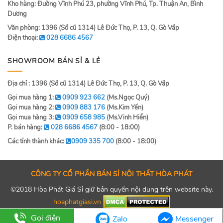
Kho hàng: Đường Vĩnh Phú 23, phường Vĩnh Phú, Tp. Thuận An, Bình
Dương
Văn phòng: 1396 (Số cũ 1314) Lê Đức Thọ, P. 13, Q. Gò Vấp
Điện thoại:
028 6686 4567
SHOWROOM BÁN SỈ & LẺ
Địa chỉ : 1396 (Số cũ 1314) Lê Đức Thọ, P. 13, Q. Gò Vấp
Gọi mua hàng 1:
0909 923 662
(Ms.Ngọc Quý)
Gọi mua hàng 2:
0909 883 176
(Ms.Kim Yến)
Gọi mua hàng 3:
0909 658 985
(Ms.Vinh Hiển)
P. bán hàng:
028 6686 4567
(8:00 - 18:00)
Các tỉnh thành khác:
0909 335 700
(8:00 - 18:00)
CÔNG TY CỔ PHẦN BÁN SỈ NỘI THẤT HÒA PHÁT
©2018 Hòa Phát Giá Sỉ giữ bản quyền nội dung trên website này.
hoaphatgiasi.vn
Gọi điện
Zalo
Messenger