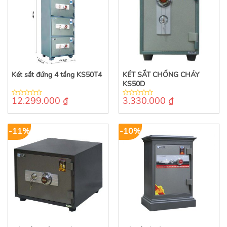
Két sắt đứng 4 tầng KS50T4
KÉT SẮT CHỐNG CHÁY
KS50D
12.299.000
₫
3.330.000
₫
0
0
out
out
of
of
5
5
-11%
-10%