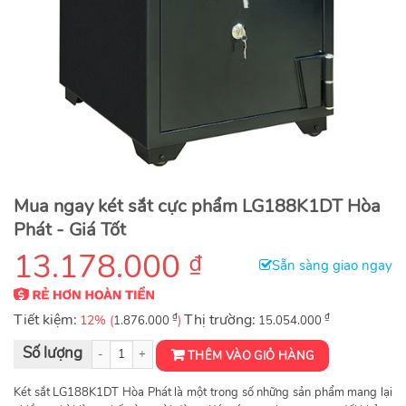
Mua ngay két sắt cực phẩm LG188K1DT Hòa
Phát - Giá Tốt
13.178.000
₫
Sẵn sàng giao ngay
Tiết kiệm:
₫
Thị trường:
₫
12% (
)
1.876.000
15.054.000
Két sắt LG188K1DT số lượng
THÊM VÀO GIỎ HÀNG
Két sắt LG188K1DT Hòa Phát là một trong số những sản phẩm mang lại