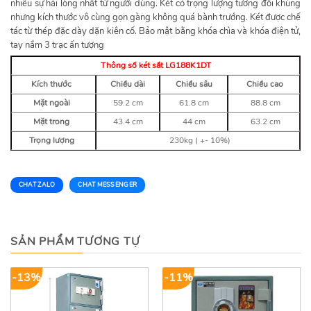
nhiều sự hài lòng nhất từ người dùng. Két có trọng lượng tương đối khủng
nhưng kích thước vô cùng gọn gàng không quá bành trướng. Két được chế
tác từ thép đặc dày dặn kiên cố. Bảo mật bằng khóa chìa và khóa điện tử,
tay nắm 3 trạc ấn tượng
Thông số két sắt LG188K1DT
Kích thước
Chiều dài
Chiều sâu
Chiều cao
Mặt ngoài
59.2 cm
61.8 cm
88.8 cm
Mặt trong
43.4 cm
44 cm
63.2 cm
Trọng lượng
230kg ( +- 10%)
CHAT ZALO
CHAT MESSENGER
SẢN PHẨM TƯƠNG TỰ
-13%
-11%