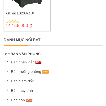
Két sắt LG208K1DT
14.156.000
₫
0
out
of
5
DANH MỤC NỔI BẬT
👉 BÀN VĂN PHÒNG
Bàn nhân viên
Bàn trưởng phòng
Bàn giám đốc
Bàn máy tính
Bàn họp