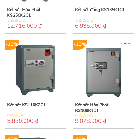
Két sắt Hòa Phát
Két sắt đứng KS135K1C1
KS250K2C1
12.716.000
₫
6.935.000
₫
0
0
out
out
of
of
5
5
-10%
-10%
Két sắt KS110K2C1
Két sắt Hòa Phát
KS168K1DT
5.880.000
₫
9.078.000
₫
0
0
out
out
of
of
5
5