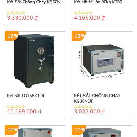
Két Sắt Chống Cháy KS50N
Két sắt tài lộc 90kg KT36
3.330.000
₫
4.165.000
₫
0
0
out
out
of
of
5
5
-12%
-12%
Két sắt LG158K1DT
KÉT SẮT CHỐNG CHÁY
KS35NDT
10.199.000
₫
3.022.000
₫
0
0
out
out
of
of
5
5
-10%
-10%