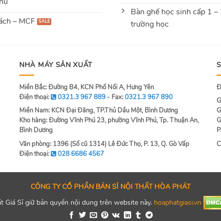
hụ
Bàn ghế học sinh cấp 1 –
ách – MCF
trường học
NHÀ MÁY SẢN XUẤT
Miền Bắc: Đường B4, KCN Phố Nối A, Hưng Yên
Đ
Điện thoại:
0321.3 967 889
- Fax:
0321.3 967 890
G
Miền Nam: KCN Đại Đăng, TP.Thủ Dầu Một, Bình Dương
G
Kho hàng: Đường Vĩnh Phú 23, phường Vĩnh Phú, Tp. Thuận An,
G
Bình Dương
P
Văn phòng: 1396 (Số cũ 1314) Lê Đức Thọ, P. 13, Q. Gò Vấp
C
Điện thoại:
028 6686 4567
CÔNG TY CỔ PHẦN BÁN SỈ NỘI THẤT HÒA PHÁT
 Giá Sỉ giữ bản quyền nội dung trên website này.
hoaphatgiasi.vn