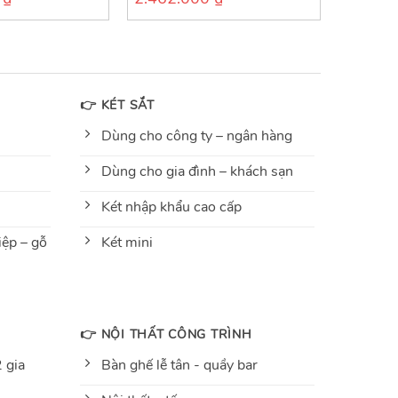
out
of
5
👉 KÉT SẮT
Dùng cho công ty – ngân hàng
Dùng cho gia đình – khách sạn
Két nhập khẩu cao cấp
ệp – gỗ
Két mini
👉 NỘI THẤT CÔNG TRÌNH
 gia
Bàn ghế lễ tân - quầy bar