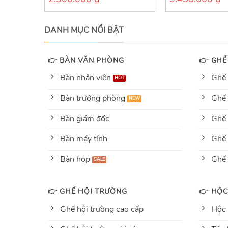
out
out
of
of
5
5
DANH MỤC NỔI BẬT
👉 BÀN VĂN PHÒNG
👉 GHẾ
Bàn nhân viên
Ghế 
Bàn trưởng phòng
Ghế 
Bàn giám đốc
Ghế 
Bàn máy tính
Ghế 
Bàn họp
Ghế
👉 GHẾ HỘI TRƯỜNG
👉 HỘC
Ghế hội trường cao cấp
Hộc