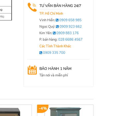
TƯ VẤN BÁN HÀNG 24/7
ng
TP. Hồ Chí Minh
0%)
Vinh Hiển:
0909 658 985
Ngọc Quý:
0909 923 662
Kim Yến:
0909 883 176
P. bán hàng:
028 6686 4567
Các Tỉnh Thành Khác
0909 335 700
BẢO HÀNH 1 NĂM
Tận nơi và miễn phí
-4%