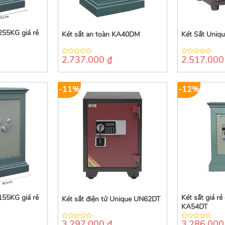
255KG giá rẻ
Két sắt an toàn KA40DM
Két Sắt Uniq
2.737.000
₫
2.517.00
0
0
out
out
of
of
5
5
-11%
-12%
155KG giá rẻ
Két sắt giá rẻ
Két sắt điện tử Unique UN62DT
KA54DT
3.297.000
₫
3.286.00
0
0