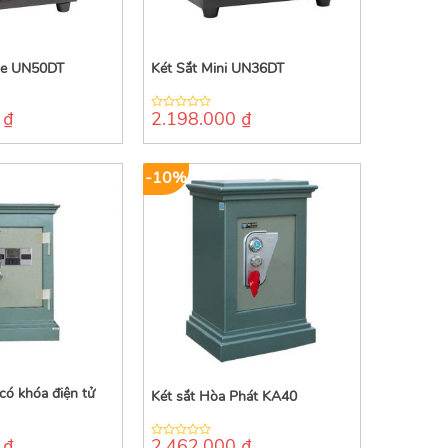
ue UN50DT
Két Sắt Mini UN36DT
0
₫
2.198.000
₫
0
out
of
5
-10%
 có khóa điện tử
Két sắt Hòa Phát KA40
0
₫
2.462.000
₫
0