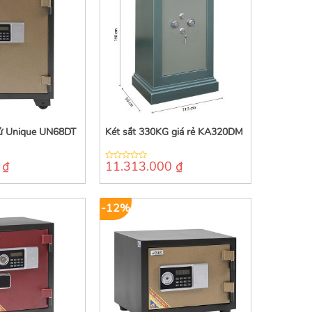
 tử Unique UN68DT
Két sắt 330KG giá rẻ KA320DM
0
₫
11.313.000
₫
0
out
of
5
-12%