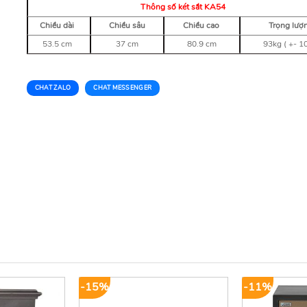
Thông số két sắt KA54
Chiều dài
Chiều sâu
Chiều cao
Trọng lượ
53.5 cm
37 cm
80.9 cm
93kg ( +- 1
CHAT ZALO
CHAT MESSENGER
-15%
-11%