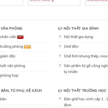
out
out
of
of
5
5
 VĂN PHÒNG
👉 NỘI THẤT GIA ĐÌNH
nhân viên
Nội thất gia dụng
trưởng phòng
Ghế đôn
giám đốc
Ghế tĩnh khung thép, inox
lưới văn phòng
Sản phẩm từ gỗ công nghi
tự nhiên
 phòng họp
 BÀN, TỦ PHỤ, KỆ SÁCH
👉 NỘI THẤT TRƯỜNG HỌC
 bàn
Bàn ghế học sinh cấp 1 -2
đình