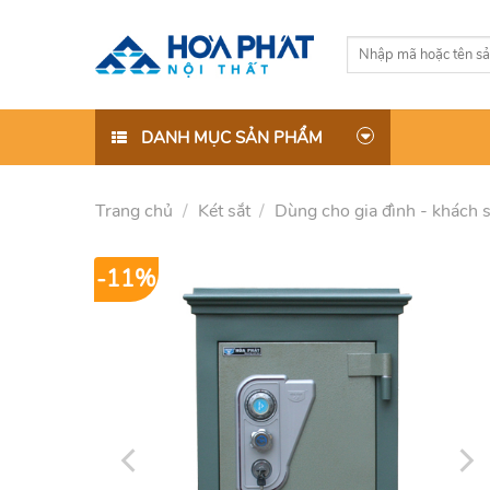
Skip
to
Tìm
content
kiếm:
DANH MỤC SẢN PHẨM
Trang chủ
/
Két sắt
/
Dùng cho gia đình - khách 
-11%