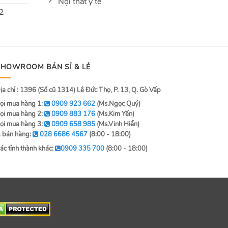
Nội thất y tế
 2
SHOWROOM BÁN SỈ & LẺ
ịa chỉ : 1396 (Số cũ 1314) Lê Đức Thọ, P. 13, Q. Gò Vấp
ọi mua hàng 1:
0909 923 662
(Ms.Ngọc Quý)
ọi mua hàng 2:
0909 883 176
(Ms.Kim Yến)
ọi mua hàng 3:
0909 658 985
(Ms.Vinh Hiển)
. bán hàng:
028 6686 4567
(8:00 - 18:00)
ác tỉnh thành khác:
0909 335 700
(8:00 - 18:00)