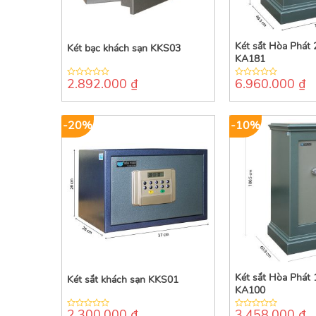
Két sắt Hòa Phát 
Két bạc khách sạn KKS03
KA181
2.892.000
₫
6.960.000
₫
0
0
out
out
of
of
5
5
-20%
-10%
Két sắt Hòa Phát 
Két sắt khách sạn KKS01
KA100
2.300.000
₫
3.458.000
₫
0
0