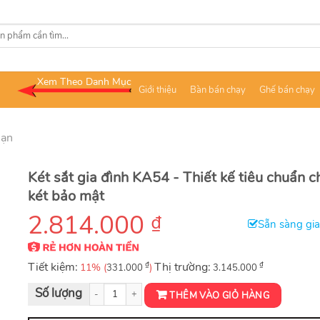
Xem Theo Danh Mục
Giới thiệu
Bàn bán chạy
Ghế bán chạy
sạn
Két sắt gia đình KA54 - Thiết kế tiêu chuẩn c
két bảo mật
2.814.000
₫
Sẵn sàng gi
Tiết kiệm:
₫
Thị trường:
₫
11% (
)
331.000
3.145.000
Két sắt gia đình KA54 số lượng
THÊM VÀO GIỎ HÀNG