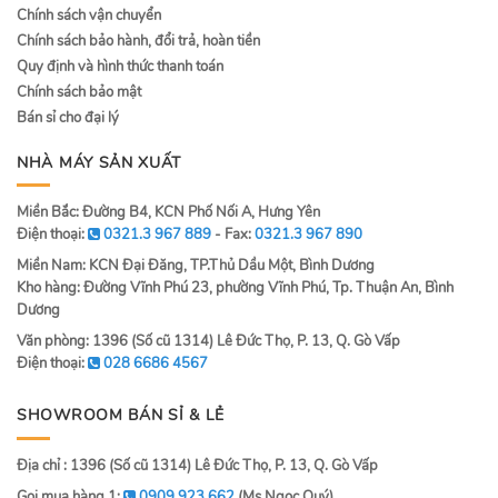
Chính sách vận chuyển
Chính sách bảo hành, đổi trả, hoàn tiền
Quy định và hình thức thanh toán
Chính sách bảo mật
Bán sỉ cho đại lý
NHÀ MÁY SẢN XUẤT
Miền Bắc: Đường B4, KCN Phố Nối A, Hưng Yên
Điện thoại:
0321.3 967 889
- Fax:
0321.3 967 890
Miền Nam: KCN Đại Đăng, TP.Thủ Dầu Một, Bình Dương
Kho hàng: Đường Vĩnh Phú 23, phường Vĩnh Phú, Tp. Thuận An, Bình
Dương
Văn phòng: 1396 (Số cũ 1314) Lê Đức Thọ, P. 13, Q. Gò Vấp
Điện thoại:
028 6686 4567
SHOWROOM BÁN SỈ & LẺ
Địa chỉ : 1396 (Số cũ 1314) Lê Đức Thọ, P. 13, Q. Gò Vấp
Gọi mua hàng 1:
0909 923 662
(Ms.Ngọc Quý)