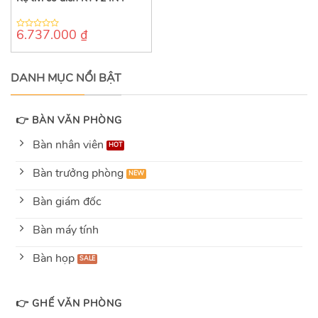
6.737.000
₫
0
out
of
5
DANH MỤC NỔI BẬT
👉 BÀN VĂN PHÒNG
Bàn nhân viên
Bàn trưởng phòng
Bàn giám đốc
Bàn máy tính
Bàn họp
👉 GHẾ VĂN PHÒNG