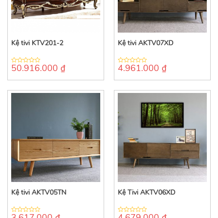
Kệ tivi KTV201-2
Kệ tivi AKTV07XD
50.916.000
₫
4.961.000
₫
0
0
out
out
of
of
5
5
Kệ tivi AKTV05TN
Kệ Tivi AKTV06XD
3.617.000
₫
4.679.000
₫