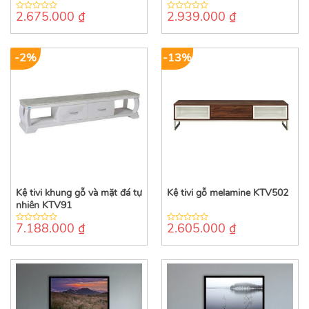
2.675.000
₫
2.939.000
₫
0
0
out
out
of
of
5
5
-2%
-13%
Kệ tivi khung gỗ và mặt đá tự
Kệ tivi gỗ melamine KTV502
nhiên KTV91
7.188.000
₫
2.605.000
₫
0
0
out
out
of
of
5
5