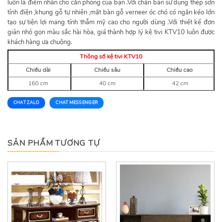
luôn là điểm nhấn cho căn phòng của bạn .Với chân bàn sử dụng thép sơn
tỉnh điện ,khung gỗ tự nhiên ,mặt bàn gỗ verneer óc chó có ngăn kéo lớn
tạo sự tiện lợi mang tính thẫm mỹ cao cho người dùng .Với thiết kế đơn
giản nhỏ gọn màu sắc hài hòa, giá thành hợp lý kệ tivi KTV10 luôn được
khách hàng ưa chuộng.
Thông số kệ tivi KTV10
Chiều dài
Chiều sâu
Chiều cao
160 cm
40 cm
42 cm
CHAT ZALO
CHAT MESSENGER
SẢN PHẨM TƯƠNG TỰ