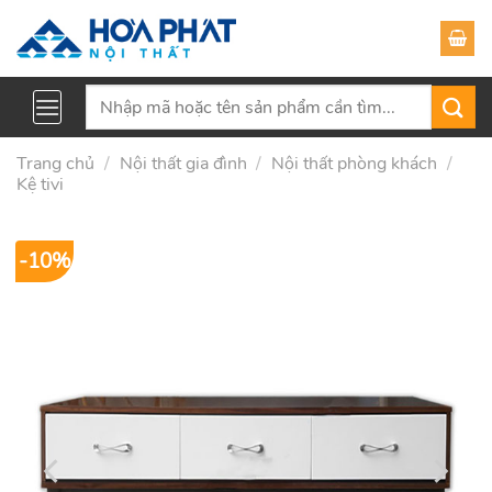
Skip
to
content
Tìm
kiếm:
Trang chủ
/
Nội thất gia đình
/
Nội thất phòng khách
/
Kệ tivi
-10%