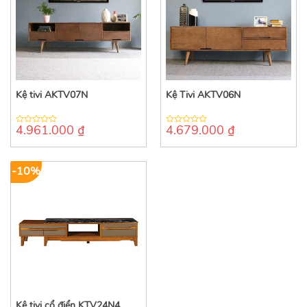
Kệ tivi AKTV07N
Kệ Tivi AKTV06N
4.961.000
₫
4.679.000
₫
0
0
out
out
of
of
5
5
-10%
Kệ tivi cổ điển KTV24N4