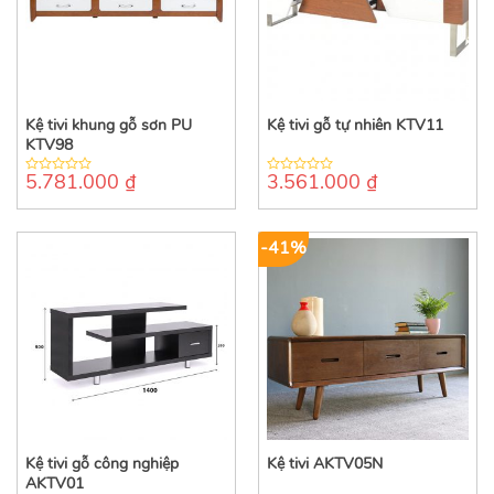
Kệ tivi khung gỗ sơn PU
Kệ tivi gỗ tự nhiên KTV11
KTV98
5.781.000
₫
3.561.000
₫
0
0
out
out
of
of
5
5
-41%
Kệ tivi gỗ công nghiệp
Kệ tivi AKTV05N
AKTV01