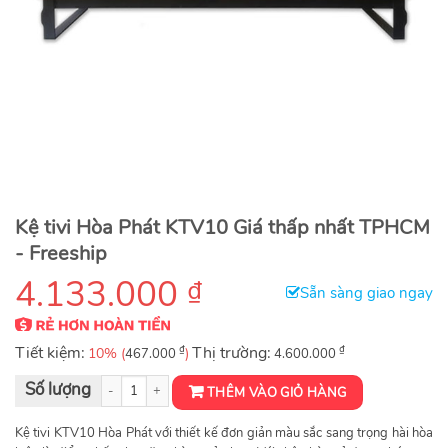
Kệ tivi Hòa Phát KTV10 Giá thấp nhất TPHCM
- Freeship
4.133.000
₫
Sẵn sàng giao ngay
Tiết kiệm:
₫
Thị trường:
₫
10% (
)
467.000
4.600.000
Kệ tivi phòng khách KTV10 số lượng
THÊM VÀO GIỎ HÀNG
Kệ tivi KTV10 Hòa Phát với thiết kế đơn giản màu sắc sang trọng hài hòa