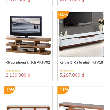
0
0
out
out
of
of
5
5
-10%
Kệ tivi phòng khách AKTV02
Kệ tivi lõi đá tự nhiên KTV18
2.139.000
₫
5.287.000
₫
0
0
out
out
of
of
5
5
-10%
-11%