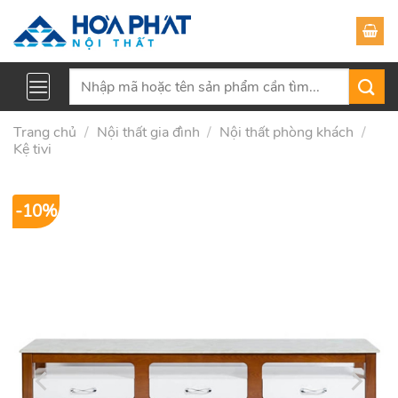
Skip
to
content
Tìm
kiếm:
Trang chủ
/
Nội thất gia đình
/
Nội thất phòng khách
/
Kệ tivi
-10%