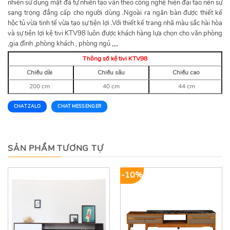
nhiên sử dụng mặt đá tự nhiên tạo vân theo công nghệ hiện đại tạo nên sự
sang trọng đẳng cấp cho người dùng .Ngoài ra ngăn bàn được thiết kế
hộc tủ vừa tinh tế vừa tạo sự tiện lợi .Với thiết kế trang nhã màu sắc hài hòa
và sự tiện lợi kệ tivi KTV98 luôn được khách hàng lựa chọn cho văn phòng
,gia đình ,phòng khách , phòng ngủ ,,,,
Thông số kệ tivi KTV98
Chiều dài
Chiều sâu
Chiều cao
200 cm
40 cm
44 cm
CHAT ZALO
CHAT MESSENGER
SẢN PHẨM TƯƠNG TỰ
-10%