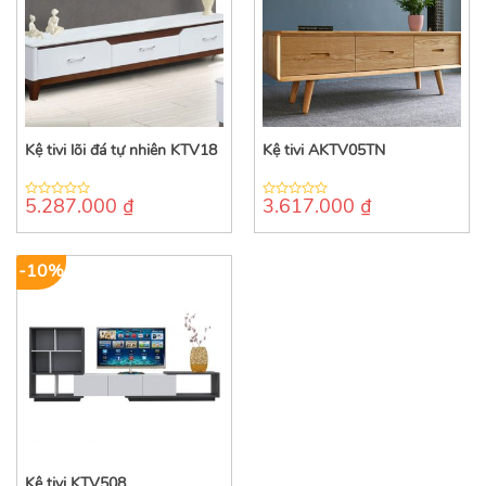
Kệ tivi lõi đá tự nhiên KTV18
Kệ tivi AKTV05TN
5.287.000
₫
3.617.000
₫
0
0
out
out
of
of
5
5
-10%
Kệ tivi KTV508