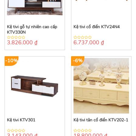
Kệ tivi gỗ tự nhiên cao cấp
Kệ tivi cổ điển KTV24N4
KTV330N
3.826.000
₫
6.737.000
₫
0
0
out
out
of
of
5
5
-10%
-6%
Kệ tivi KTV301
Kệ tivi tân cổ điển KTV202-1
3.143.000
₫
18.800.000
₫