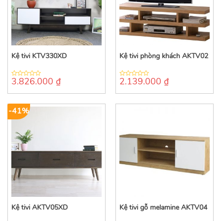
Kệ tivi KTV330XD
Kệ tivi phòng khách AKTV02
3.826.000
₫
2.139.000
₫
0
0
out
out
of
of
5
5
-41%
Kệ tivi AKTV05XD
Kệ tivi gỗ melamine AKTV04