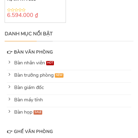
6.594.000
₫
0
out
of
5
DANH MỤC NỔI BẬT
👉 BÀN VĂN PHÒNG
Bàn nhân viên
Bàn trưởng phòng
Bàn giám đốc
Bàn máy tính
Bàn họp
👉 GHẾ VĂN PHÒNG