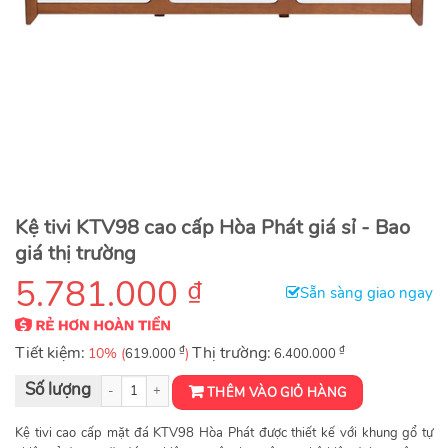
Kệ tivi KTV98 cao cấp Hòa Phát giá sỉ - Bao
giá thị trường
5.781.000
₫
Sẵn sàng giao ngay
Tiết kiệm:
₫
Thị trường:
₫
10% (
)
619.000
6.400.000
Kệ tivi khung gỗ sơn PU KTV98 số lượng
THÊM VÀO GIỎ HÀNG
Kệ tivi cao cấp mặt đá KTV98 Hòa Phát được thiết kế với khung gổ tự