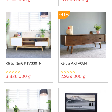
0
0
out
out
of
of
5
5
-41%
Kệ tivi 1m6 KTV330TN
Kệ tivi AKTV05N
3.826.000
₫
2.939.000
₫
0
0
out
out
of
of
5
5