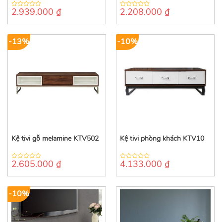
2.939.000
₫
2.208.000
₫
0
0
out
out
of
of
5
5
-13%
-10%
Kệ tivi gỗ melamine KTV502
Kệ tivi phòng khách KTV10
2.605.000
₫
4.133.000
₫
0
0
out
out
of
of
5
5
-10%