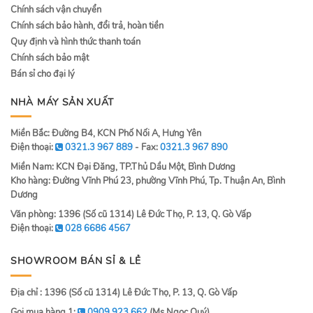
Chính sách vận chuyển
Chính sách bảo hành, đổi trả, hoàn tiền
Quy định và hình thức thanh toán
Chính sách bảo mật
Bán sỉ cho đại lý
NHÀ MÁY SẢN XUẤT
Miền Bắc: Đường B4, KCN Phố Nối A, Hưng Yên
Điện thoại:
0321.3 967 889
- Fax:
0321.3 967 890
Miền Nam: KCN Đại Đăng, TP.Thủ Dầu Một, Bình Dương
Kho hàng: Đường Vĩnh Phú 23, phường Vĩnh Phú, Tp. Thuận An, Bình
Dương
Văn phòng: 1396 (Số cũ 1314) Lê Đức Thọ, P. 13, Q. Gò Vấp
Điện thoại:
028 6686 4567
SHOWROOM BÁN SỈ & LẺ
Địa chỉ : 1396 (Số cũ 1314) Lê Đức Thọ, P. 13, Q. Gò Vấp
Gọi mua hàng 1:
0909 923 662
(Ms.Ngọc Quý)