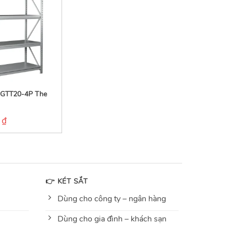
g GTT20-4P The
0
₫
👉 KÉT SẮT
Dùng cho công ty – ngân hàng
Dùng cho gia đình – khách sạn