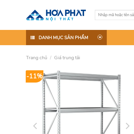
Skip
to
Tìm
content
kiếm:
DANH MỤC SẢN PHẨM
Trang chủ
/
Giá trung tải
-11%