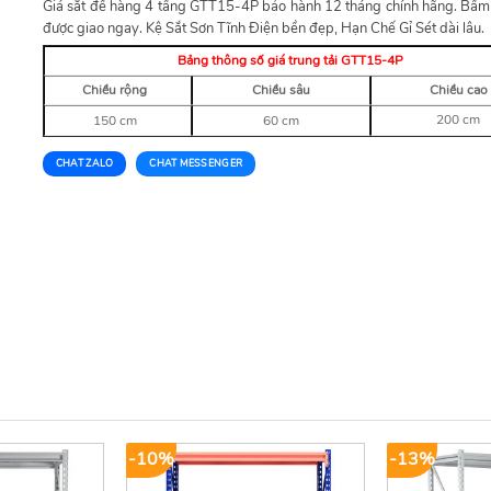
Giá sắt để hàng 4 tầng GTT15-4P bảo hành 12 tháng chính hãng. Bấ
được giao ngay. Kệ Sắt Sơn Tĩnh Điện bền đẹp, Hạn Chế Gỉ Sét dài lâu.
Bảng thông số giá trung tải GTT15-4P
Chiều rộng
Chiều sâu
Chiều cao
200 cm
150 cm
60 cm
CHAT ZALO
CHAT MESSENGER
-10%
-13%