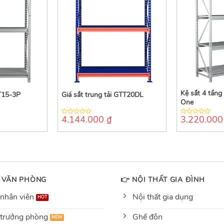
Kệ sắt 4 tần
T15-3P
Giá sắt trung tải GTT20DL
One
4.144.000
₫
3.220.00
0
0
out
out
of
of
5
5
 VĂN PHÒNG
👉 NỘI THẤT GIA ĐÌNH
nhân viên
Nội thất gia dụng
trưởng phòng
Ghế đôn