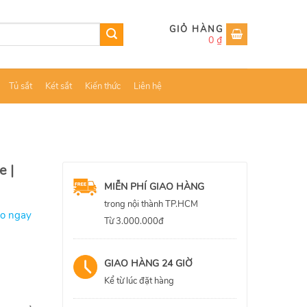
0
₫
Tủ sắt
Két sắt
Kiến thức
Liên hệ
e |
MIỄN PHÍ GIAO HÀNG
trong nội thành TP.HCM
ao ngay
Từ 3.000.000đ
GIAO HÀNG 24 GIỜ
Kể từ lúc đặt hàng