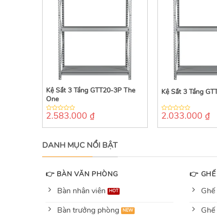
Kệ Sắt 3 Tầng GTT20-3P The
Kệ Sắt 3 Tầng GT
One
2.583.000
₫
2.033.000
₫
0
0
out
out
of
of
5
5
DANH MỤC NỔI BẬT
👉 BÀN VĂN PHÒNG
👉 GHẾ
Bàn nhân viên
Ghế 
Bàn trưởng phòng
Ghế 