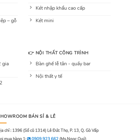
Két nhập khẩu cao cấp
ệp – gỗ
Két mini
👉 NỘI THẤT CÔNG TRÌNH
 gia
Bàn ghế lễ tân - quầy bar
Nội thất y tế
 2
SHOWROOM BÁN SỈ & LẺ
ịa chỉ : 1396 (Số cũ 1314) Lê Đức Thọ, P. 13, Q. Gò Vấp
ọi mua hàng 1:
0909 923 662
(Ms.Ngọc Quý)