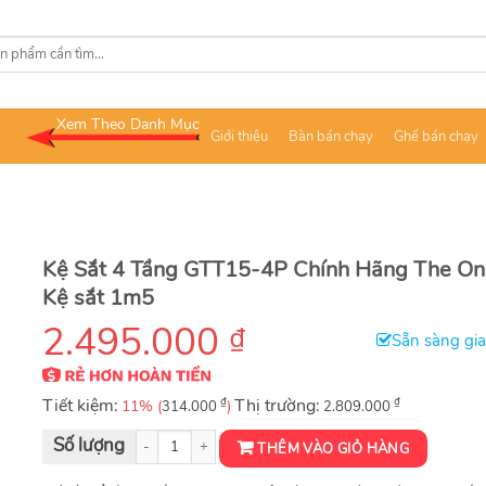
Xem Theo Danh Mục
Giới thiệu
Bàn bán chạy
Ghế bán chạy
Kệ Sắt 4 Tầng GTT15-4P Chính Hãng The On
Kệ sắt 1m5
2.495.000
₫
Sẵn sàng gi
Tiết kiệm:
₫
Thị trường:
₫
11% (
)
314.000
2.809.000
Kệ Sắt 4 Tầng GTT15-4P Chính Hãng The One số lượng
THÊM VÀO GIỎ HÀNG