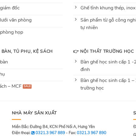
giám đốc
Ghế tĩnh khung thép, inox
lưới văn phòng
Sản phẩm từ gỗ công nghi
tự nhiên
 phòng họp
 BÀN, TỦ PHỤ, KỆ SÁCH
👉 NỘI THẤT TRƯỜNG HỌC
 bàn
Bàn ghế học sinh cấp 1 -2
đình
hụ
Bàn ghế học sinh cấp 1 –
ách – MCF
trường học
NHÀ MÁY SẢN XUẤT
Miền Bắc: Đường B4, KCN Phố Nối A, Hưng Yên
Đ
Điện thoại:
0321.3 967 889
- Fax:
0321.3 967 890
G