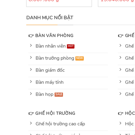
out
out
of
of
5
5
DANH MỤC NỔI BẬT
👉 BÀN VĂN PHÒNG
👉 GHẾ
Bàn nhân viên
Ghế 
Bàn trưởng phòng
Ghế 
Bàn giám đốc
Ghế 
Bàn máy tính
Ghế 
Bàn họp
Ghế
👉 GHẾ HỘI TRƯỜNG
👉 HỘC
Ghế hội trường cao cấp
Hộc