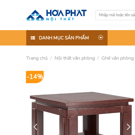
Skip
to
Tìm
content
kiếm:
DANH MỤC SẢN PHẨM
Trang chủ
/
Nội thất văn phòng
/
Ghế văn phòng
-14%