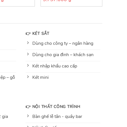
out
of
5
👉 KÉT SẮT
Dùng cho công ty – ngân hàng
Dùng cho gia đình – khách sạn
Két nhập khẩu cao cấp
ệp – gỗ
Két mini
👉 NỘI THẤT CÔNG TRÌNH
 gia
Bàn ghế lễ tân - quầy bar