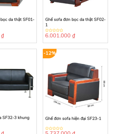
 bọc da thật SF01-
Ghế sofa đơn bọc da thật SF02-
1
0
₫
6.001.000
₫
0
out
of
5
-12%
a SF32-3 khung
Ghế đơn sofa hiện đại SF23-1
0
₫
5.737.000
₫
0