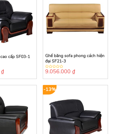
Ghế băng sofa phong cách hiện
 cao cấp SF03-1
đại SF21-3
0
₫
9.056.000
₫
0
out
of
5
-13%