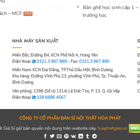
hụ
Bàn ghế học sinh cấp 1 –
ách – MCF
trường học
NHÀ MÁY SẢN XUẤT
Miền Bắc: Đường B4, KCN Phố Nối A, Hưng Yên
Đ
Điện thoại:
0321.3 967 889
- Fax:
0321.3 967 890
G
Miền Nam: KCN Đại Đăng, TP.Thủ Dầu Một, Bình Dương
G
Kho hàng: Đường Vĩnh Phú 23, phường Vĩnh Phú, Tp. Thuận An,
G
Bình Dương
P
Văn phòng: 1396 (Số cũ 1314) Lê Đức Thọ, P. 13, Q. Gò Vấp
C
Điện thoại:
028 6686 4567
CÔNG TY CỔ PHẦN BÁN SỈ NỘI THẤT HÒA PHÁT
 Giá Sỉ giữ bản quyền nội dung trên website này.
hoaphatgiasi.vn