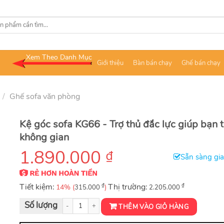
Xem Theo Danh Mục
Giới thiệu
Bàn bán chạy
Ghế bán chạy
/
Ghế sofa văn phòng
Kệ góc sofa KG66 - Trợ thủ đắc lực giúp bạn t
không gian
1.890.000
₫
Sẵn sàng gi
Tiết kiệm:
₫
Thị trường:
₫
14% (
)
315.000
2.205.000
Kệ góc sofa văn phòng KG66 số lượng
THÊM VÀO GIỎ HÀNG