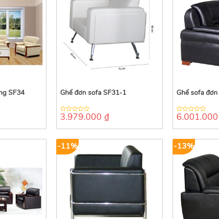
ng SF34
Ghế đơn sofa SF31-1
Ghế sofa đơn
3.979.000
₫
6.001.00
0
0
out
out
of
of
5
5
-11%
-13%