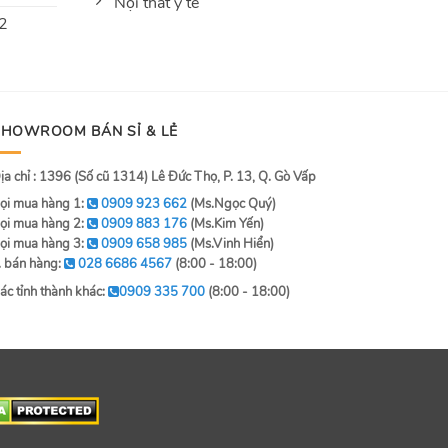
Nội thất y tế
 2
SHOWROOM BÁN SỈ & LẺ
ịa chỉ : 1396 (Số cũ 1314) Lê Đức Thọ, P. 13, Q. Gò Vấp
ọi mua hàng 1:
0909 923 662
(Ms.Ngọc Quý)
ọi mua hàng 2:
0909 883 176
(Ms.Kim Yến)
ọi mua hàng 3:
0909 658 985
(Ms.Vinh Hiển)
. bán hàng:
028 6686 4567
(8:00 - 18:00)
ác tỉnh thành khác:
0909 335 700
(8:00 - 18:00)