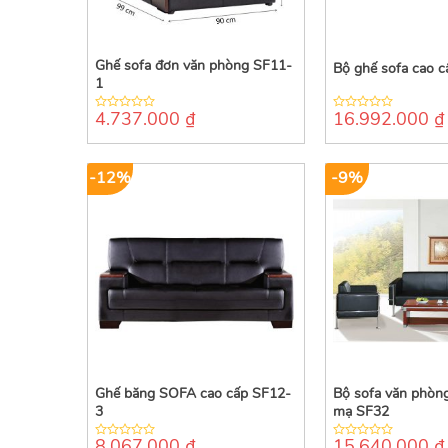
Ghế sofa đơn văn phòng SF11-
Bộ ghế sofa cao 
1
4.737.000
₫
16.992.000
₫
0
0
out
out
of
of
5
5
-12%
-9%
Ghế băng SOFA cao cấp SF12-
Bộ sofa văn phòn
3
mạ SF32
8.067.000
₫
15.640.000
₫
0
0