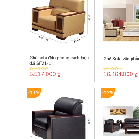
Ghế sofa đơn phong cách hiện
Ghế Sofa văn phò
đại SF21-1
5.517.000
₫
16.464.000
₫
0
0
out
out
of
of
5
5
-11%
-12%