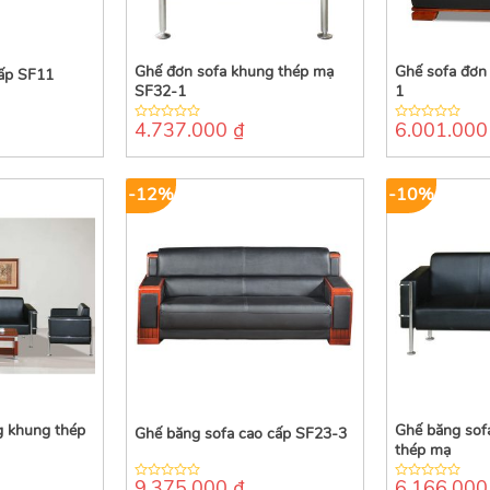
Ghế đơn sofa khung thép mạ
Ghế sofa đơn
cấp SF11
SF32-1
1
4.737.000
₫
6.001.00
0
0
out
out
of
of
5
5
-12%
-10%
g khung thép
Ghế băng sof
Ghế băng sofa cao cấp SF23-3
thép mạ
9.375.000
₫
6.166.00
0
0