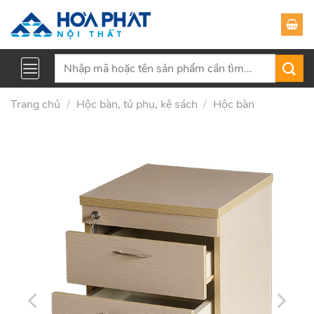
Skip
to
content
Tìm
kiếm:
Trang chủ
/
Hộc bàn, tủ phụ, kệ sách
/
Hộc bàn