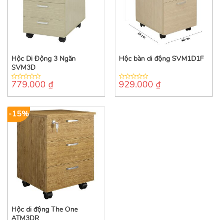
Hộc Di Động 3 Ngăn
Hộc bàn di động SVM1D1F
SVM3D
779.000
₫
929.000
₫
0
0
out
out
of
of
5
5
-15%
Hộc di động The One
ATM3DR