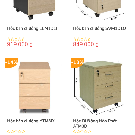
Hộc bàn di động LEM1D1F
Hộc bàn di động SVM1D1O
919.000
₫
849.000
₫
0
0
out
out
of
of
5
5
-14%
-13%
Hộc bàn di động ATM3D1
Hộc Di Động Hòa Phát
ATM3D