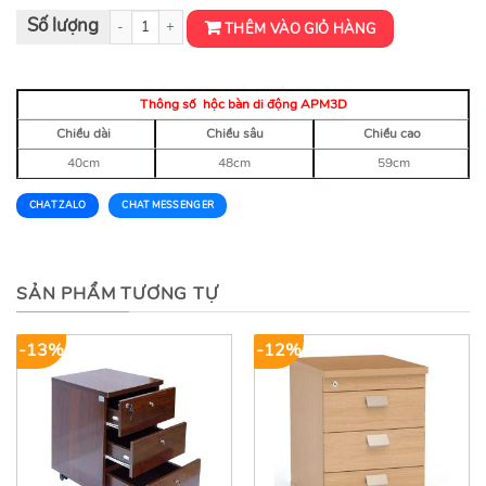
Hộc bàn di động APM3D số lượng
THÊM VÀO GIỎ HÀNG
Thông số hộc bàn di động APM3D
Chiều dài
Chiều sâu
Chiều cao
40cm
48cm
59cm
CHAT ZALO
CHAT MESSENGER
SẢN PHẨM TƯƠNG TỰ
-13%
-12%