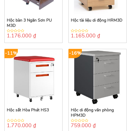
Hộc bàn 3 Ngăn Sơn PU
Hộc tài liệu di động HRM3D
M3D
1.176.000
₫
1.165.000
₫
0
0
out
out
of
of
5
5
-11%
-16%
Hộc sắt Hòa Phát HS3
Hộc di động văn phòng
HPM3D
1.770.000
₫
759.000
₫
0
0
out
out