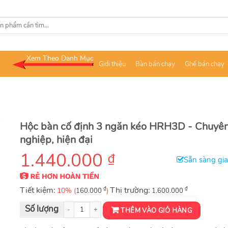
Xem Theo Danh Mục
Giới thiệu
Bàn bán chạy
Ghế bán chạy
Hộc bàn cố định 3 ngăn kéo HRH3D - Chuyê
nghiệp, hiện đại
1.440.000
₫
Sẵn sàng gi
Tiết kiệm:
₫
Thị trường:
₫
10% (
)
160.000
1.600.000
Hộc bàn cố định HRH3D số lượng
THÊM VÀO GIỎ HÀNG