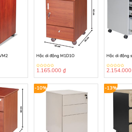
DVM2
Hộc di động M1D1O
Hộc di động 
1.165.000
₫
2.154.00
0
0
out
out
of
of
5
5
-10%
-13%