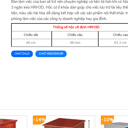
Bàn làm việc của bạn sẽ trở nên chuyên nghiệp và tiện lơi hơn khi có hộ
3 ngăn kéo HRH3D. Hộc có ổ khóa dàn giúp cho việc lưu trữ tài liệu th
tiện, màu sắc hài hòa dễ dàng kết hợp với các sản phẩm nội thất khác t
phòng làm việc của các công ty doanh nghiệp hay gia đình.
Thông số hộc cố định HRH3D
Chiều dài
Chiều sâu
Chiều cao
40 cm
48 mm
61.2 cm
CHAT ZALO
CHAT MESSENGER
-14%
-10%