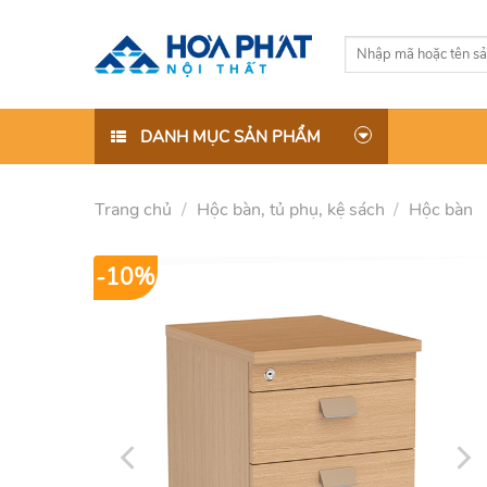
Skip
to
Tìm
content
kiếm:
DANH MỤC SẢN PHẨM
Trang chủ
/
Hộc bàn, tủ phụ, kệ sách
/
Hộc bàn
-10%