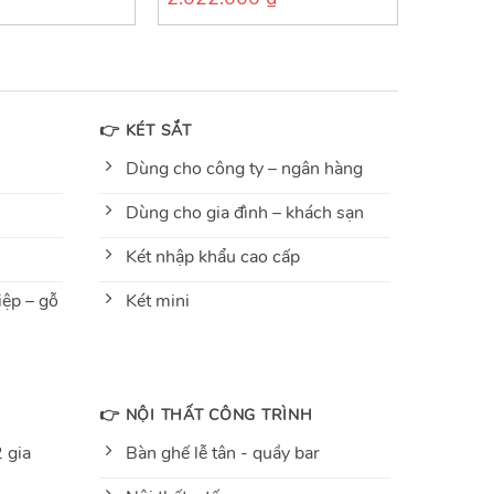
out
of
5
👉 KÉT SẮT
Dùng cho công ty – ngân hàng
Dùng cho gia đình – khách sạn
Két nhập khẩu cao cấp
ệp – gỗ
Két mini
👉 NỘI THẤT CÔNG TRÌNH
 gia
Bàn ghế lễ tân - quầy bar