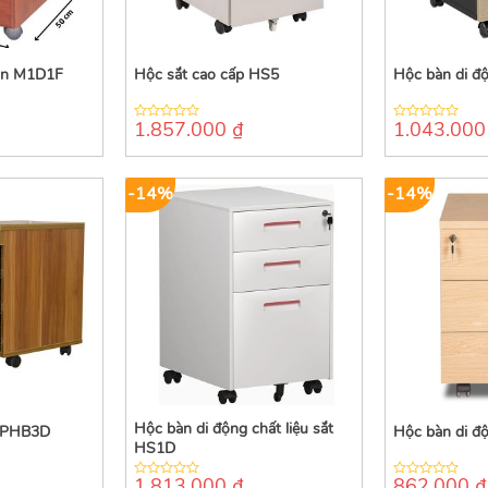
ăn M1D1F
Hộc sắt cao cấp HS5
Hộc bàn di 
1.857.000
₫
1.043.00
0
0
out
out
of
of
5
5
-14%
-14%
Hộc bàn di động chất liệu sắt
APHB3D
Hộc bàn di 
HS1D
1.813.000
₫
862.000
₫
0
0