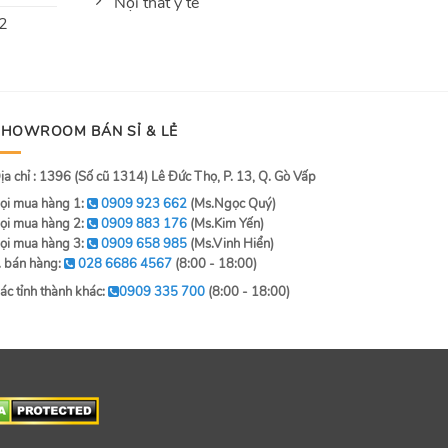
Nội thất y tế
 2
SHOWROOM BÁN SỈ & LẺ
ịa chỉ : 1396 (Số cũ 1314) Lê Đức Thọ, P. 13, Q. Gò Vấp
ọi mua hàng 1:
0909 923 662
(Ms.Ngọc Quý)
ọi mua hàng 2:
0909 883 176
(Ms.Kim Yến)
ọi mua hàng 3:
0909 658 985
(Ms.Vinh Hiển)
. bán hàng:
028 6686 4567
(8:00 - 18:00)
ác tỉnh thành khác:
0909 335 700
(8:00 - 18:00)