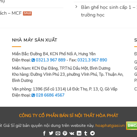
hụ
Bàn ghế học sinh cấp 1 –
ách – MCF
trường học
NHÀ MÁY SẢN XUẤT
Miền Bắc: Đường B4, KCN Phố Nối A, Hưng Yên
Đ
Điện thoại:
0321.3 967 889
- Fax:
0321.3 967 890
G
Miền Nam: KCN Đại Đăng, TP.Thủ Dầu Một, Bình Dương
G
Kho hàng: Đường Vĩnh Phú 23, phường Vĩnh Phú, Tp. Thuận An,
G
Bình Dương
P
Văn phòng: 1396 (Số cũ 1314) Lê Đức Thọ, P. 13, Q. Gò Vấp
C
Điện thoại:
028 6686 4567
CÔNG TY CỔ PHẦN BÁN SỈ NỘI THẤT HÒA PHÁT
 Giá Sỉ giữ bản quyền nội dung trên website này.
hoaphatgiasi.vn