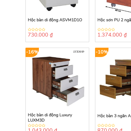
Hộc bàn di động ASVM1D1O
Hộc sơn PU 2 ng
730.000
₫
1.374.000
₫
0
0
out
out
of
of
5
5
-16%
-10%
Hộc bàn di động Luxury
Hộc bàn 3 ngăn 
LUXM3D
1.043.000
₫
870.000
₫
0
0