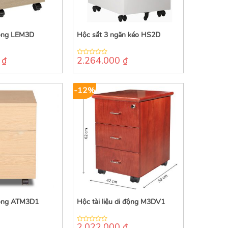
động LEM3D
Hộc sắt 3 ngăn kéo HS2D
0
₫
2.264.000
₫
0
out
of
5
-12%
động ATM3D1
Hộc tài liệu di động M3DV1
2.022.000
₫
0