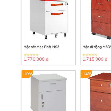
Hộc sắt Hòa Phát HS3
Hộc di động M3
1.770.000
₫
1.715.000
₫
0
0
out
out
of
of
5
5
-10%
-14%