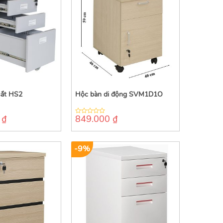
sắt HS2
Hộc bàn di động SVM1D1O
0
₫
849.000
₫
0
out
of
5
-9%