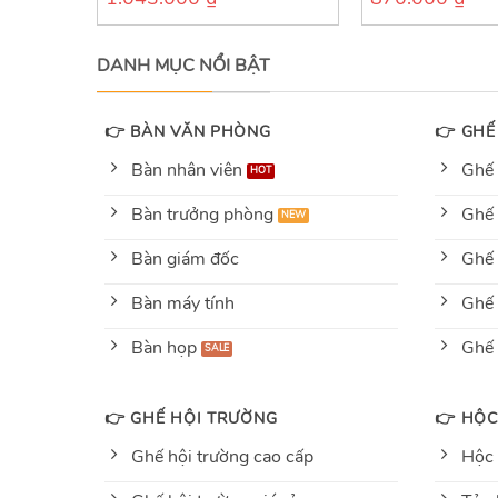
out
out
of
of
5
5
DANH MỤC NỔI BẬT
👉 BÀN VĂN PHÒNG
👉 GHẾ
Bàn nhân viên
Ghế 
Bàn trưởng phòng
Ghế 
Bàn giám đốc
Ghế 
Bàn máy tính
Ghế 
Bàn họp
Ghế
👉 GHẾ HỘI TRƯỜNG
👉 HỘC
Ghế hội trường cao cấp
Hộc