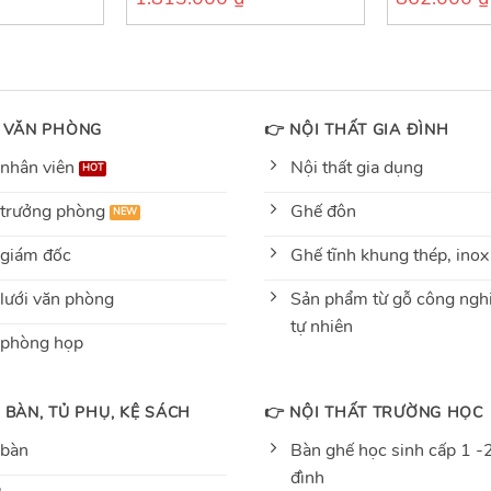
out
out
of
of
5
5
 VĂN PHÒNG
👉 NỘI THẤT GIA ĐÌNH
nhân viên
Nội thất gia dụng
trưởng phòng
Ghế đôn
giám đốc
Ghế tĩnh khung thép, inox
lưới văn phòng
Sản phẩm từ gỗ công nghi
tự nhiên
 phòng họp
 BÀN, TỦ PHỤ, KỆ SÁCH
👉 NỘI THẤT TRƯỜNG HỌC
 bàn
Bàn ghế học sinh cấp 1 -2
đình