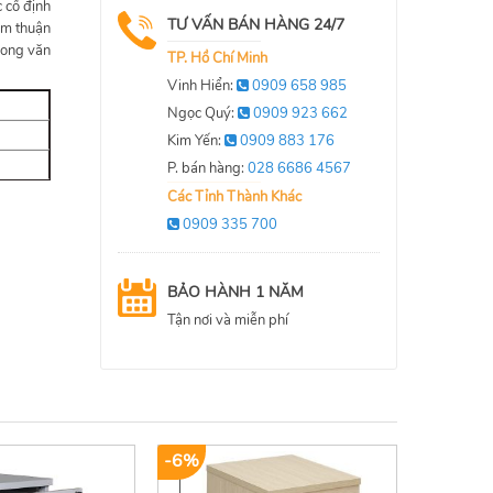
c cố định
TƯ VẤN BÁN HÀNG 24/7
êm thuận
rong văn
TP. Hồ Chí Minh
Vinh Hiển:
0909 658 985
Ngọc Quý:
0909 923 662
Kim Yến:
0909 883 176
P. bán hàng:
028 6686 4567
Các Tỉnh Thành Khác
0909 335 700
BẢO HÀNH 1 NĂM
Tận nơi và miễn phí
-6%