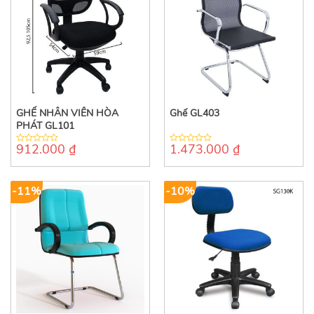
GHẾ NHÂN VIÊN HÒA
Ghế GL403
PHÁT GL101
912.000
₫
1.473.000
₫
0
0
out
out
of
of
5
5
-11%
-10%