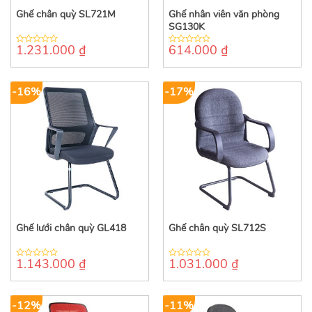
Ghế chân quỳ SL721M
Ghế nhân viên văn phòng
SG130K
1.231.000
₫
614.000
₫
0
0
out
out
of
of
5
5
-16%
-17%
Ghế lưới chân quỳ GL418
Ghế chân quỳ SL712S
1.143.000
₫
1.031.000
₫
0
0
out
out
of
of
5
5
-12%
-11%