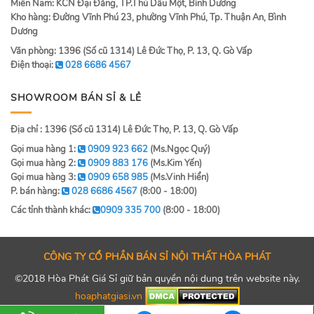
Miền Nam: KCN Đại Đăng, TP.Thủ Dầu Một, Bình Dương
Kho hàng: Đường Vĩnh Phú 23, phường Vĩnh Phú, Tp. Thuận An, Bình
Dương
Văn phòng: 1396 (Số cũ 1314) Lê Đức Thọ, P. 13, Q. Gò Vấp
Điện thoại:
028 6686 4567
SHOWROOM BÁN SỈ & LẺ
Địa chỉ : 1396 (Số cũ 1314) Lê Đức Thọ, P. 13, Q. Gò Vấp
Gọi mua hàng 1:
0909 923 662
(Ms.Ngọc Quý)
Gọi mua hàng 2:
0909 883 176
(Ms.Kim Yến)
Gọi mua hàng 3:
0909 658 985
(Ms.Vinh Hiển)
P. bán hàng:
028 6686 4567
(8:00 - 18:00)
Các tỉnh thành khác:
0909 335 700
(8:00 - 18:00)
CÔNG TY CỔ PHẦN BÁN SỈ NỘI THẤT HÒA PHÁT
©2018 Hòa Phát Giá Sỉ giữ bản quyền nội dung trên website này.
hoaphatgiasi.vn