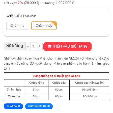
7% (
₫
)
₫
Tiết kiệm:
78.000
Thị trường:
1.092.000
CHẤT LIỆU
:
Chân nhựa
Chân mạ
Chân nhựa
Ghế xoay lưới GL124 số lượng
THÊM VÀO GIỎ HÀNG
Ghế lưới chân xoay Hoà Phát cho nhân viên GL124 với khung ghế cứng
cáp, êm ái, nâng đỡ người dùng. Mẫu sản phẩm bảo hành 1 năm, giao
24h
Bảng thông số kĩ thuật ghế GL124
Chiều rộng
Chiều sâu
Chiều cao (tăng/giảm)
Chân nhựa
54cm
60cm
96-105.5cm
Chân mạ
54cm
60cm
96-104cm
CHAT ZALO
CHAT MESSENGER