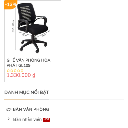
-13%
GHẾ VĂN PHÒNG HÒA
PHÁT GL109
1.330.000
₫
0
out
of
5
DANH MỤC NỔI BẬT
👉 BÀN VĂN PHÒNG
Bàn nhân viên