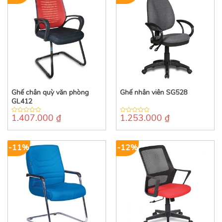
Ghế chân quỳ văn phòng
Ghế nhân viên SG528
GL412
1.407.000
₫
1.253.000
₫
0
0
out
out
of
of
5
5
-11%
-12%