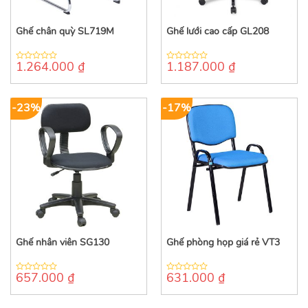
Ghế chân quỳ SL719M
Ghế lưới cao cấp GL208
1.264.000
₫
1.187.000
₫
0
0
out
out
of
of
5
5
-23%
-17%
Ghế nhân viên SG130
Ghế phòng họp giá rẻ VT3
657.000
₫
631.000
₫
0
0
out
out
of
of
5
5