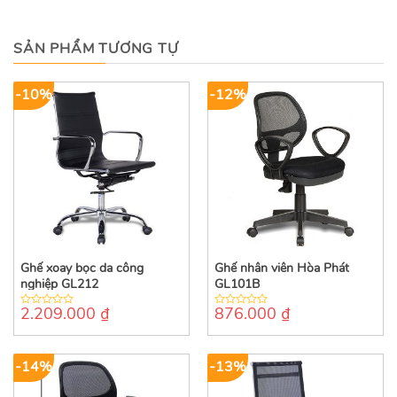
SẢN PHẨM TƯƠNG TỰ
-10%
-12%
Ghế xoay bọc da công
Ghế nhân viên Hòa Phát
nghiệp GL212
GL101B
2.209.000
₫
876.000
₫
0
0
out
out
of
of
5
5
-14%
-13%