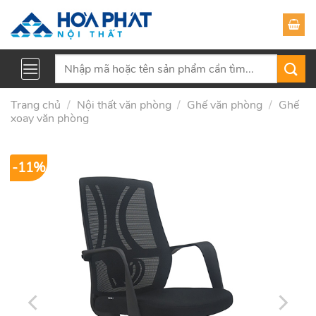
Skip
to
content
Tìm
kiếm:
Trang chủ
/
Nội thất văn phòng
/
Ghế văn phòng
/
Ghế
xoay văn phòng
-11%