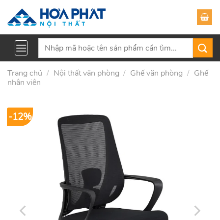
Skip
to
content
Tìm
kiếm:
Trang chủ
/
Nội thất văn phòng
/
Ghế văn phòng
/
Ghế
nhân viên
-12%