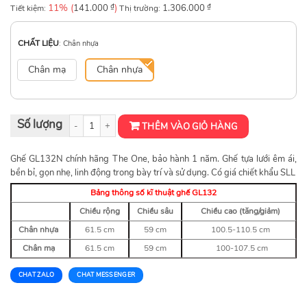
11% (
₫
)
₫
Tiết kiệm:
141.000
Thị trường:
1.306.000
CHẤT LIỆU
:
Chân nhựa
Chân mạ
Chân nhựa
Ghế văn phòng GL132 số lượng
THÊM VÀO GIỎ HÀNG
Ghế GL132N chính hãng The One, bảo hành 1 năm. Ghế tựa lưới êm ái,
bền bỉ, gọn nhẹ, linh động trong bày trí và sử dụng. Có giá chiết khẩu SLL
Bảng thông số kĩ thuật ghế GL132
Chiều rộng
Chiều sâu
Chiều cao (tăng/giảm)
Chân nhựa
61.5 cm
59 cm
100.5-110.5 cm
Chân mạ
61.5 cm
59 cm
100-107.5 cm
CHAT ZALO
CHAT MESSENGER