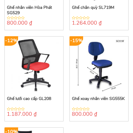
Ghế nhân viên Hòa Phát
Ghế chân quỳ SL719M
SG529
800.000
₫
1.264.000
₫
0
0
out
out
of
of
5
5
-12%
-15%
Ghế lưới cao cấp GL208
Ghế xoay nhân viên SG555K
1.187.000
₫
800.000
₫
0
0
out
out
of
of
5
5
-10%