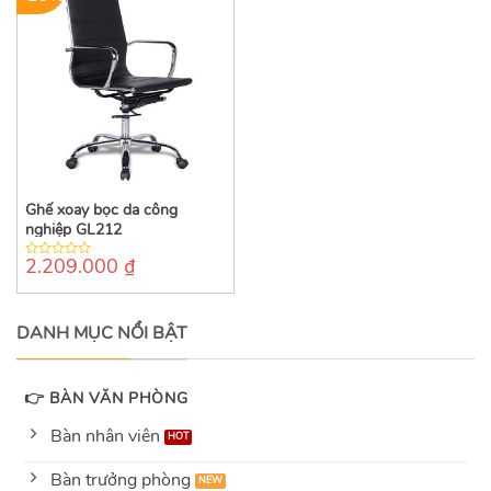
Ghế xoay bọc da công
nghiệp GL212
2.209.000
₫
0
out
of
5
DANH MỤC NỔI BẬT
👉 BÀN VĂN PHÒNG
Bàn nhân viên
Bàn trưởng phòng