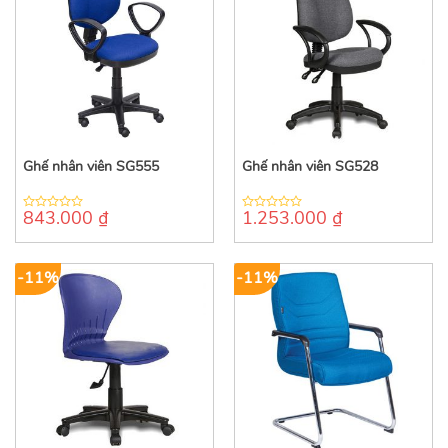
Ghế nhân viên SG555
Ghế nhân viên SG528
843.000
₫
1.253.000
₫
0
0
out
out
of
of
5
5
-11%
-11%