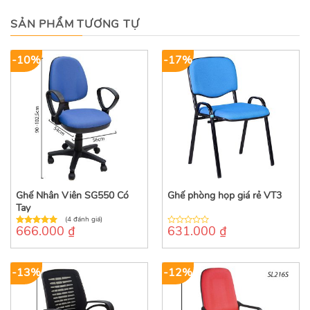
SẢN PHẨM TƯƠNG TỰ
-10%
-17%
Ghế Nhân Viên SG550 Có
Ghế phòng họp giá rẻ VT3
Tay
(4 đánh giá)
666.000
₫
631.000
₫
5.00
out of
0
5
out
of
5
-13%
-12%