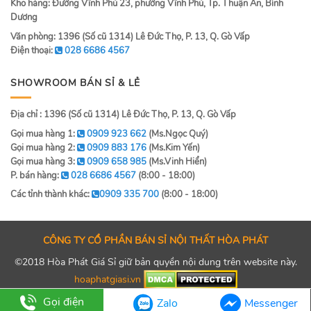
Kho hàng: Đường Vĩnh Phú 23, phường Vĩnh Phú, Tp. Thuận An, Bình
Dương
Văn phòng: 1396 (Số cũ 1314) Lê Đức Thọ, P. 13, Q. Gò Vấp
Điện thoại:
028 6686 4567
SHOWROOM BÁN SỈ & LẺ
Địa chỉ : 1396 (Số cũ 1314) Lê Đức Thọ, P. 13, Q. Gò Vấp
Gọi mua hàng 1:
0909 923 662
(Ms.Ngọc Quý)
Gọi mua hàng 2:
0909 883 176
(Ms.Kim Yến)
Gọi mua hàng 3:
0909 658 985
(Ms.Vinh Hiển)
P. bán hàng:
028 6686 4567
(8:00 - 18:00)
Các tỉnh thành khác:
0909 335 700
(8:00 - 18:00)
CÔNG TY CỔ PHẦN BÁN SỈ NỘI THẤT HÒA PHÁT
©2018 Hòa Phát Giá Sỉ giữ bản quyền nội dung trên website này.
hoaphatgiasi.vn
Gọi điện
Zalo
Messenger