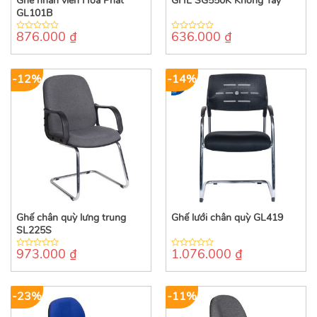
Ghế nhân viên Hòa Phát
GHẾ SG550K Không Tay
GL101B
876.000
₫
636.000
₫
0
0
out
out
of
of
5
5
-12%
-14%
Ghế chân quỳ lưng trung
Ghế lưới chân quỳ GL419
SL225S
973.000
₫
1.076.000
₫
0
0
out
out
of
of
5
5
-23%
-11%