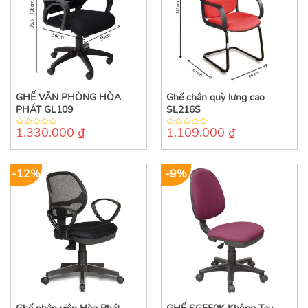
GHẾ VĂN PHÒNG HÒA
Ghế chân quỳ lưng cao
PHÁT GL109
SL216S
1.330.000
₫
1.109.000
₫
0
0
out
out
of
of
5
5
-12%
-9%