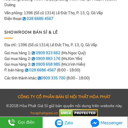
Dương
Văn phòng: 1396 (Số cũ 1314) Lê Đức Thọ, P. 13, Q. Gò Vấp
Điện thoại:
028 6686 4567
SHOWROOM BÁN SỈ & LẺ
Địa chỉ : 1396 (Số cũ 1314) Lê Đức Thọ, P. 13, Q. Gò Vấp
Gọi mua hàng 1:
0909 923 662
(Ms.Ngọc Quý)
Gọi mua hàng 2:
0909 883 176
(Ms.Kim Yến)
Gọi mua hàng 3:
0909 658 985
(Ms.Vinh Hiển)
P. bán hàng:
028 6686 4567
(8:00 - 18:00)
Các tỉnh thành khác:
0909 335 700
(8:00 - 18:00)
CÔNG TY CỔ PHẦN BÁN SỈ NỘI THẤT HÒA PHÁT
©2018 Hòa Phát Giá Sỉ giữ bản quyền nội dung trên website này.
hoaphatgiasi.vn
Gọi điện
Zalo
Messenger