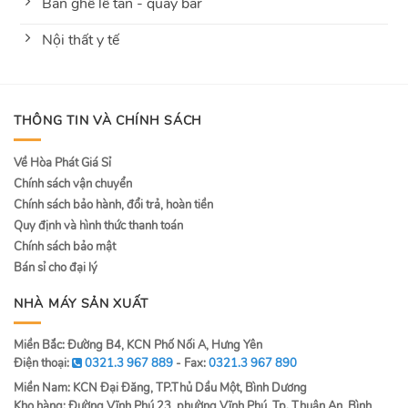
Bàn ghế lễ tân - quầy bar
Nội thất y tế
THÔNG TIN VÀ CHÍNH SÁCH
Về Hòa Phát Giá Sỉ
Chính sách vận chuyển
Chính sách bảo hành, đổi trả, hoàn tiền
Quy định và hình thức thanh toán
Chính sách bảo mật
Bán sỉ cho đại lý
NHÀ MÁY SẢN XUẤT
Miền Bắc: Đường B4, KCN Phố Nối A, Hưng Yên
Điện thoại:
0321.3 967 889
- Fax:
0321.3 967 890
Miền Nam: KCN Đại Đăng, TP.Thủ Dầu Một, Bình Dương
Kho hàng: Đường Vĩnh Phú 23, phường Vĩnh Phú, Tp. Thuận An, Bình