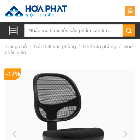
Skip
to
content
Tìm
kiếm:
Trang chủ
/
Nội thất văn phòng
/
Ghế văn phòng
/
Ghế
nhân viên
-17%