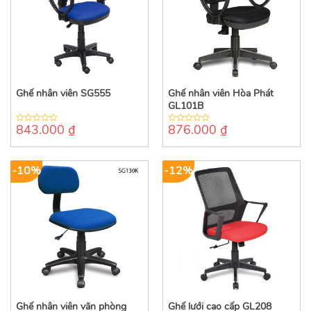
Ghế nhân viên SG555
Ghế nhân viên Hòa Phát
GL101B
843.000
₫
876.000
₫
0
0
out
out
of
of
5
5
-10%
-12%
Ghế nhân viên văn phòng
Ghế lưới cao cấp GL208