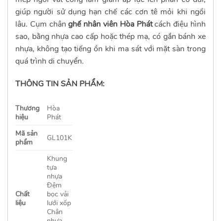
giúp người sử dụng hạn chế các cơn tê mỏi khi ngồi
lâu. Cụm chân
ghế nhân viên Hòa Phát
cách điệu hình
sao, bằng nhựa cao cấp hoặc thép mạ, có gắn bánh xe
nhựa, không tạo tiếng ồn khi ma sát với mặt sàn trong
quá trình di chuyển.
THÔNG TIN SẢN PHẨM:
Thương
Hòa
hiệu
Phát
Mã sản
GL101K
phẩm
Khung
tựa
nhựa
Đệm
Chất
bọc vải
liệu
lưới xốp
Chân
nhựa