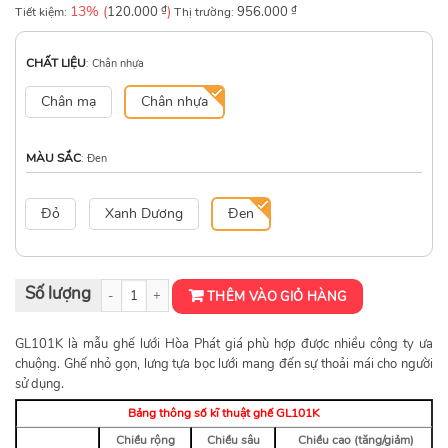
13% (
₫
)
₫
Tiết kiệm:
120.000
Thị trường:
956.000
CHẤT LIỆU
:
Chân nhựa
Chân mạ
Chân nhựa
MÀU SẮC
:
Đen
Đỏ
Xanh Dương
Đen
Ghế lưới nhân viên GL101K số lượng
THÊM VÀO GIỎ HÀNG
GL101K là mẫu ghế lưới Hòa Phát giá phù hợp được nhiều công ty ưa
chuộng. Ghế nhỏ gọn, lưng tựa bọc lưới mang đến sự thoải mái cho người
sử dụng.
Bảng thông số kĩ thuật ghế GL101K
Chiều rộng
Chiều sâu
Chiều cao (tăng/giảm)