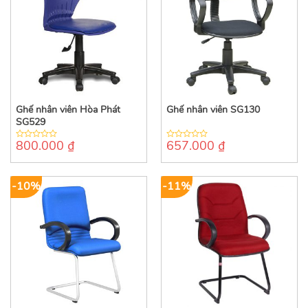
Ghế nhân viên Hòa Phát
Ghế nhân viên SG130
SG529
800.000
₫
657.000
₫
0
0
out
out
of
of
5
5
-10%
-11%