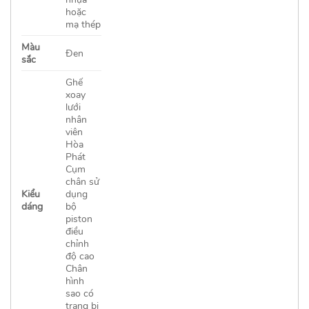
hoặc
mạ thép
Màu
Đen
sắc
Ghế
xoay
lưới
nhân
viên
Hòa
Phát
Cụm
chân sử
Kiểu
dụng
dáng
bộ
piston
điều
chỉnh
độ cao
Chân
hình
sao có
trang bị