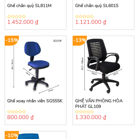
Ghế chân quỳ SL811M
Ghế chân quỳ SL601S
1.452.000
₫
1.121.000
₫
0
0
out
out
of
of
5
5
-15%
-13%
Ghế xoay nhân viên SG555K
GHẾ VĂN PHÒNG HÒA
PHÁT GL109
800.000
₫
1.330.000
₫
0
0
out
out
of
of
5
5
-10%