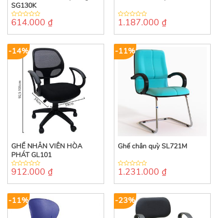
SG130K
614.000
₫
1.187.000
₫
0
0
out
out
of
of
5
5
-14%
-11%
GHẾ NHÂN VIÊN HÒA
Ghế chân quỳ SL721M
PHÁT GL101
912.000
₫
1.231.000
₫
0
0
out
out
of
of
5
5
-11%
-23%