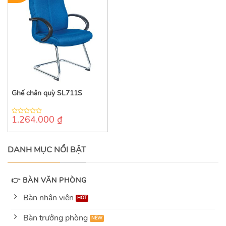
Ghế chân quỳ SL711S
1.264.000
₫
0
out
of
5
DANH MỤC NỔI BẬT
👉 BÀN VĂN PHÒNG
Bàn nhân viên
Bàn trưởng phòng