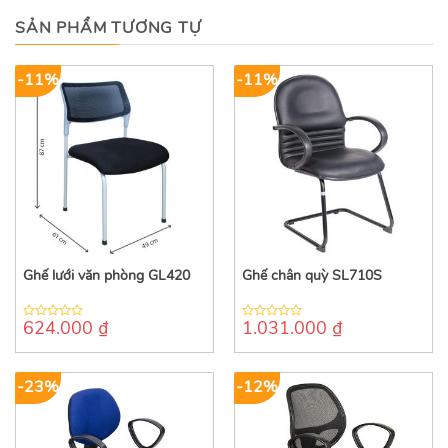
SẢN PHẨM TƯƠNG TỰ
-11%
-11%
Ghế lưới văn phòng GL420
Ghế chân quỳ SL710S
624.000
₫
1.031.000
₫
0
0
out
out
of
of
5
5
-23%
-12%