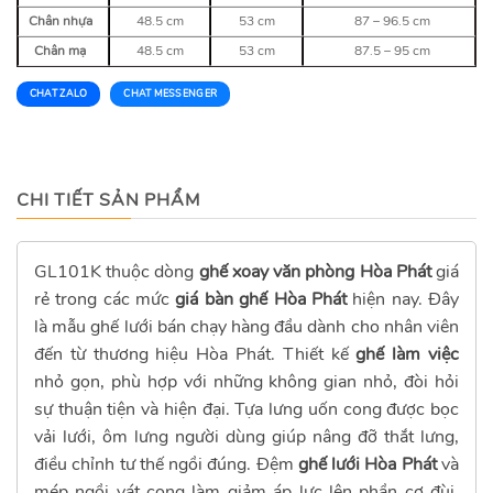
Chân nhựa
48.5 cm
53 cm
87 – 96.5 cm
Chân mạ
48.5 cm
53 cm
87.5 – 95 cm
CHAT ZALO
CHAT MESSENGER
CHI TIẾT SẢN PHẨM
GL101K thuộc dòng
ghế xoay văn phòng Hòa Phát
giá
rẻ trong các mức
giá bàn ghế Hòa Phát
hiện nay. Đây
là mẫu ghế lưới bán chạy hàng đầu dành cho nhân viên
đến từ thương hiệu Hòa Phát. Thiết kế
ghế làm việc
nhỏ gọn, phù hợp với những không gian nhỏ, đòi hỏi
sự thuận tiện và hiện đại. Tựa lưng uốn cong được bọc
vải lưới, ôm lưng người dùng giúp nâng đỡ thắt lưng,
điều chỉnh tư thế ngồi đúng. Đệm
ghế lưới Hòa Phát
và
mép ngồi vát cong làm giảm áp lực lên phần cơ đùi,