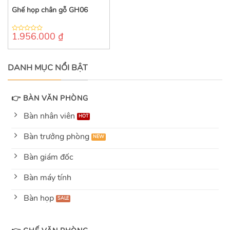
Ghế họp chân gỗ GH06
1.956.000
₫
0
out
of
5
DANH MỤC NỔI BẬT
👉 BÀN VĂN PHÒNG
Bàn nhân viên
Bàn trưởng phòng
Bàn giám đốc
Bàn máy tính
Bàn họp