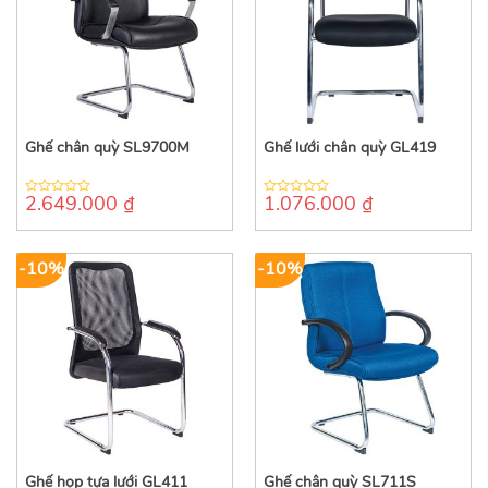
Ghế chân quỳ SL9700M
Ghế lưới chân quỳ GL419
2.649.000
₫
1.076.000
₫
0
0
out
out
of
of
5
5
-10%
-10%
Ghế họp tựa lưới GL411
Ghế chân quỳ SL711S