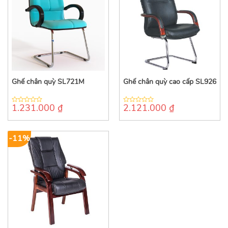
Ghế chân quỳ SL721M
Ghế chân quỳ cao cấp SL926
1.231.000
₫
2.121.000
₫
0
0
out
out
of
of
5
5
-11%