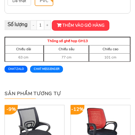
Da thật
PVC
Ghế họp cao cấp GH13 số lượng
THÊM VÀO GIỎ HÀNG
Thông số ghế họp GH13
Chiều dài
Chiều sâu
Chiều cao
63 cm
77 cm
101 cm
CHAT ZALO
CHAT MESSENGER
SẢN PHẨM TƯƠNG TỰ
-9%
-12%