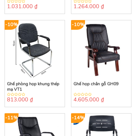
1.031.000
₫
1.264.000
₫
0
0
out
out
of
of
5
5
-10%
-10%
Ghế phòng họp khung thép
Ghế họp chân gỗ GH09
mạ VT1
813.000
₫
4.605.000
₫
0
0
out
out
of
of
5
5
-11%
-14%