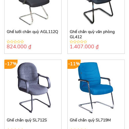
Ghế lưới chân quỳ AGL112Q
Ghế chân quỳ văn phòng
GL412
824.000
₫
1.407.000
₫
0
0
out
out
of
of
5
5
-17%
-11%
Ghế chân quỳ SL712S
Ghế chân quỳ SL719M