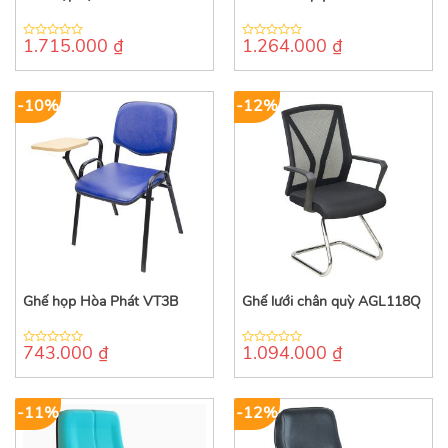
1.715.000
₫
1.264.000
₫
0
0
out
out
of
of
5
5
-10%
-12%
Ghế họp Hòa Phát VT3B
Ghế lưới chân quỳ AGL118Q
743.000
₫
1.094.000
₫
0
0
out
out
of
of
5
5
-11%
-12%