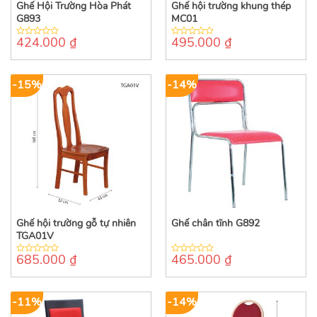
Ghế Hội Trường Hòa Phát
Ghế hội trường khung thép
G893
MC01
424.000
₫
495.000
₫
0
0
out
out
of
of
5
5
-15%
-14%
Ghế hội trường gỗ tự nhiên
Ghế chân tĩnh G892
TGA01V
685.000
₫
465.000
₫
0
0
out
out
of
of
5
5
-11%
-14%