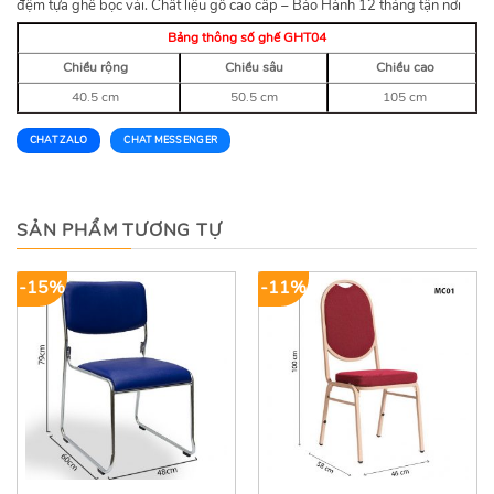
đệm tựa ghế bọc vải. Chất liệu gỗ cao cấp – Bảo Hành 12 tháng tận nơi
Bảng thông số ghế GHT04
Chiều rộng
Chiều sâu
Chiều cao
40.5 cm
50.5 cm
105 cm
CHAT ZALO
CHAT MESSENGER
SẢN PHẨM TƯƠNG TỰ
-15%
-11%