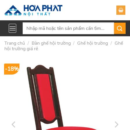
Skip
to
content
Tìm
kiếm:
Trang chủ
/
Bàn ghế hội trường
/
Ghế hội trường
/
Ghế
hội trường giá rẻ
-18%