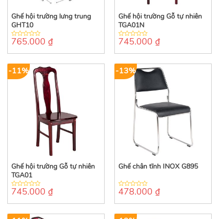
Ghế hội trường lưng trung
Ghế hội trường Gỗ tự nhiên
GHT10
TGA01N
765.000
₫
745.000
₫
0
0
out
out
of
of
5
5
-11%
-13%
Ghế hội trường Gỗ tự nhiên
Ghế chân tĩnh INOX G895
TGA01
745.000
₫
478.000
₫
0
0
out
out
of
of
5
5