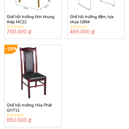
Ghế hội trường tĩnh khung
Ghế hội trường đệm, tựa
thép MC22
nhựa G894
700.000
₫
465.000
₫
0
0
out
out
of
of
5
5
-16%
Ghế hội trường Hòa Phát
GHT11
892.000
₫
0
out
of