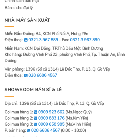
Chính sách bảo mật
Bán sỉ cho đại lý
NHÀ MÁY SẢN XUẤT
Miền Bắc: Đường B4, KCN Phố Nối A, Hưng Yên
Điện thoại:
0321.3 967 889
- Fax:
0321.3 967 890
Miền Nam: KCN Đại Đăng, TP.Thủ Dầu Một, Bình Dương
Kho hàng: Đường Vĩnh Phú 23, phường Vĩnh Phú, Tp. Thuận An, Bình
Dương
Văn phòng: 1396 (Số cũ 1314) Lê Đức Thọ, P. 13, Q. Gò Vấp
Điện thoại:
028 6686 4567
SHOWROOM BÁN SỈ & LẺ
Địa chỉ : 1396 (Số cũ 1314) Lê Đức Thọ, P. 13, Q. Gò Vấp
Gọi mua hàng 1:
0909 923 662
(Ms.Ngọc Quý)
Gọi mua hàng 2:
0909 883 176
(Ms.Kim Yến)
Gọi mua hàng 3:
0909 658 985
(Ms.Vinh Hiển)
P. bán hàng:
028 6686 4567
(8:00 - 18:00)