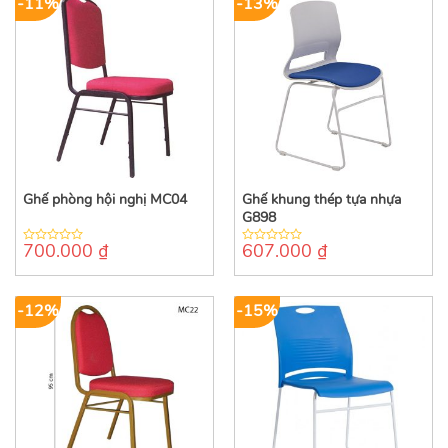
-11%
-13%
Ghế phòng hội nghị MC04
Ghế khung thép tựa nhựa
G898
700.000
₫
607.000
₫
0
0
out
out
of
of
5
5
-12%
-15%