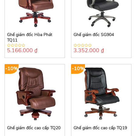
Ghế giám đốc Hòa Phát
Ghế giám đốc SG904
TQ11
5.166.000
₫
3.352.000
₫
0
0
out
out
of
of
5
5
-10%
-10%
Ghế giám đốc cao cấp TQ20
Ghế giám đốc cao cấp TQ19