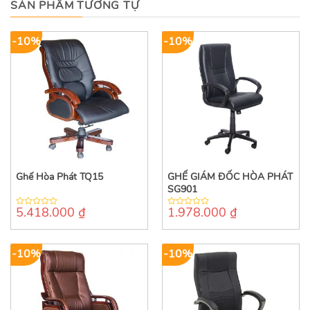
SẢN PHẨM TƯƠNG TỰ
-10%
-10%
Ghế Hòa Phát TQ15
GHẾ GIÁM ĐỐC HÒA PHÁT
SG901
5.418.000
₫
1.978.000
₫
0
0
out
out
of
of
5
5
-10%
-10%