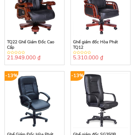
TQ22 Ghế Giám Đốc Cao
Ghế giám đốc Hòa Phát
Cấp
TQ12
21.949.000
₫
5.310.000
₫
0
0
out
out
of
of
5
5
-13%
-13%
Ghế Giám Đốc Hòa Phát
Ghế giám đốc SG350B