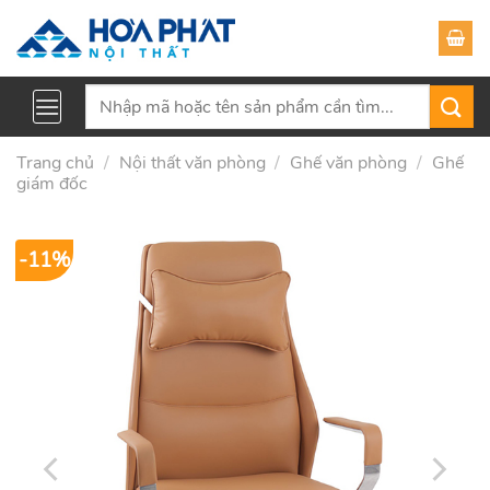
Skip
to
content
Tìm
kiếm:
Trang chủ
/
Nội thất văn phòng
/
Ghế văn phòng
/
Ghế
giám đốc
-11%