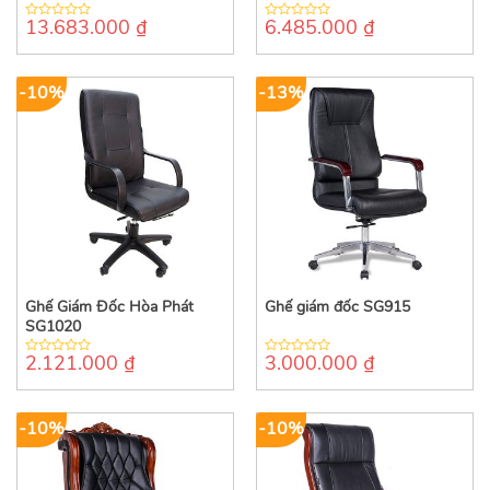
13.683.000
₫
6.485.000
₫
0
0
out
out
of
of
5
5
-10%
-13%
Ghế Giám Đốc Hòa Phát
Ghế giám đốc SG915
SG1020
2.121.000
₫
3.000.000
₫
0
0
out
out
of
of
5
5
-10%
-10%