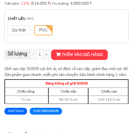
11% (
₫
)
₫
Tiết kiệm:
514.000
Thị trường:
4.800.000
CHẤT LIỆU
:
PVC
Da thật
PVC
Ghế cao cấp SG939 cực êm số lượng
THÊM VÀO GIỎ HÀNG
Ghế cao cấp SG939 cực êm ái, có đệm cổ cao cấp, giảm đau mỏi cực tốt.
Sản phẩm giao nhanh, miễn phí vận chuyển, bảo hành chính hãng 1 năm
Bảng thông số ghế SG939
Chiều rộng
Chiều sâu
Chiều cao
71 cm
66-91.5 cm
110-115.5 cm
CHAT ZALO
CHAT MESSENGER