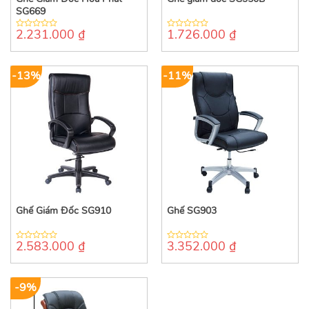
SG669
2.231.000
₫
1.726.000
₫
0
0
out
out
of
of
5
5
-13%
-11%
Ghế Giám Đốc SG910
Ghế SG903
2.583.000
₫
3.352.000
₫
0
0
out
out
of
of
5
5
-9%