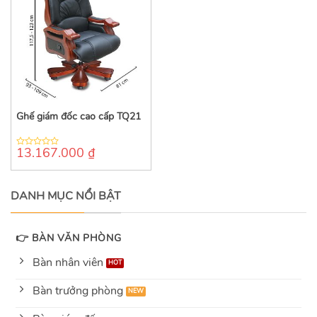
Ghế giám đốc cao cấp TQ21
13.167.000
₫
0
out
of
5
DANH MỤC NỔI BẬT
👉 BÀN VĂN PHÒNG
Bàn nhân viên
Bàn trưởng phòng