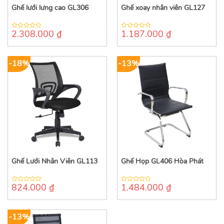
Ghế lưới lưng cao GL306
Ghế xoay nhân viên GL127
2.308.000
₫
1.187.000
₫
0
0
out
out
of
of
5
5
-18%
-13%
Ghế Lưới Nhân Viên GL113
Ghế Họp GL406 Hòa Phát
824.000
₫
1.484.000
₫
0
0
out
out
of
of
5
5
-13%