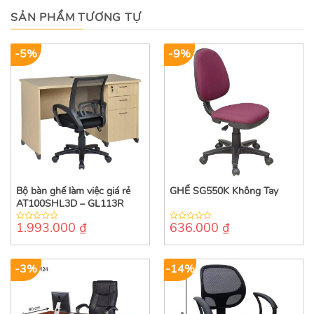
SẢN PHẨM TƯƠNG TỰ
-5%
-9%
Bộ bàn ghế làm việc giá rẻ
GHẾ SG550K Không Tay
AT100SHL3D – GL113R
1.993.000
₫
636.000
₫
0
0
out
out
of
of
5
5
-3%
-14%