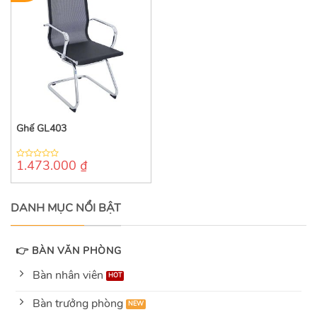
Ghế GL403
1.473.000
₫
0
out
of
5
DANH MỤC NỔI BẬT
👉 BÀN VĂN PHÒNG
Bàn nhân viên
Bàn trưởng phòng