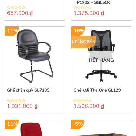
HP120S – SG550K
657.000
₫
1.375.000
₫
0
0
out
out
of
of
5
5
-11%
-16%
NGỪNG BÁN
HẾT HÀNG
Ghế chân quỳ SL710S
Ghế lưới The One GL129
1.031.000
₫
1.506.000
₫
0
0
out
out
of
of
5
5
-11%
-5%