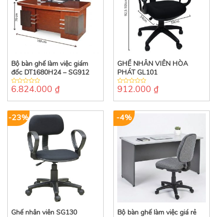
Bộ bàn ghế làm việc giám
GHẾ NHÂN VIÊN HÒA
đốc DT1680H24 – SG912
PHÁT GL101
6.824.000
₫
912.000
₫
0
0
out
out
of
of
5
5
-23%
-4%
Ghế nhân viên SG130
Bộ bàn ghế làm việc giá rẻ