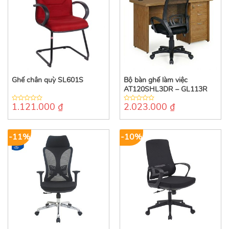
Ghế chân quỳ SL601S
Bộ bàn ghế làm việc
AT120SHL3DR – GL113R
1.121.000
₫
2.023.000
₫
0
0
out
out
of
of
5
5
-11%
-10%