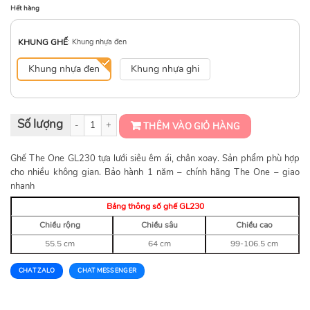
Hết hàng
KHUNG GHẾ
:
Khung nhựa đen
Khung nhựa đen
Khung nhựa ghi
Ghế lưới cao cấp GL230 số lượng
THÊM VÀO GIỎ HÀNG
Ghế The One GL230 tựa lưới siêu êm ái, chân xoay. Sản phẩm phù hợp
cho nhiều không gian. Bảo hành 1 năm – chính hãng The One – giao
nhanh
Bảng thông số ghế GL230
Chiều rộng
Chiều sâu
Chiều cao
55.5 cm
64 cm
99-106.5 cm
CHAT ZALO
CHAT MESSENGER