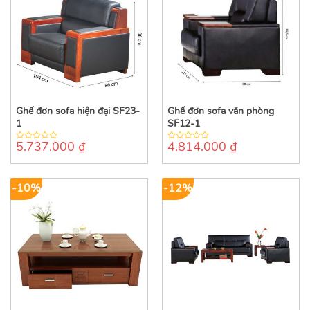
Ghế đơn sofa hiện đại SF23-
Ghế đơn sofa văn phòng
1
SF12-1
5.737.000
₫
4.814.000
₫
0
0
out
out
of
of
5
5
-10%
-12%