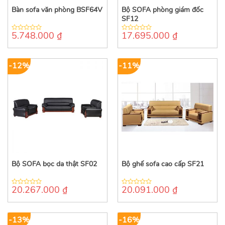
Bàn sofa văn phòng BSF64V
Bộ SOFA phòng giám đốc
SF12
5.748.000
₫
17.695.000
₫
0
0
out
out
of
of
5
5
-12%
-11%
Bộ SOFA bọc da thật SF02
Bộ ghế sofa cao cấp SF21
20.267.000
₫
20.091.000
₫
0
0
out
out
of
of
5
5
-13%
-16%