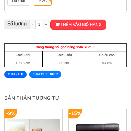
Da thật
PVC
Ghế băng sofa phong cách hiện đại SF21-3 số lượng
THÊM VÀO GIỎ HÀNG
Bảng thông số ghế băng sofa SF21-3
Chiều dài
Chiều sâu
Chiều cao
198,5 cm
89 cm
94 cm
CHAT ZALO
CHAT MESSENGER
SẢN PHẨM TƯƠNG TỰ
-9%
-15%