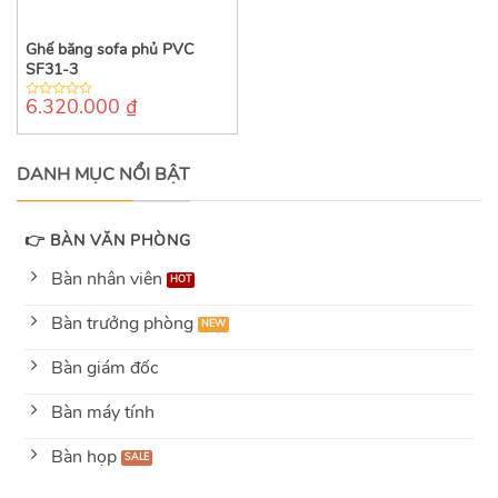
Ghế băng sofa phủ PVC
SF31-3
6.320.000
₫
0
out
of
5
DANH MỤC NỔI BẬT
👉 BÀN VĂN PHÒNG
Bàn nhân viên
Bàn trưởng phòng
Bàn giám đốc
Bàn máy tính
Bàn họp