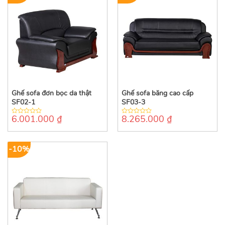
Ghế sofa đơn bọc da thật
Ghế sofa băng cao cấp
SF02-1
SF03-3
6.001.000
₫
8.265.000
₫
0
0
out
out
of
of
5
5
-10%