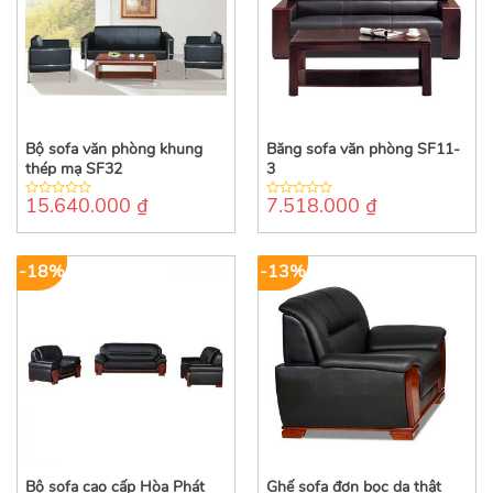
Bộ sofa văn phòng khung
Băng sofa văn phòng SF11-
thép mạ SF32
3
15.640.000
₫
7.518.000
₫
0
0
out
out
of
of
5
5
-18%
-13%
Bộ sofa cao cấp Hòa Phát
Ghế sofa đơn bọc da thật