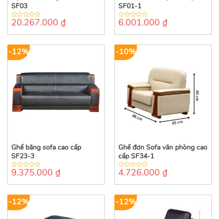
SF03
SF01-1
20.267.000
₫
6.001.000
₫
0
0
out
out
of
of
5
5
-12%
-10%
Ghế băng sofa cao cấp
Ghế đơn Sofa văn phòng cao
SF23-3
cấp SF34-1
9.375.000
₫
4.726.000
₫
0
0
out
out
of
of
5
5
-12%
-12%