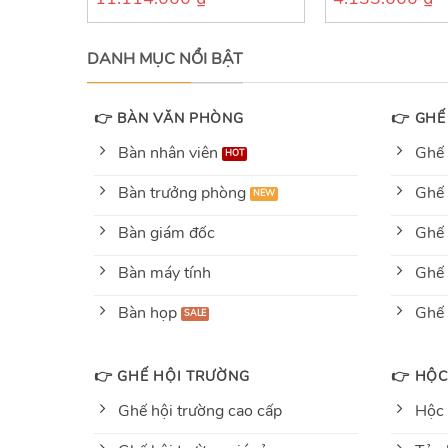
out
out
of
of
5
5
DANH MỤC NỔI BẬT
👉 BÀN VĂN PHÒNG
👉 GHẾ
Bàn nhân viên
Ghế 
Bàn trưởng phòng
Ghế 
Bàn giám đốc
Ghế 
Bàn máy tính
Ghế 
Bàn họp
Ghế
👉 GHẾ HỘI TRƯỜNG
👉 HỘC
Ghế hội trường cao cấp
Hộc