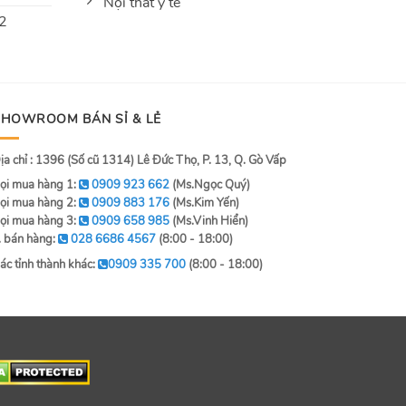
Nội thất y tế
 2
SHOWROOM BÁN SỈ & LẺ
ịa chỉ : 1396 (Số cũ 1314) Lê Đức Thọ, P. 13, Q. Gò Vấp
ọi mua hàng 1:
0909 923 662
(Ms.Ngọc Quý)
ọi mua hàng 2:
0909 883 176
(Ms.Kim Yến)
ọi mua hàng 3:
0909 658 985
(Ms.Vinh Hiển)
. bán hàng:
028 6686 4567
(8:00 - 18:00)
ác tỉnh thành khác:
0909 335 700
(8:00 - 18:00)