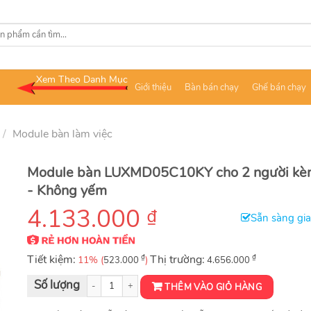
Xem Theo Danh Mục
Giới thiệu
Bàn bán chạy
Ghế bán chạy
/
Module bàn làm việc
Module bàn LUXMD05C10KY cho 2 người kè
- Không yếm
4.133.000
₫
Sẵn sàng gi
Tiết kiệm:
₫
Thị trường:
₫
11% (
)
523.000
4.656.000
Cụm bàn làm việc LUXMD05C10KY số lượng
THÊM VÀO GIỎ HÀNG