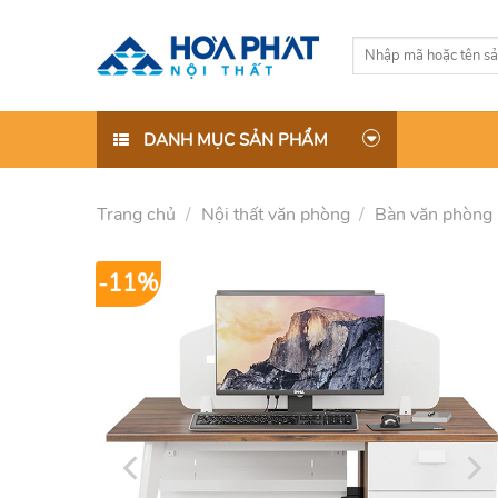
Skip
to
Tìm
content
kiếm:
DANH MỤC SẢN PHẨM
Trang chủ
/
Nội thất văn phòng
/
Bàn văn phòng
-11%