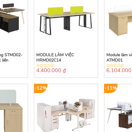
ng STMD02-
MODULE LÀM VIỆC
Module làm vi
 liền
HRMD02C14
ATMD01
4.400.000
₫
6.104.00
0
0
out
out
of
of
5
5
-12%
-11%