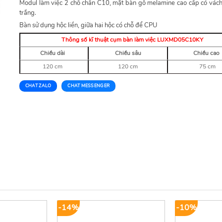
Modul làm việc 2 chỗ chân C10, mặt bàn gỗ melamine cao cấp có vách
trắng.
Bàn sử dụng hộc liền, giữa hai hộc có chỗ để CPU
Thông số kĩ thuật cụm bàn làm việc
LUXMD05C10KY
Chiều dài
Chiều sâu
Chiều cao
120 cm
120 cm
75 cm
CHAT ZALO
CHAT MESSENGER
-14%
-10%