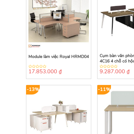
Cụm bàn văn phò
Module làm việc Royal HRMD04
4C16 4 chỗ có hộc
17.853.000
₫
9.287.000
₫
0
0
out
out
of
of
5
5
-13%
-11%