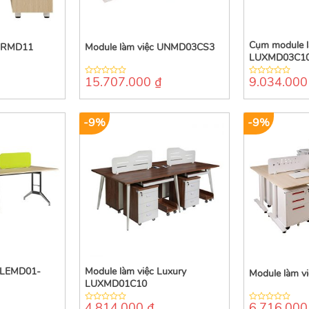
Cụm module l
 HRMD11
Module làm việc UNMD03CS3
LUXMD03C1
15.707.000
₫
9.034.00
0
0
out
out
of
of
5
5
-9%
-9%
c LEMD01-
Module làm việc Luxury
Module làm 
LUXMD01C10
4.814.000
₫
6.716.00
0
0