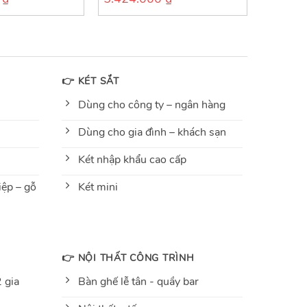
out
of
5
👉 KÉT SẮT
Dùng cho công ty – ngân hàng
Dùng cho gia đình – khách sạn
Két nhập khẩu cao cấp
ệp – gỗ
Két mini
👉 NỘI THẤT CÔNG TRÌNH
 gia
Bàn ghế lễ tân - quầy bar