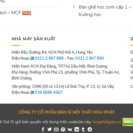
hụ
Bàn ghế học sinh cấp 1 –
ách – MCF
trường học
NHÀ MÁY SẢN XUẤT
Miền Bắc: Đường B4, KCN Phố Nối A, Hưng Yên
Đ
Điện thoại:
0321.3 967 889
- Fax:
0321.3 967 890
G
Miền Nam: KCN Đại Đăng, TP.Thủ Dầu Một, Bình Dương
G
Kho hàng: Đường Vĩnh Phú 23, phường Vĩnh Phú, Tp. Thuận An,
G
Bình Dương
P
Văn phòng: 1396 (Số cũ 1314) Lê Đức Thọ, P. 13, Q. Gò Vấp
C
Điện thoại:
028 6686 4567
CÔNG TY CỔ PHẦN BÁN SỈ NỘI THẤT HÒA PHÁT
 Giá Sỉ giữ bản quyền nội dung trên website này.
hoaphatgiasi.vn