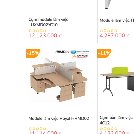
Cụm module làm việc
Module làm việc
LUXMD02YC10
12.123.000
₫
4.287.000
₫
0
0
out
out
of
of
5
5
-15%
-11%
Cụm bàn làm việ
Module làm việc Royal HRMD02
4C12
11.114.000
₫
4.133.000
₫
0
0