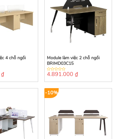
ệc 4 chỗ ngồi
Module làm việc 2 chỗ ngồi
BRIMD03C15
0
₫
4.891.000
₫
0
out
of
5
-10%