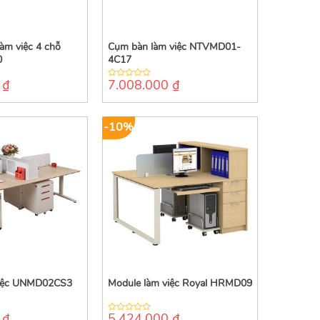
àm việc 4 chỗ
Cụm bàn làm việc NTVMD01-
0
4C17
0
₫
7.008.000
₫
0
out
of
5
-10%
việc UNMD02CS3
Module làm việc Royal HRMD09
0
₫
5.424.000
₫
0