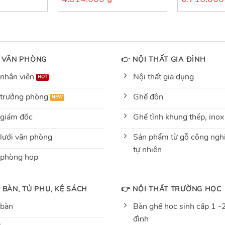
out
out
of
of
5
5
 VĂN PHÒNG
👉 NỘI THẤT GIA ĐÌNH
nhân viên
Nội thất gia dụng
trưởng phòng
Ghế đôn
giám đốc
Ghế tĩnh khung thép, inox
lưới văn phòng
Sản phẩm từ gỗ công nghi
tự nhiên
 phòng họp
 BÀN, TỦ PHỤ, KỆ SÁCH
👉 NỘI THẤT TRƯỜNG HỌC
 bàn
Bàn ghế học sinh cấp 1 -2
đình