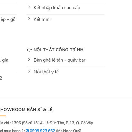
Két nhập khẩu cao cấp
ệp – gỗ
Két mini
👉 NỘI THẤT CÔNG TRÌNH
 gia
Bàn ghế lễ tân - quầy bar
Nội thất y tế
 2
SHOWROOM BÁN SỈ & LẺ
ịa chỉ : 1396 (Số cũ 1314) Lê Đức Thọ, P. 13, Q. Gò Vấp
ọi mua hàng 1:
0909 923 662
(Ms.Ngọc Quý)