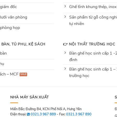
giám đốc
Ghế tĩnh khung thép, inox
lưới văn phòng
Sản phẩm từ gỗ công nghi
tự nhiên
 phòng họp
 BÀN, TỦ PHỤ, KỆ SÁCH
👉 NỘI THẤT TRƯỜNG HỌC
 bàn
Bàn ghế học sinh cấp 1 -2
đình
hụ
Bàn ghế học sinh cấp 1 –
ách – MCF
trường học
NHÀ MÁY SẢN XUẤT
Miền Bắc: Đường B4, KCN Phố Nối A, Hưng Yên
Đ
Điện thoại:
0321.3 967 889
- Fax:
0321.3 967 890
G