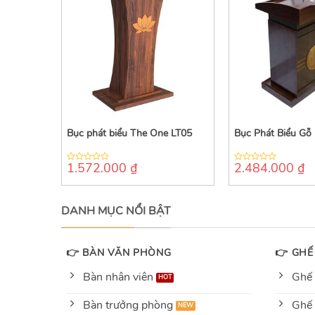
Bục phát biểu The One LT05
Bục Phát Biểu Gỗ
1.572.000
₫
2.484.000
₫
0
0
out
out
of
of
5
5
DANH MỤC NỔI BẬT
👉 BÀN VĂN PHÒNG
👉 GHẾ
Bàn nhân viên
Ghế 
Bàn trưởng phòng
Ghế 