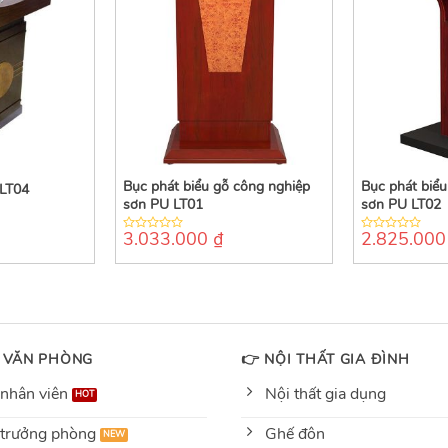
Bục phát biểu gỗ công nghiệp
Bục phát biểu
 LT04
sơn PU LT01
sơn PU LT02
3.033.000
₫
2.825.00
0
0
out
out
of
of
5
5
 VĂN PHÒNG
👉 NỘI THẤT GIA ĐÌNH
nhân viên
Nội thất gia dụng
trưởng phòng
Ghế đôn