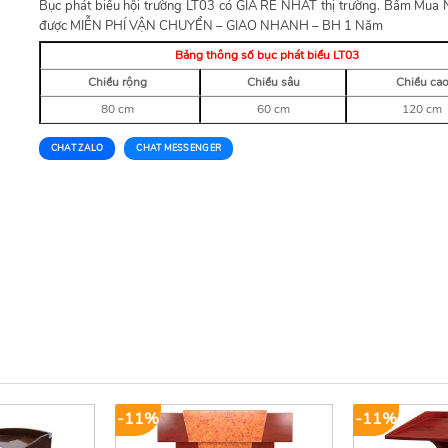
Bục phát biểu hội trường LT03 có GIÁ RẺ NHẤT thị trường. Bấm Mua
được MIỄN PHÍ VẬN CHUYỂN – GIAO NHANH – BH 1 Năm
Bảng thông số bục phát biểu LT03
Chiều rộng
Chiều sâu
Chiều ca
80 cm
60 cm
120 cm
CHAT ZALO
CHAT MESSENGER
-11%
-11%