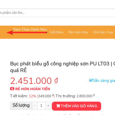
Xem Theo Danh Mục
Giới thiệu
Bàn bán chạy
Ghế bán chạy
Bục phát biểu gỗ công nghiệp sơn PU LT03 | 
quá RẺ
2.451.000
₫
Sẵn sàng gi
Tiết kiệm:
₫
Thị trường:
₫
12% (
)
349.000
2.800.000
Bục phát biểu gỗ công nghiệp sơn PU LT03 số lượng
THÊM VÀO GIỎ HÀNG