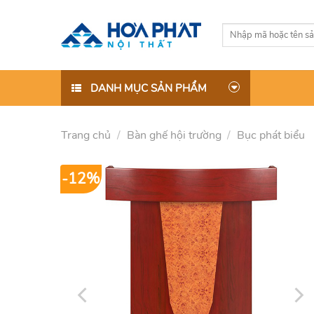
Skip
to
Tìm
content
kiếm:
DANH MỤC SẢN PHẨM
Trang chủ
/
Bàn ghế hội trường
/
Bục phát biểu
-12%