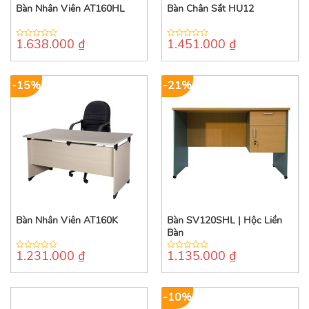
Bàn Nhân Viên AT160HL
Bàn Chân Sắt HU12
1.638.000
₫
1.451.000
₫
0
0
out
out
of
of
5
5
-15%
-21%
Bàn Nhân Viên AT160K
Bàn SV120SHL | Hộc Liền
Bàn
1.231.000
₫
1.135.000
₫
0
0
out
out
of
of
5
5
-10%