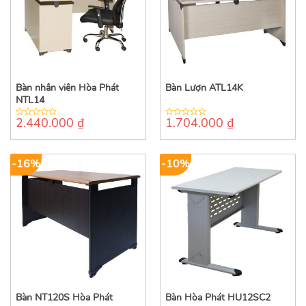
Bàn nhân viên Hòa Phát
Bàn Lượn ATL14K
NTL14
2.440.000
₫
1.704.000
₫
0
0
out
out
of
of
5
5
-16%
-10%
Bàn NT120S Hòa Phát
Bàn Hòa Phát HU12SC2