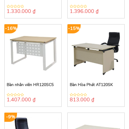
1.330.000
₫
1.396.000
₫
0
0
out
out
of
of
5
5
-16%
-15%
Bàn nhân viên HR120SC5
Bàn Hòa Phát AT120SK
1.407.000
₫
813.000
₫
0
0
out
out
of
of
5
5
-9%