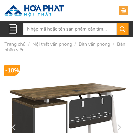
Skip
to
content
Tìm
kiếm:
Trang chủ
/
Nội thất văn phòng
/
Bàn văn phòng
/
Bàn
nhân viên
-10%