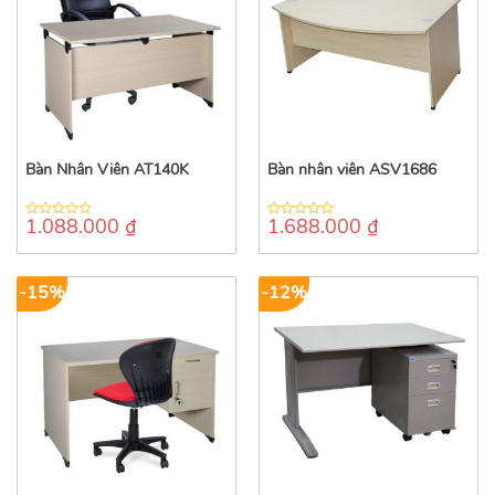
Bàn Nhân Viên AT140K
Bàn nhân viên ASV1686
1.088.000
₫
1.688.000
₫
0
0
out
out
of
of
5
5
-15%
-12%