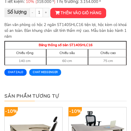
Tiết kiệm:
₫
Thị trường:
₫
10% (
)
318.000
3.154.000
Bàn văn phòng có hộc 2 ngăn ST140SHLC16 số lượng
THÊM VÀO GIỎ HÀNG
Bàn văn phòng có hộc 2 ngăn ST140SHLC16 tiện lợi, hộc kèm có khoá
số an toàn. Bàn khung chân sắt tính thẩm mỹ cao. Mẫu bàn bảo hành 1
năm
Bảng thông số bàn ST140SHLC16
Chiều rộng
Chiều sâu
Chiều cao
140 cm
60 cm
75 cm
CHAT ZALO
CHAT MESSENGER
SẢN PHẨM TƯƠNG TỰ
-10%
-10%