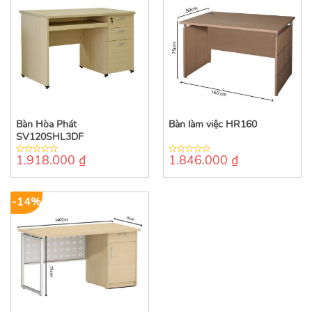
Bàn Hòa Phát
Bàn làm việc HR160
SV120SHL3DF
1.918.000
₫
1.846.000
₫
0
0
out
out
of
of
5
5
-14%