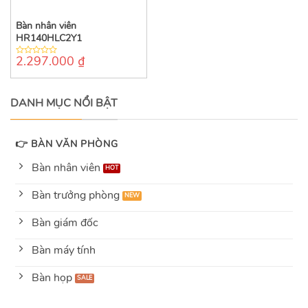
Bàn nhân viên
HR140HLC2Y1
2.297.000
₫
0
out
of
5
DANH MỤC NỔI BẬT
👉 BÀN VĂN PHÒNG
Bàn nhân viên
Bàn trưởng phòng
Bàn giám đốc
Bàn máy tính
Bàn họp