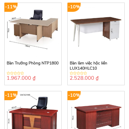
5
5
-11%
-10%
Bàn Trưởng Phòng NTP1800
Bàn làm việc hộc liền
LUX140HLC10
1.967.000
₫
2.528.000
₫
0
0
out
out
of
of
5
5
-11%
-10%