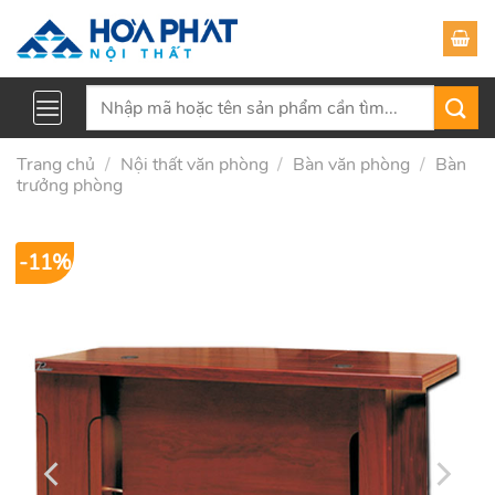
Skip
to
content
Tìm
kiếm:
Trang chủ
/
Nội thất văn phòng
/
Bàn văn phòng
/
Bàn
trưởng phòng
-11%