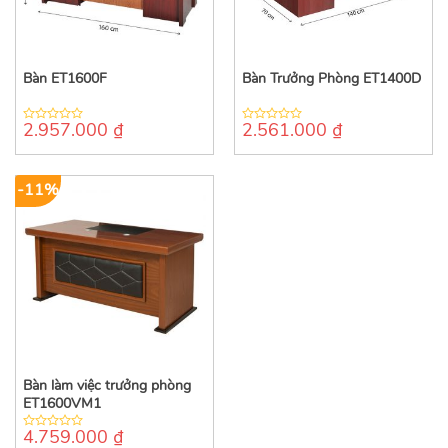
Bàn ET1600F
Bàn Trưởng Phòng ET1400D
2.957.000
₫
2.561.000
₫
0
0
out
out
of
of
5
5
-11%
Bàn làm việc trưởng phòng
ET1600VM1
4.759.000
₫
0