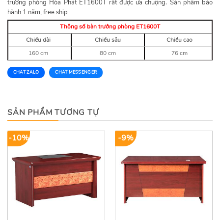
trưởng phòng Hòa Phát ET1600T rất được ưa chuộng. Sản phẩm bảo
hành 1 năm, free ship
Thông số bàn trưởng phòng ET1600T
Chiều dài
Chiều sâu
Chiều cao
160 cm
80 cm
76 cm
CHAT ZALO
CHAT MESSENGER
SẢN PHẨM TƯƠNG TỰ
-10%
-9%