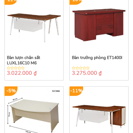
Bàn lượn chân sắt
Bàn trưởng phòng ET1400I
LUXL16C10 M6
3.022.000
₫
3.275.000
₫
0
0
out
out
of
of
5
5
-5%
-11%