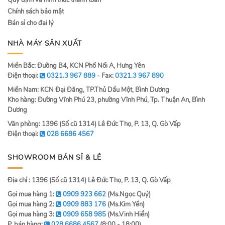
Quy định và hình thức thanh toán
Chính sách bảo mật
Bán sỉ cho đại lý
NHÀ MÁY SẢN XUẤT
Miền Bắc: Đường B4, KCN Phố Nối A, Hưng Yên
Điện thoại:
0321.3 967 889
- Fax:
0321.3 967 890
Miền Nam: KCN Đại Đăng, TP.Thủ Dầu Một, Bình Dương
Kho hàng: Đường Vĩnh Phú 23, phường Vĩnh Phú, Tp. Thuận An, Bình
Dương
Văn phòng: 1396 (Số cũ 1314) Lê Đức Thọ, P. 13, Q. Gò Vấp
Điện thoại:
028 6686 4567
SHOWROOM BÁN SỈ & LẺ
Địa chỉ : 1396 (Số cũ 1314) Lê Đức Thọ, P. 13, Q. Gò Vấp
Gọi mua hàng 1:
0909 923 662
(Ms.Ngọc Quý)
Gọi mua hàng 2:
0909 883 176
(Ms.Kim Yến)
Gọi mua hàng 3:
0909 658 985
(Ms.Vinh Hiển)
P. bán hàng:
028 6686 4567
(8:00 - 18:00)