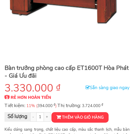
Bàn trưởng phòng cao cấp ET1600T Hòa Phát
- Giá Ưu đãi
3.330.000
₫
Sẵn sàng giao ngay
Tiết kiệm:
₫
Thị trường:
₫
11% (
)
394.000
3.724.000
Bàn Trưởng Phòng ET1600T số lượng
THÊM VÀO GIỎ HÀNG
Kiểu dáng sang trọng, chất liệu cao cấp, màu sắc thanh lịch, mẫu bàn