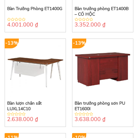
Bàn Trưởng Phòng ET1400G
Bàn trưởng phòng ET1400B
– CÓ HỘC
4.001.000
₫
3.352.000
₫
0
0
out
out
of
of
5
5
-13%
-13%
Bàn lượn chân sắt
Bàn trưởng phòng sơn PU
LUXL14C10
ET1600I
2.638.000
₫
3.638.000
₫
0
0
out
out
of
of
5
5
-11%
-10%