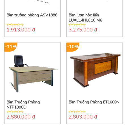
Bàn trưởng phòng ASV1886
Bàn lượn hộc liền
LUXL14HLC10 M6
1.913.000
₫
3.275.000
₫
0
0
out
out
of
of
5
5
-11%
-10%
Bàn Trưởng Phòng
Bàn Trưởng Phòng ET1600N
NTP1800C
2.880.000
₫
2.803.000
₫
0
0
out
out
of
of