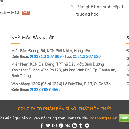
hụ
Bàn ghế học sinh cấp 1 –
ách – MCF
trường học
NHÀ MÁY SẢN XUẤT
Miền Bắc: Đường B4, KCN Phố Nối A, Hưng Yên
Đ
Điện thoại:
0321.3 967 889
- Fax:
0321.3 967 890
G
Miền Nam: KCN Đại Đăng, TP.Thủ Dầu Một, Bình Dương
G
Kho hàng: Đường Vĩnh Phú 23, phường Vĩnh Phú, Tp. Thuận An,
G
Bình Dương
P
Văn phòng: 1396 (Số cũ 1314) Lê Đức Thọ, P. 13, Q. Gò Vấp
C
Điện thoại:
028 6686 4567
CÔNG TY CỔ PHẦN BÁN SỈ NỘI THẤT HÒA PHÁT
 Giá Sỉ giữ bản quyền nội dung trên website này.
hoaphatgiasi.vn