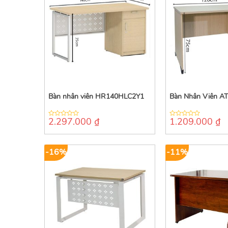
Bàn nhân viên HR140HLC2Y1
Bàn Nhân Viên A
2.297.000
₫
1.209.000
₫
0
0
out
out
of
of
5
5
-16%
-11%