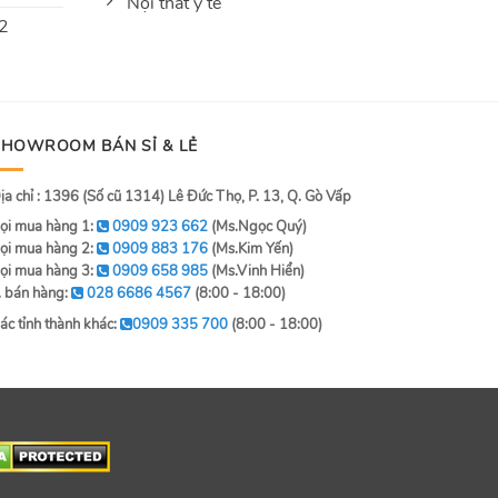
Nội thất y tế
 2
SHOWROOM BÁN SỈ & LẺ
ịa chỉ : 1396 (Số cũ 1314) Lê Đức Thọ, P. 13, Q. Gò Vấp
ọi mua hàng 1:
0909 923 662
(Ms.Ngọc Quý)
ọi mua hàng 2:
0909 883 176
(Ms.Kim Yến)
ọi mua hàng 3:
0909 658 985
(Ms.Vinh Hiển)
. bán hàng:
028 6686 4567
(8:00 - 18:00)
ác tỉnh thành khác:
0909 335 700
(8:00 - 18:00)