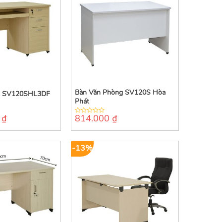
Bàn Văn Phòng SV120S Hòa
t SV120SHL3DF
Phát
0
₫
814.000
₫
0
out
of
5
-13%