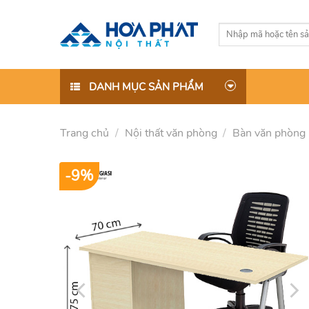
Skip
to
Tìm
content
kiếm:
DANH MỤC SẢN PHẨM
Trang chủ
/
Nội thất văn phòng
/
Bàn văn phòng
-9%