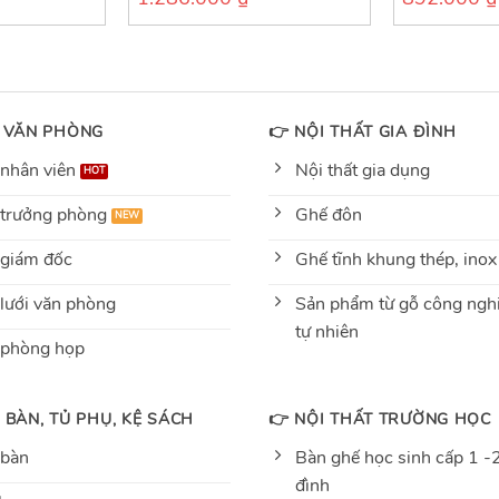
out
out
of
of
5
5
 VĂN PHÒNG
👉 NỘI THẤT GIA ĐÌNH
nhân viên
Nội thất gia dụng
trưởng phòng
Ghế đôn
giám đốc
Ghế tĩnh khung thép, inox
lưới văn phòng
Sản phẩm từ gỗ công nghi
tự nhiên
 phòng họp
 BÀN, TỦ PHỤ, KỆ SÁCH
👉 NỘI THẤT TRƯỜNG HỌC
 bàn
Bàn ghế học sinh cấp 1 -2
đình