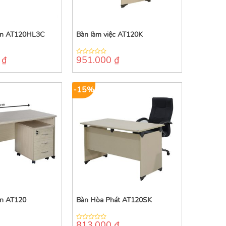
ên AT120HL3C
Bàn làm việc AT120K
0
₫
951.000
₫
0
out
of
5
-15%
ên AT120
Bàn Hòa Phát AT120SK
813.000
₫
0