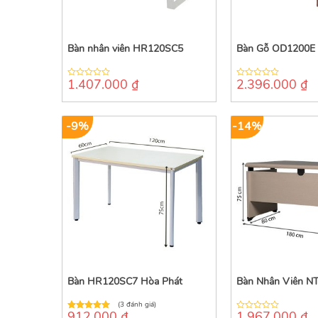
Bàn nhân viên HR120SC5
Bàn Gỗ OD1200E 
1.407.000
₫
2.396.000
₫
0
0
out
out
of
of
5
5
-9%
-14%
Bàn HR120SC7 Hòa Phát
Bàn Nhân Viên N
(3 đánh giá)
912.000
₫
1.967.000
₫
5.00
out of
0