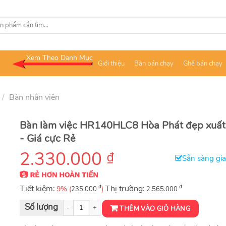
Xem Theo Danh Mục
Giới thiệu
Bàn bán chạy
Ghế bán chạy
/
Bàn nhân viên
Bàn làm việc HR140HLC8 Hòa Phát đẹp xuất
- Giá cực Rẻ
2.330.000
₫
Sẵn sàng gi
Tiết kiệm:
₫
Thị trường:
₫
9% (
)
235.000
2.565.000
Bàn nhân viên Royal HR140HLC8 số lượng
THÊM VÀO GIỎ HÀNG