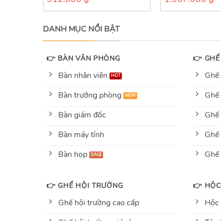
5
out
of
5
DANH MỤC NỔI BẬT
👉 BÀN VĂN PHÒNG
👉 GHẾ
Bàn nhân viên
Ghế 
Bàn trưởng phòng
Ghế 
Bàn giám đốc
Ghế 
Bàn máy tính
Ghế 
Bàn họp
Ghế
👉 GHẾ HỘI TRƯỜNG
👉 HỘC
Ghế hội trường cao cấp
Hộc