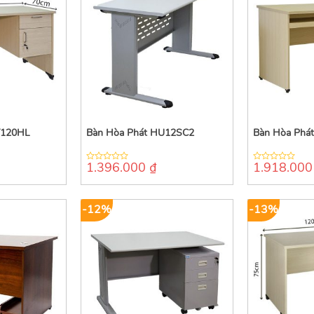
T120HL
Bàn Hòa Phát HU12SC2
Bàn Hòa Phá
1.396.000
₫
1.918.00
0
0
out
out
of
of
5
5
-12%
-13%