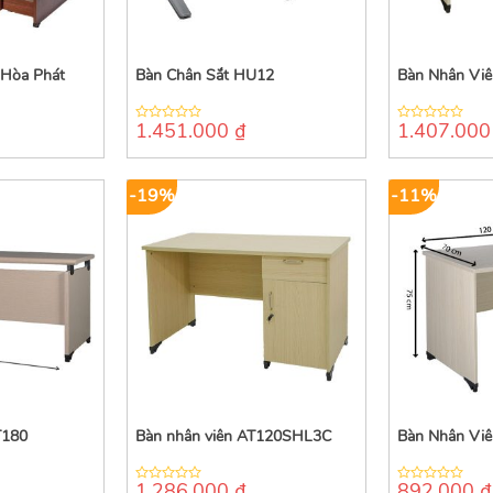
Hòa Phát
Bàn Chân Sắt HU12
Bàn Nhân Vi
1.451.000
₫
1.407.00
0
0
out
out
of
of
5
5
-19%
-11%
T180
Bàn nhân viên AT120SHL3C
Bàn Nhân Vi
1.286.000
₫
892.000
₫
0
0