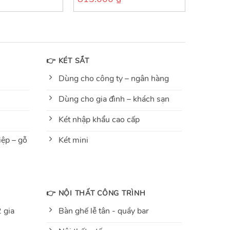
out
of
5
👉 KÉT SẮT
Dùng cho công ty – ngân hàng
Dùng cho gia đình – khách sạn
Két nhập khẩu cao cấp
ệp – gỗ
Két mini
👉 NỘI THẤT CÔNG TRÌNH
 gia
Bàn ghế lễ tân - quầy bar