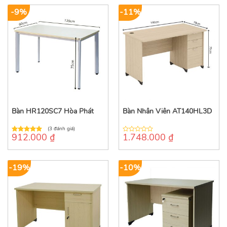
5
5
-9%
-11%
Bàn HR120SC7 Hòa Phát
Bàn Nhân Viên AT140HL3D
(3 đánh giá)
912.000
₫
1.748.000
₫
5.00
out of
0
5
out
of
5
-19%
-10%