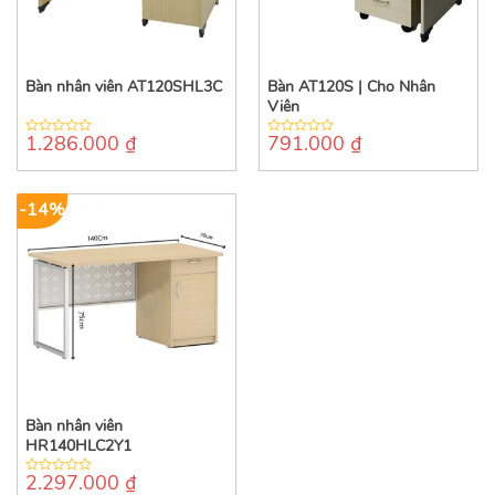
Bàn nhân viên AT120SHL3C
Bàn AT120S | Cho Nhân
Viên
1.286.000
₫
791.000
₫
0
0
out
out
of
of
5
5
-14%
Bàn nhân viên
HR140HLC2Y1
2.297.000
₫
0