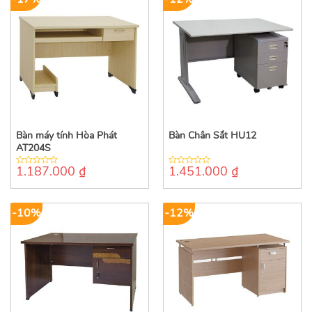
Bàn máy tính Hòa Phát
Bàn Chân Sắt HU12
AT204S
1.187.000
₫
1.451.000
₫
0
0
out
out
of
of
5
5
-10%
-12%