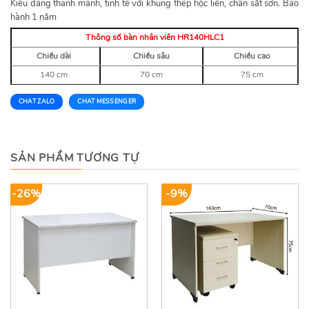
Kiểu dáng thanh mảnh, tinh tế với khung thép hộc liền, chân sắt sơn. Bảo
hành 1 năm
Thông số bàn nhân viên HR140HLC1
Chiều dài
Chiều sâu
Chiều cao
140 cm
70 cm
75 cm
CHAT ZALO
CHAT MESSENGER
SẢN PHẨM TƯƠNG TỰ
-26%
-9%