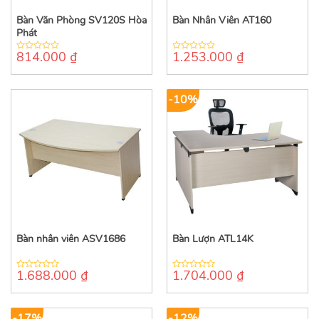
Bàn Văn Phòng SV120S Hòa
Bàn Nhân Viên AT160
Phát
814.000
₫
1.253.000
₫
0
0
out
out
of
of
5
5
-10%
Bàn nhân viên ASV1686
Bàn Lượn ATL14K
1.688.000
₫
1.704.000
₫
0
0
out
out
of
of
5
5
-17%
-12%