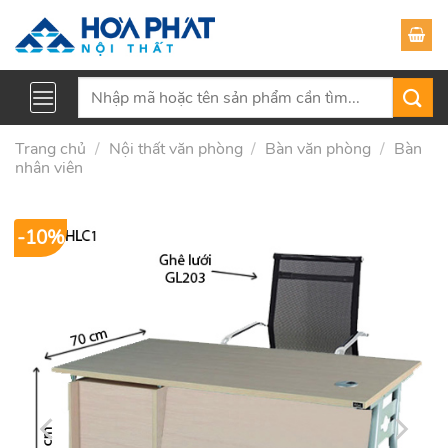
Skip
to
content
Tìm
kiếm:
Trang chủ
/
Nội thất văn phòng
/
Bàn văn phòng
/
Bàn
nhân viên
-10%