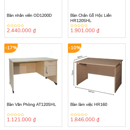
Bàn nhân viên OD1200D
Bàn Chân Gỗ Hộc Liền
HR120SHL
2.440.000
₫
1.901.000
₫
0
0
out
out
of
of
5
5
-17%
-10%
Bàn Văn Phòng AT120SHL
Bàn làm việc HR160
1.121.000
₫
1.846.000
₫
0
0
out
out
of
of