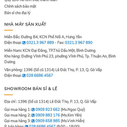
Quy định và hình thức thanh toán
Chính sách bảo mật
Bán sỉ cho đại lý
NHÀ MÁY SẢN XUẤT
Miền Bắc: Đường B4, KCN Phố Nối A, Hưng Yên
Điện thoại:
0321.3 967 889
- Fax:
0321.3 967 890
Miền Nam: KCN Đại Đăng, TP.Thủ Dầu Một, Bình Dương
Kho hàng: Đường Vĩnh Phú 23, phường Vĩnh Phú, Tp. Thuận An, Bình
Dương
Văn phòng: 1396 (Số cũ 1314) Lê Đức Thọ, P. 13, Q. Gò Vấp
Điện thoại:
028 6686 4567
SHOWROOM BÁN SỈ & LẺ
Địa chỉ : 1396 (Số cũ 1314) Lê Đức Thọ, P. 13, Q. Gò Vấp
Gọi mua hàng 1:
0909 923 662
(Ms.Ngọc Quý)
Gọi mua hàng 2:
0909 883 176
(Ms.Kim Yến)
Gọi mua hàng 3:
0909 658 985
(Ms.Vinh Hiển)
P. bán hàng:
028 6686 4567
(8:00 - 18:00)