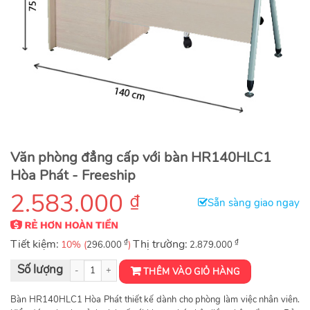
Văn phòng đẳng cấp với bàn HR140HLC1
Hòa Phát - Freeship
2.583.000
₫
Sẵn sàng giao ngay
Tiết kiệm:
₫
Thị trường:
₫
10% (
)
296.000
2.879.000
Bàn nhân viên Royal HR140HLC1 số lượng
THÊM VÀO GIỎ HÀNG
Bàn HR140HLC1 Hòa Phát thiết kế dành cho phòng làm việc nhân viên.