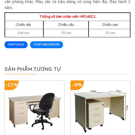
văn phòng khác. Màu sắc và kiểu dáng vô cùng hiện đại. Bảo hành 1
năm,
Thông số bàn nhân viên HR140C1
Chiều dài
Chiều sâu
Chiều cao
140 cm
70 cm
75 cm
CHAT ZALO
CHAT MESSENGER
SẢN PHẨM TƯƠNG TỰ
-11%
-9%