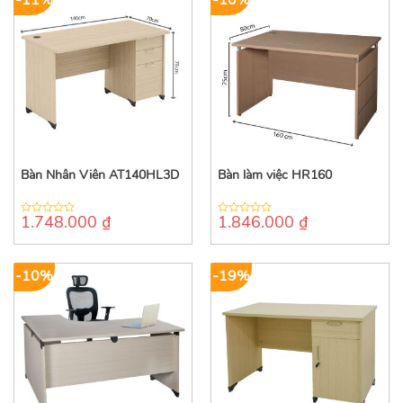
Bàn Nhân Viên AT140HL3D
Bàn làm việc HR160
1.748.000
₫
1.846.000
₫
0
0
out
out
of
of
5
5
-10%
-19%