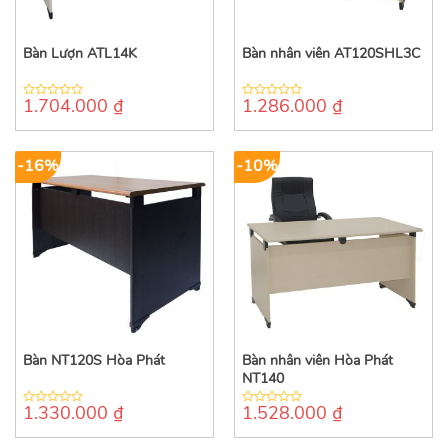
Bàn Lượn ATL14K
Bàn nhân viên AT120SHL3C
1.704.000
₫
1.286.000
₫
0
0
out
out
of
of
5
5
-16%
-10%
Bàn NT120S Hòa Phát
Bàn nhân viên Hòa Phát
NT140
1.330.000
₫
1.528.000
₫
0
0
out
out
of
of