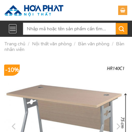
Skip
to
content
Tìm
kiếm:
Trang chủ
/
Nội thất văn phòng
/
Bàn văn phòng
/
Bàn
nhân viên
-10%