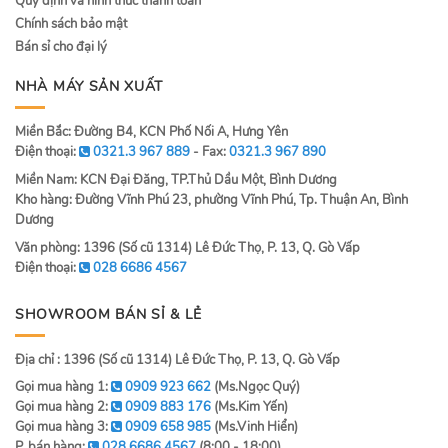
Quy định và hình thức thanh toán
Chính sách bảo mật
Bán sỉ cho đại lý
NHÀ MÁY SẢN XUẤT
Miền Bắc: Đường B4, KCN Phố Nối A, Hưng Yên
Điện thoại:
0321.3 967 889
- Fax:
0321.3 967 890
Miền Nam: KCN Đại Đăng, TP.Thủ Dầu Một, Bình Dương
Kho hàng: Đường Vĩnh Phú 23, phường Vĩnh Phú, Tp. Thuận An, Bình
Dương
Văn phòng: 1396 (Số cũ 1314) Lê Đức Thọ, P. 13, Q. Gò Vấp
Điện thoại:
028 6686 4567
SHOWROOM BÁN SỈ & LẺ
Địa chỉ : 1396 (Số cũ 1314) Lê Đức Thọ, P. 13, Q. Gò Vấp
Gọi mua hàng 1:
0909 923 662
(Ms.Ngọc Quý)
Gọi mua hàng 2:
0909 883 176
(Ms.Kim Yến)
Gọi mua hàng 3:
0909 658 985
(Ms.Vinh Hiển)
P. bán hàng:
028 6686 4567
(8:00 - 18:00)