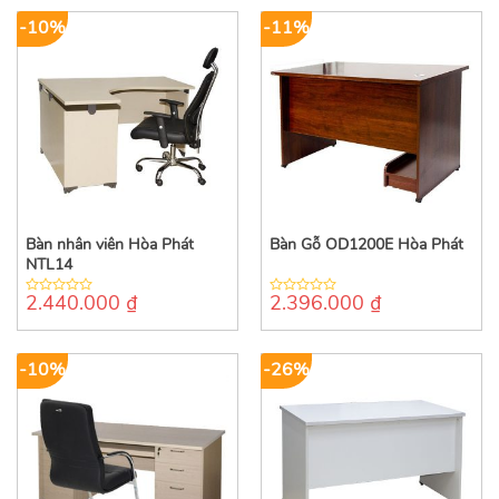
5
5
-10%
-11%
Bàn nhân viên Hòa Phát
Bàn Gỗ OD1200E Hòa Phát
NTL14
2.440.000
₫
2.396.000
₫
0
0
out
out
of
of
5
5
-10%
-26%