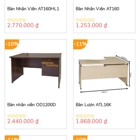
Bàn Nhân Viên AT160HL1
Bàn Nhân Viên AT160
2.770.000
₫
1.253.000
₫
0
0
out
out
of
of
5
5
-10%
-11%
Bàn nhân viên OD1200D
Bàn Lượn ATL16K
2.440.000
₫
1.868.000
₫
0
0
out
out
of
of
5
5
-11%
-10%