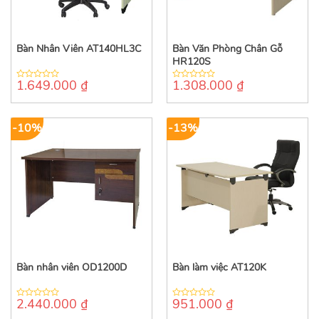
Bàn Nhân Viên AT140HL3C
Bàn Văn Phòng Chân Gỗ
HR120S
1.649.000
₫
1.308.000
₫
0
0
out
out
of
of
5
5
-10%
-13%
Bàn nhân viên OD1200D
Bàn làm việc AT120K
2.440.000
₫
951.000
₫
0
0
out
out