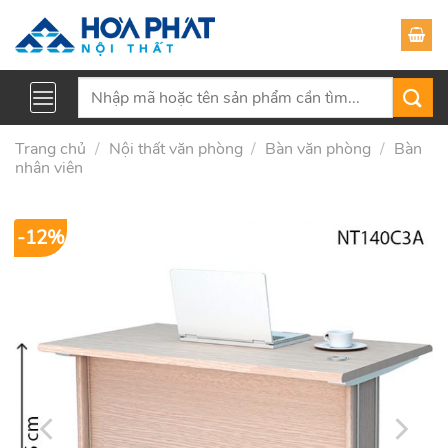
Skip
to
content
Tìm
kiếm:
Trang chủ
/
Nội thất văn phòng
/
Bàn văn phòng
/
Bàn
nhân viên
-12%