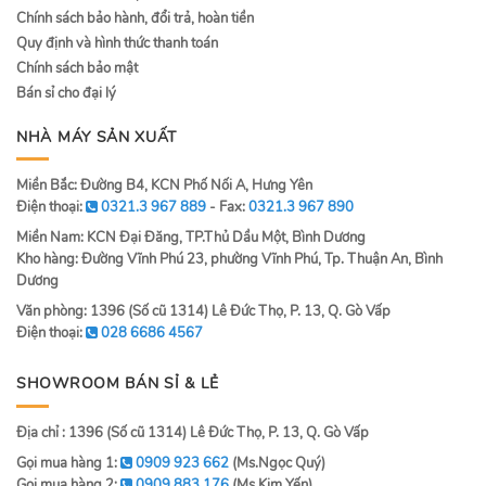
Chính sách bảo hành, đổi trả, hoàn tiền
Quy định và hình thức thanh toán
Chính sách bảo mật
Bán sỉ cho đại lý
NHÀ MÁY SẢN XUẤT
Miền Bắc: Đường B4, KCN Phố Nối A, Hưng Yên
Điện thoại:
0321.3 967 889
- Fax:
0321.3 967 890
Miền Nam: KCN Đại Đăng, TP.Thủ Dầu Một, Bình Dương
Kho hàng: Đường Vĩnh Phú 23, phường Vĩnh Phú, Tp. Thuận An, Bình
Dương
Văn phòng: 1396 (Số cũ 1314) Lê Đức Thọ, P. 13, Q. Gò Vấp
Điện thoại:
028 6686 4567
SHOWROOM BÁN SỈ & LẺ
Địa chỉ : 1396 (Số cũ 1314) Lê Đức Thọ, P. 13, Q. Gò Vấp
Gọi mua hàng 1:
0909 923 662
(Ms.Ngọc Quý)
Gọi mua hàng 2:
0909 883 176
(Ms.Kim Yến)