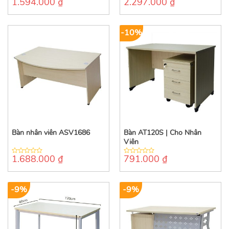
1.594.000
₫
2.297.000
₫
0
0
out
out
of
of
5
5
-10%
Bàn nhân viên ASV1686
Bàn AT120S | Cho Nhân
Viên
1.688.000
₫
791.000
₫
0
0
out
out
of
of
5
5
-9%
-9%