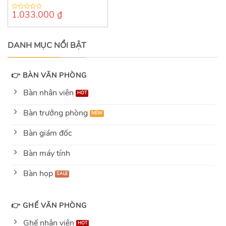
1.033.000
₫
0
out
of
5
DANH MỤC NỔI BẬT
👉 BÀN VĂN PHÒNG
Bàn nhân viên
Bàn trưởng phòng
Bàn giám đốc
Bàn máy tính
Bàn họp
👉 GHẾ VĂN PHÒNG
Ghế nhân viên