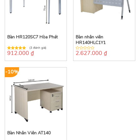
Bàn HR120SC7 Hòa Phát
Bàn nhân viên
HR140HLC1Y1
(3 đánh giá)
912.000
₫
2.627.000
₫
5.00
out of
0
5
out
of
5
-10%
Bàn Nhân Viên AT140