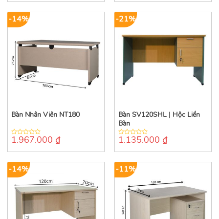
of
of
5
5
-14%
-21%
Bàn Nhân Viên NT180
Bàn SV120SHL | Hộc Liền
Bàn
1.967.000
₫
1.135.000
₫
0
0
out
out
of
of
5
5
-14%
-11%