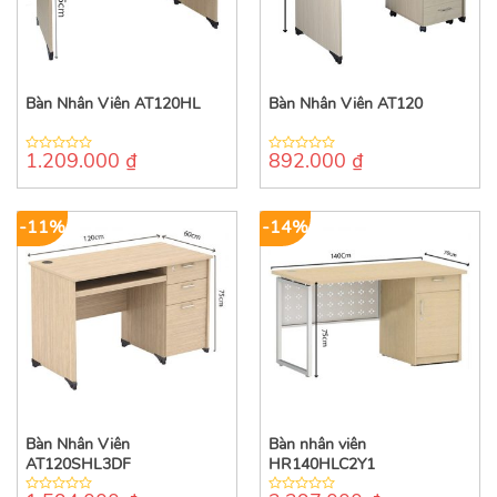
Bàn Nhân Viên AT120HL
Bàn Nhân Viên AT120
1.209.000
₫
892.000
₫
0
0
out
out
of
of
5
5
-11%
-14%
Bàn Nhân Viên
Bàn nhân viên
AT120SHL3DF
HR140HLC2Y1