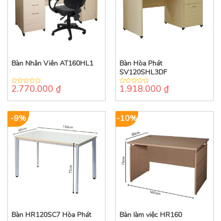
Bàn Nhân Viên AT160HL1
Bàn Hòa Phát
SV120SHL3DF
2.770.000
₫
1.918.000
₫
0
0
out
out
of
of
5
5
-9%
-10%
Bàn HR120SC7 Hòa Phát
Bàn làm việc HR160