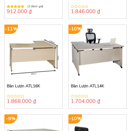
(3 đánh giá)
912.000
₫
1.846.000
₫
5.00
out of
0
5
out
of
5
-11%
-10%
Bàn Lượn ATL16K
Bàn Lượn ATL14K
1.868.000
₫
1.704.000
₫
0
0
out
out
of
of
5
5
-9%
-10%