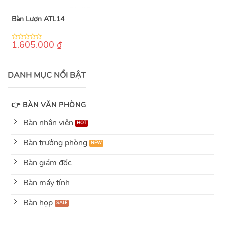
Bàn Lượn ATL14
1.605.000
₫
0
out
of
5
DANH MỤC NỔI BẬT
👉 BÀN VĂN PHÒNG
Bàn nhân viên
Bàn trưởng phòng
Bàn giám đốc
Bàn máy tính
Bàn họp