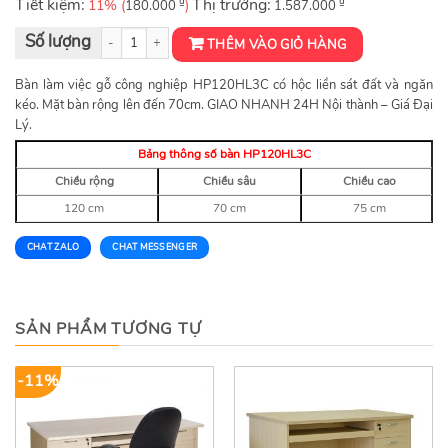
Tiết kiệm:
₫
Thị trường:
₫
11% (
)
180.000
1.587.000
Bàn nhân viên có hộc HP120HL3C số lượng
THÊM VÀO GIỎ HÀNG
Bàn làm việc gỗ công nghiệp HP120HL3C có hộc liền sát đất và ngăn
kéo. Mặt bàn rộng lên đến 70cm. GIAO NHANH 24H Nội thành – Giá Đại
Lý.
Bảng thông số bàn HP120HL3C
Chiều rộng
Chiều sâu
Chiều cao
120 cm
70 cm
75 cm
CHAT ZALO
CHAT MESSENGER
SẢN PHẨM TƯƠNG TỰ
-11%