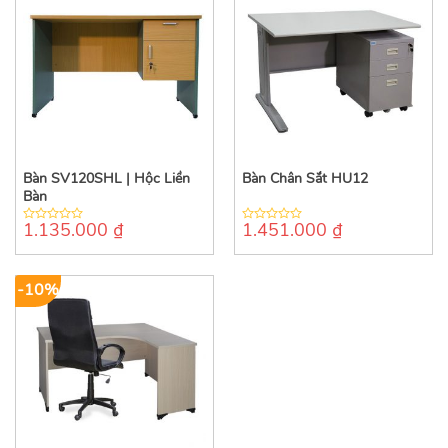
Bàn SV120SHL | Hộc Liền
Bàn Chân Sắt HU12
Bàn
1.135.000
₫
1.451.000
₫
0
0
out
out
of
of
5
5
-10%