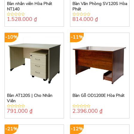
Bàn nhân viên Hòa Phát
Bàn Văn Phòng SV120S Hòa
NT140
Phát
1.528.000
₫
814.000
₫
0
0
out
out
of
of
5
5
-10%
-11%
Bàn AT120S | Cho Nhân
Bàn Gỗ OD1200E Hòa Phát
Viên
791.000
₫
2.396.000
₫
0
0
out
out
of
of
5
5
-21%
-12%