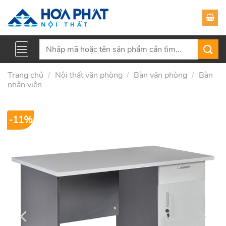
Skip
to
content
Tìm
kiếm:
Trang chủ
/
Nội thất văn phòng
/
Bàn văn phòng
/
Bàn
nhân viên
-11%