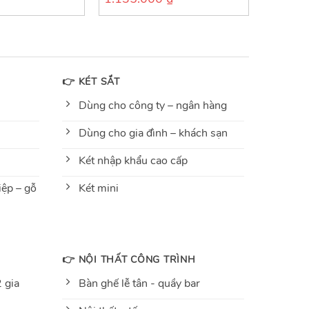
out
of
5
👉 KÉT SẮT
Dùng cho công ty – ngân hàng
Dùng cho gia đình – khách sạn
Két nhập khẩu cao cấp
ệp – gỗ
Két mini
👉 NỘI THẤT CÔNG TRÌNH
 gia
Bàn ghế lễ tân - quầy bar