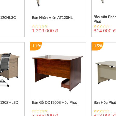
Bàn Văn Phò
T120HL3C
Bàn Nhân Viên AT120HL
Phát
1.209.000
₫
814.000
₫
0
0
out
out
of
of
5
5
-11%
-15%
AT120SHL3D
Bàn Gỗ OD1200E Hòa Phát
Bàn Hòa Phá
2.396.000
₫
813.000
₫
0
0