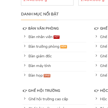
out
out
of
of
5
5
DANH MỤC NỔI BẬT
👉 BÀN VĂN PHÒNG
👉 GHẾ
Bàn nhân viên
Ghế 
Bàn trưởng phòng
Ghế 
Bàn giám đốc
Ghế 
Bàn máy tính
Ghế 
Bàn họp
Ghế
👉 GHẾ HỘI TRƯỜNG
👉 HỘC
Ghế hội trường cao cấp
Hộc