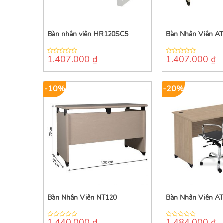
Bàn nhân viên HR120SC5
Bàn Nhân Viên A
1.407.000
₫
1.407.000
₫
0
0
out
out
of
of
5
5
-10%
-20%
Bàn Nhân Viên NT120
Bàn Nhân Viên 
1.440.000
₫
1.484.000
₫
0
0