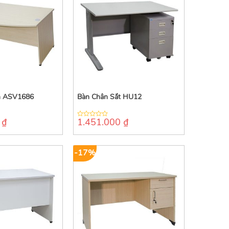
ên ASV1686
Bàn Chân Sắt HU12
0
₫
1.451.000
₫
0
out
of
5
-17%