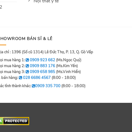
Nội thất y tế
 2
SHOWROOM BÁN SỈ & LẺ
ịa chỉ : 1396 (Số cũ 1314) Lê Đức Thọ, P. 13, Q. Gò Vấp
ọi mua hàng 1:
0909 923 662
(Ms.Ngọc Quý)
ọi mua hàng 2:
0909 883 176
(Ms.Kim Yến)
ọi mua hàng 3:
0909 658 985
(Ms.Vinh Hiển)
. bán hàng:
028 6686 4567
(8:00 - 18:00)
ác tỉnh thành khác:
0909 335 700
(8:00 - 18:00)