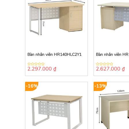
Bàn nhân viên HR140HLC2Y1
Bàn nhân viên H
2.297.000
₫
2.627.000
₫
0
0
out
out
of
of
5
5
-16%
-13%