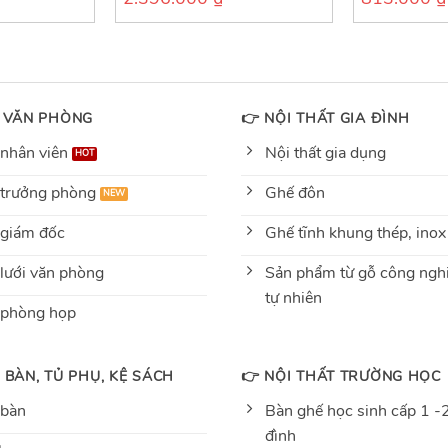
out
out
of
of
5
5
 VĂN PHÒNG
👉 NỘI THẤT GIA ĐÌNH
nhân viên
Nội thất gia dụng
trưởng phòng
Ghế đôn
giám đốc
Ghế tĩnh khung thép, inox
lưới văn phòng
Sản phẩm từ gỗ công nghi
tự nhiên
 phòng họp
 BÀN, TỦ PHỤ, KỆ SÁCH
👉 NỘI THẤT TRƯỜNG HỌC
 bàn
Bàn ghế học sinh cấp 1 -2
đình