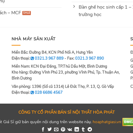
hụ
Bàn ghế học sinh cấp 1 –
ách – MCF
trường học
NHÀ MÁY SẢN XUẤT
Miền Bắc: Đường B4, KCN Phố Nối A, Hưng Yên
Đ
Điện thoại:
0321.3 967 889
- Fax:
0321.3 967 890
G
Miền Nam: KCN Đại Đăng, TP.Thủ Dầu Một, Bình Dương
G
Kho hàng: Đường Vĩnh Phú 23, phường Vĩnh Phú, Tp. Thuận An,
G
Bình Dương
P
Văn phòng: 1396 (Số cũ 1314) Lê Đức Thọ, P. 13, Q. Gò Vấp
C
Điện thoại:
028 6686 4567
CÔNG TY CỔ PHẦN BÁN SỈ NỘI THẤT HÒA PHÁT
 Giá Sỉ giữ bản quyền nội dung trên website này.
hoaphatgiasi.vn