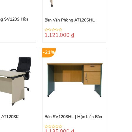
ng SV120S Hòa
Bàn Văn Phòng AT120SHL
1.121.000
₫
0
out
of
5
-21%
t AT120SK
Bàn SV120SHL | Hộc Liền Bàn
1.135.000
₫
0