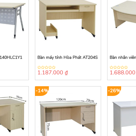
R140HLC1Y1
Bàn máy tính Hòa Phát AT204S
Bàn nhân vi
1.187.000
₫
1.688.00
0
0
out
out
of
of
5
5
-14%
-26%