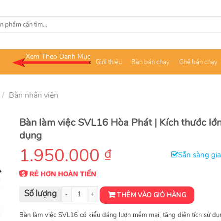
Xem Theo Danh Mục
Giới thiệu
Bàn bán chạy
Ghế bán chạy
/
Bàn nhân viên
Bàn làm việc SVL16 Hòa Phát | Kích thước lớn
dụng
1.950.000
₫
Sẵn sàng gi
Bàn lượn SVL16 số lượng
THÊM VÀO GIỎ HÀNG
Bàn làm việc SVL16 có kiểu dáng lượn mềm mại, tăng diện tích sử d