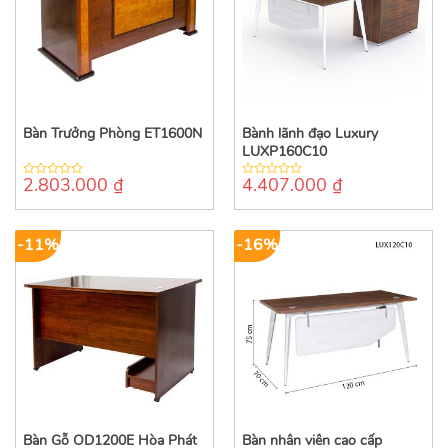
Bàn Trưởng Phòng ET1600N
Bành lãnh đạo Luxury
LUXP160C10
2.803.000
₫
4.407.000
₫
0
0
out
out
of
of
5
5
-11%
-16%
Bàn Gỗ OD1200E Hòa Phát
Bàn nhân viên cao cấp