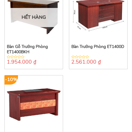
HẾT HÀNG
Bàn Gỗ Trưởng Phòng
Bàn Trưởng Phòng ET1400D
ET1400BKH
1.954.000
₫
2.561.000
₫
0
0
out
out
of
of
5
5
-10%