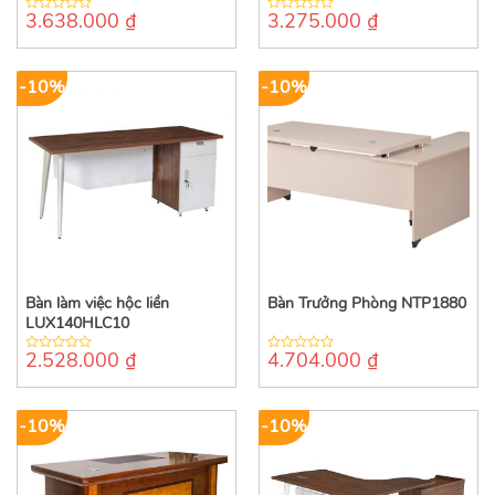
3.638.000
₫
3.275.000
₫
0
0
out
out
of
of
5
5
-10%
-10%
Bàn làm việc hộc liền
Bàn Trưởng Phòng NTP1880
LUX140HLC10
2.528.000
₫
4.704.000
₫
0
0
out
out
of
of
5
5
-10%
-10%