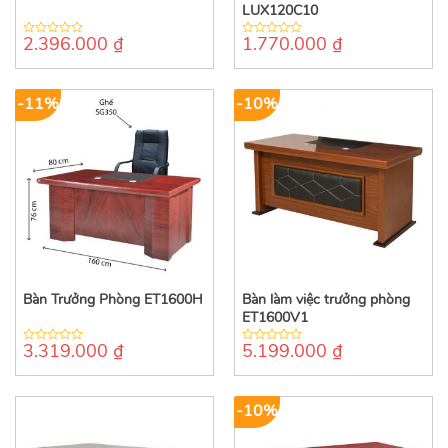
LUX120C10
2.396.000
₫
1.770.000
₫
0
0
out
out
of
of
5
5
-11%
-10%
Bàn Trưởng Phòng ET1600H
Bàn làm việc trưởng phòng
ET1600V1
3.319.000
₫
5.199.000
₫
0
0
out
out
of
of
5
5
-10%