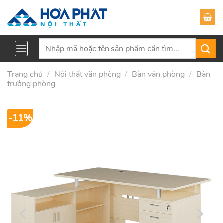
Skip
to
content
Tìm
kiếm:
Trang chủ
/
Nội thất văn phòng
/
Bàn văn phòng
/
Bàn
trưởng phòng
-11%