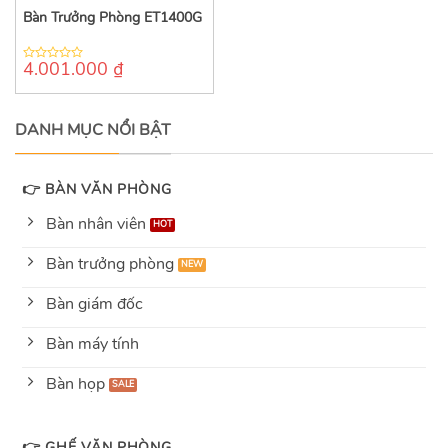
Bàn Trưởng Phòng ET1400G
4.001.000
₫
0
out
of
5
DANH MỤC NỔI BẬT
👉 BÀN VĂN PHÒNG
Bàn nhân viên
Bàn trưởng phòng
Bàn giám đốc
Bàn máy tính
Bàn họp
👉 GHẾ VĂN PHÒNG