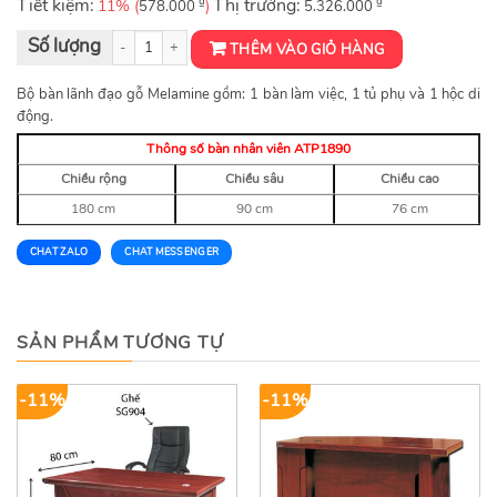
Tiết kiệm:
₫
Thị trường:
₫
11% (
)
578.000
5.326.000
Bàn lãnh đạo ATP1890 số lượng
THÊM VÀO GIỎ HÀNG
Bộ bàn lãnh đạo gỗ Melamine gồm: 1 bàn làm việc, 1 tủ phụ và 1 hộc di
động.
Thông số bàn nhân viên ATP1890
Chiều rộng
Chiều sâu
Chiều cao
180 cm
90 cm
76 cm
CHAT ZALO
CHAT MESSENGER
SẢN PHẨM TƯƠNG TỰ
-11%
-11%