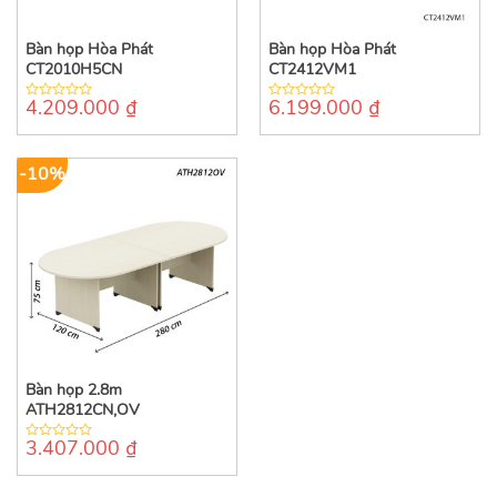
Bàn họp Hòa Phát
Bàn họp Hòa Phát
CT2010H5CN
CT2412VM1
4.209.000
₫
6.199.000
₫
0
0
out
out
of
of
5
5
-10%
Bàn họp 2.8m
ATH2812CN,OV
3.407.000
₫
0
out
of
5