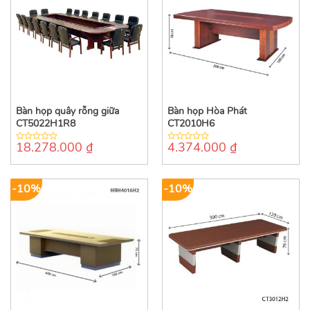
Bàn họp quây rỗng giữa
Bàn họp Hòa Phát
CT5022H1R8
CT2010H6
18.278.000
₫
4.374.000
₫
0
0
out
out
of
of
5
5
-10%
-10%