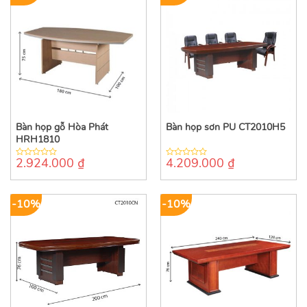
Bàn họp gỗ Hòa Phát
Bàn họp sơn PU CT2010H5
HRH1810
2.924.000
₫
4.209.000
₫
0
0
out
out
of
of
5
5
-10%
-10%