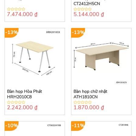
CT2412H5CN
7.474.000
₫
5.144.000
₫
0
0
out
out
of
of
5
5
-13%
-13%
Bàn họp Hòa Phát
Bàn họp chữ nhật
HRH2010C8
ATH1810CN
2.242.000
₫
1.870.000
₫
0
0
out
out
of
of
5
5
-10%
-11%