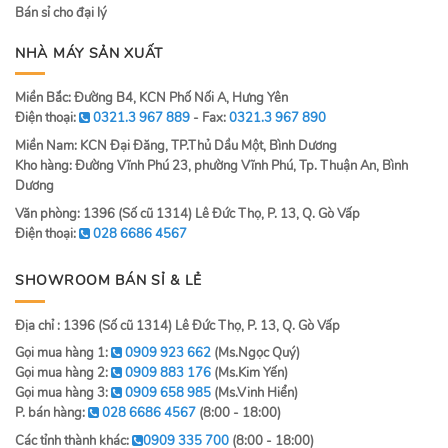
Bán sỉ cho đại lý
NHÀ MÁY SẢN XUẤT
Miền Bắc: Đường B4, KCN Phố Nối A, Hưng Yên
Điện thoại:
0321.3 967 889
- Fax:
0321.3 967 890
Miền Nam: KCN Đại Đăng, TP.Thủ Dầu Một, Bình Dương
Kho hàng: Đường Vĩnh Phú 23, phường Vĩnh Phú, Tp. Thuận An, Bình
Dương
Văn phòng: 1396 (Số cũ 1314) Lê Đức Thọ, P. 13, Q. Gò Vấp
Điện thoại:
028 6686 4567
SHOWROOM BÁN SỈ & LẺ
Địa chỉ : 1396 (Số cũ 1314) Lê Đức Thọ, P. 13, Q. Gò Vấp
Gọi mua hàng 1:
0909 923 662
(Ms.Ngọc Quý)
Gọi mua hàng 2:
0909 883 176
(Ms.Kim Yến)
Gọi mua hàng 3:
0909 658 985
(Ms.Vinh Hiển)
P. bán hàng:
028 6686 4567
(8:00 - 18:00)
Các tỉnh thành khác:
0909 335 700
(8:00 - 18:00)