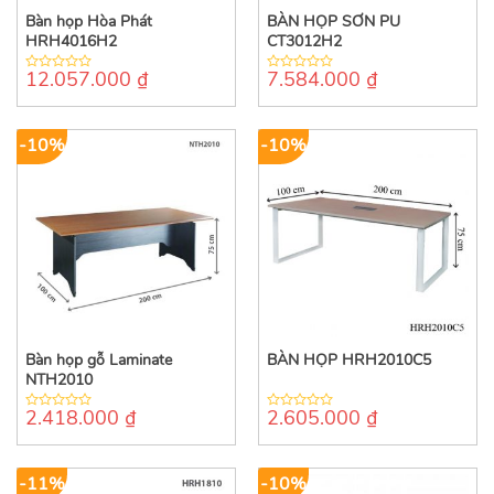
Bàn họp Hòa Phát
BÀN HỌP SƠN PU
HRH4016H2
CT3012H2
12.057.000
₫
7.584.000
₫
0
0
out
out
of
of
5
5
-10%
-10%
Bàn họp gỗ Laminate
BÀN HỌP HRH2010C5
NTH2010
2.418.000
₫
2.605.000
₫
0
0
out
out
of
of
5
5
-11%
-10%