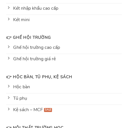
Két nhập khẩu cao cấp
Két mini
👉 GHẾ HỘI TRƯỜNG
Ghế hội trường cao cấp
Ghế hội trường giá rẻ
👉 HỘC BÀN, TỦ PHỤ, KỆ SÁCH
Hộc bàn
Tủ phụ
Kệ sách – MCF
👉 NỘI THẤT TRƯỜNG HỌC