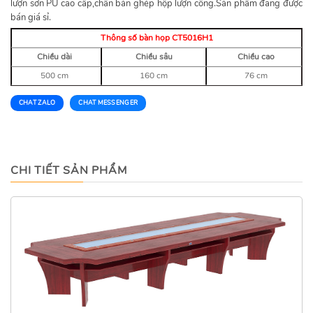
lượn sơn PU cao cấp,chân bàn ghép hộp lượn công.Sản phẩm đang được
bán giá sỉ.
Thông số bàn họp CT5016H1
Chiều dài
Chiều sâu
Chiều cao
500 cm
160 cm
76 cm
CHAT ZALO
CHAT MESSENGER
CHI TIẾT SẢN PHẨM