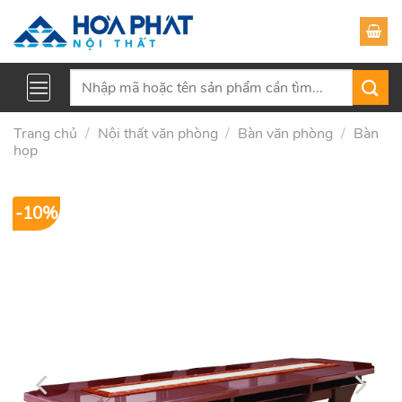
Skip
to
content
Tìm
kiếm:
Trang chủ
/
Nội thất văn phòng
/
Bàn văn phòng
/
Bàn
họp
-10%