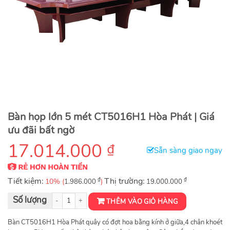
Bàn họp lớn 5 mét CT5016H1 Hòa Phát | Giá
ưu đãi bất ngờ
17.014.000
₫
Sẵn sàng giao ngay
Tiết kiệm:
₫
Thị trường:
₫
10% (
)
1.986.000
19.000.000
Bàn họp sơn PU CT5016H1 số lượng
THÊM VÀO GIỎ HÀNG
Bàn CT5016H1 Hòa Phát quây có đợt hoa bằng kính ở giữa,4 chân khoét