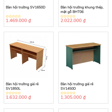
Bàn hội trường SV1650D
Bàn hội trường khung thép,
mặt gỗ BHT06
1.469.000
₫
2.022.000
₫
0
0
out
out
of
of
5
5
Bàn hội trường giá rẻ
Bàn hội trường giá rẻ
SV1850L
SV1450D
1.632.000
₫
1.305.000
₫
0
0
out
out
of
of
5
5