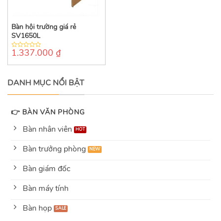
Bàn hội trường giá rẻ
SV1650L
1.337.000
₫
0
out
of
5
DANH MỤC NỔI BẬT
👉 BÀN VĂN PHÒNG
Bàn nhân viên
Bàn trưởng phòng
Bàn giám đốc
Bàn máy tính
Bàn họp