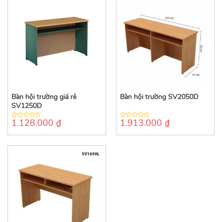
Bàn hội trường giá rẻ
Bàn hội trường SV2050D
SV1250D
1.128.000
₫
1.913.000
₫
0
0
out
out
of
of
5
5