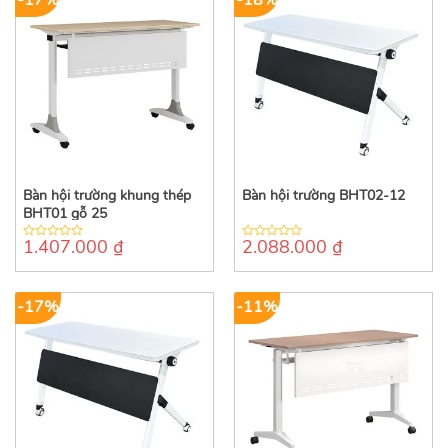
Bàn hội trường khung thép
Bàn hội trường BHT02-12
BHT01 gỗ 25
1.407.000
₫
2.088.000
₫
0
0
out
out
of
of
5
5
-17%
-11%