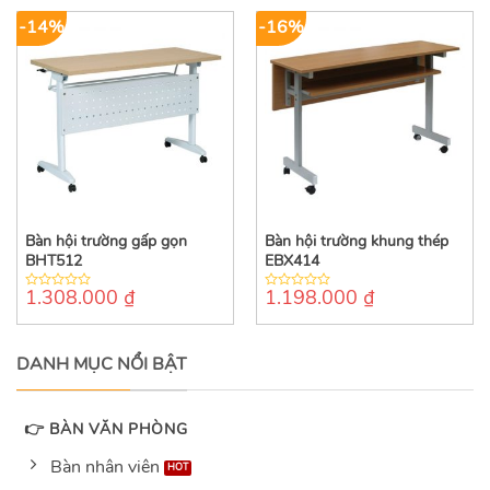
5
5
-14%
-16%
Bàn hội trường gấp gọn
Bàn hội trường khung thép
BHT512
EBX414
1.308.000
₫
1.198.000
₫
0
0
out
out
of
of
5
5
DANH MỤC NỔI BẬT
👉 BÀN VĂN PHÒNG
Bàn nhân viên