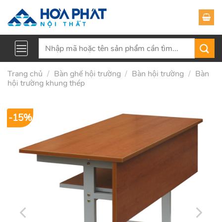
Skip
to
content
Tìm
kiếm:
Trang chủ
/
Bàn ghế hội trường
/
Bàn hội trường
/
Bàn
hội trường khung thép
-15%