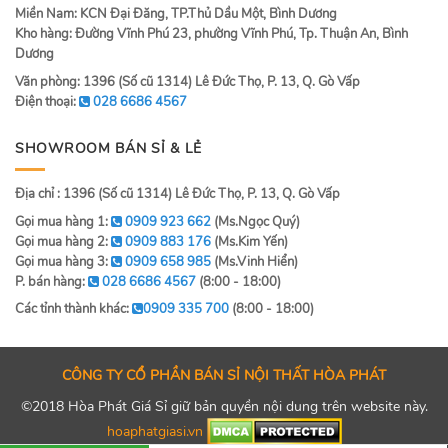
Miền Nam: KCN Đại Đăng, TP.Thủ Dầu Một, Bình Dương
Kho hàng: Đường Vĩnh Phú 23, phường Vĩnh Phú, Tp. Thuận An, Bình
Dương
Văn phòng: 1396 (Số cũ 1314) Lê Đức Thọ, P. 13, Q. Gò Vấp
Điện thoại:
028 6686 4567
SHOWROOM BÁN SỈ & LẺ
Địa chỉ : 1396 (Số cũ 1314) Lê Đức Thọ, P. 13, Q. Gò Vấp
Gọi mua hàng 1:
0909 923 662
(Ms.Ngọc Quý)
Gọi mua hàng 2:
0909 883 176
(Ms.Kim Yến)
Gọi mua hàng 3:
0909 658 985
(Ms.Vinh Hiển)
P. bán hàng:
028 6686 4567
(8:00 - 18:00)
Các tỉnh thành khác:
0909 335 700
(8:00 - 18:00)
CÔNG TY CỔ PHẦN BÁN SỈ NỘI THẤT HÒA PHÁT
©2018 Hòa Phát Giá Sỉ giữ bản quyền nội dung trên website này.
hoaphatgiasi.vn