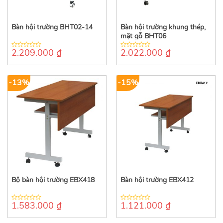
Bàn hội trường BHT02-14
Bàn hội trường khung thép,
mặt gỗ BHT06
2.209.000
₫
2.022.000
₫
0
0
out
out
of
of
5
5
-13%
-15%
Bộ bàn hội trường EBX418
Bàn hội trường EBX412
1.583.000
₫
1.121.000
₫
0
0
out
out
of
of