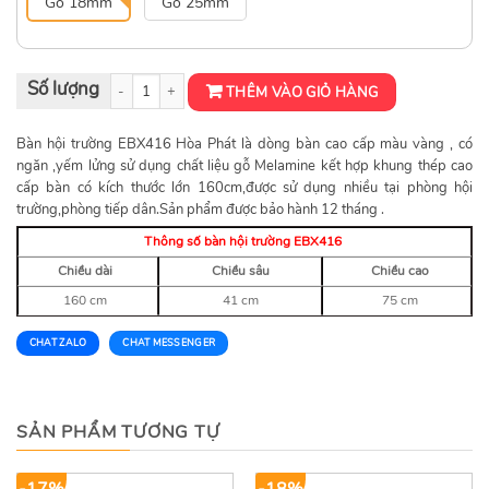
Gỗ 18mm
Gỗ 25mm
Bàn hội trường EBX416 số lượng
THÊM VÀO GIỎ HÀNG
Bàn hội trường EBX416 Hòa Phát là dòng bàn cao cấp màu vàng , có
ngăn ,yếm lửng sử dụng chất liệu gỗ Melamine kết hợp khung thép cao
cấp bàn có kích thước lớn 160cm,được sử dụng nhiều tại phòng hội
trường,phòng tiếp dân.Sản phẩm được bảo hành 12 tháng .
Thông số bàn hội trường EBX416
Chiều dài
Chiều sâu
Chiều cao
160 cm
41 cm
75 cm
CHAT ZALO
CHAT MESSENGER
SẢN PHẨM TƯƠNG TỰ
-17%
-18%