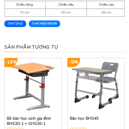
Chiều rộng
Chiều sâu
Chiều cao
70 cm
50 cm
69 cm
CHAT ZALO
CHAT MESSENGER
SẢN PHẨM TƯƠNG TỰ
-16%
-9%
Bô bàn học sinh gia đình
Bàn học BHS45
BHS20-1 + GHS20-1