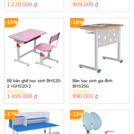
1.220.000
₫
909.000
₫
0
0
out
out
of
of
5
5
-15%
-18%
Bộ bàn ghế học sinh BHS20-
Bàn học sinh gia đình
2 +GHS20-2
BHS25G
1.495.000
₫
990.000
₫
0
0
out
out
of
of
5
5
-17%
-13%