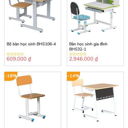
Bộ bàn học sinh BHS106-4
Bàn học sinh gia đình
BHS32-1
609.000
₫
2.946.000
₫
0
0
out
out
of
of
5
5
-18%
-14%