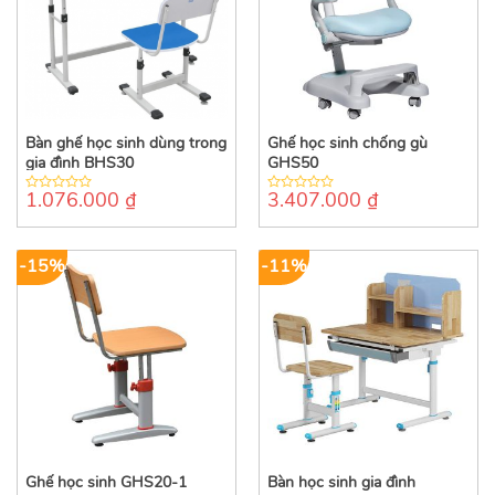
Bàn ghế học sinh dùng trong
Ghế học sinh chống gù
gia đình BHS30
GHS50
1.076.000
₫
3.407.000
₫
0
0
out
out
of
of
5
5
-15%
-11%
Ghế học sinh GHS20-1
Bàn học sinh gia đình