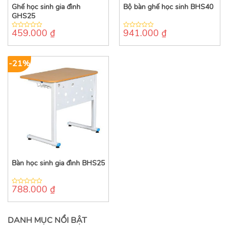
Ghế học sinh gia đình
Bộ bàn ghế học sinh BHS40
GHS25
459.000
₫
941.000
₫
0
0
out
out
of
of
5
5
-21%
Bàn học sinh gia đình BHS25
788.000
₫
0
out
of
5
DANH MỤC NỔI BẬT