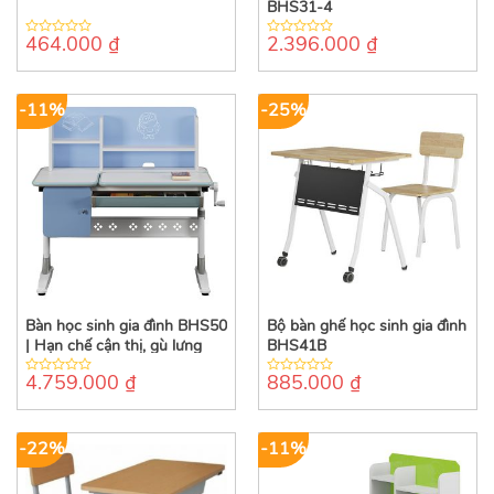
BHS31-4
464.000
₫
2.396.000
₫
0
0
out
out
of
of
5
5
-11%
-25%
Bàn học sinh gia đình BHS50
Bộ bàn ghế học sinh gia đình
| Hạn chế cận thị, gù lưng
BHS41B
4.759.000
₫
885.000
₫
0
0
out
out
of
of
5
5
-22%
-11%