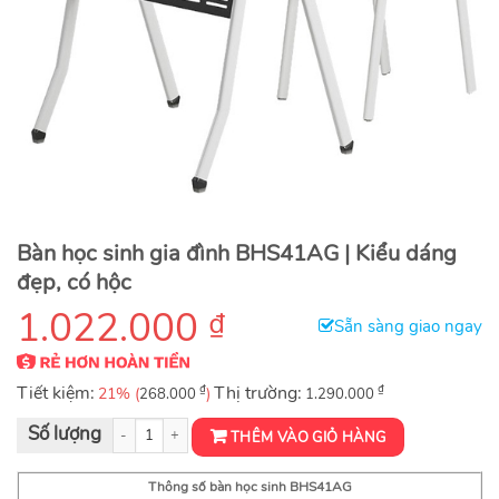
Bàn học sinh gia đình BHS41AG | Kiểu dáng
đẹp, có hộc
1.022.000
₫
Sẵn sàng giao ngay
Tiết kiệm:
₫
Thị trường:
₫
21% (
)
268.000
1.290.000
Bộ bàn ghế học sinh gia đình BHS41AG số lượng
THÊM VÀO GIỎ HÀNG
Thông số bàn học sinh
BHS41AG