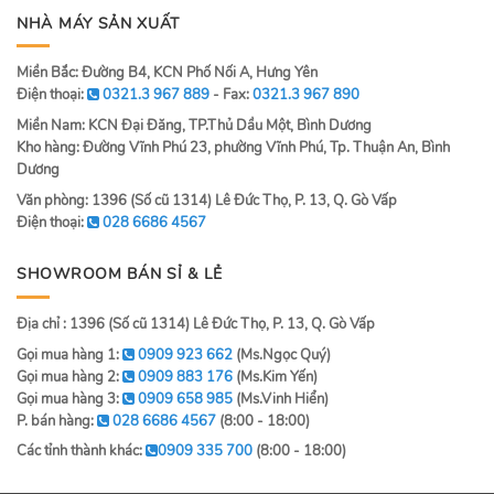
NHÀ MÁY SẢN XUẤT
Miền Bắc: Đường B4, KCN Phố Nối A, Hưng Yên
Điện thoại:
0321.3 967 889
- Fax:
0321.3 967 890
Miền Nam: KCN Đại Đăng, TP.Thủ Dầu Một, Bình Dương
Kho hàng: Đường Vĩnh Phú 23, phường Vĩnh Phú, Tp. Thuận An, Bình
Dương
Văn phòng: 1396 (Số cũ 1314) Lê Đức Thọ, P. 13, Q. Gò Vấp
Điện thoại:
028 6686 4567
SHOWROOM BÁN SỈ & LẺ
Địa chỉ : 1396 (Số cũ 1314) Lê Đức Thọ, P. 13, Q. Gò Vấp
Gọi mua hàng 1:
0909 923 662
(Ms.Ngọc Quý)
Gọi mua hàng 2:
0909 883 176
(Ms.Kim Yến)
Gọi mua hàng 3:
0909 658 985
(Ms.Vinh Hiển)
P. bán hàng:
028 6686 4567
(8:00 - 18:00)
Các tỉnh thành khác:
0909 335 700
(8:00 - 18:00)