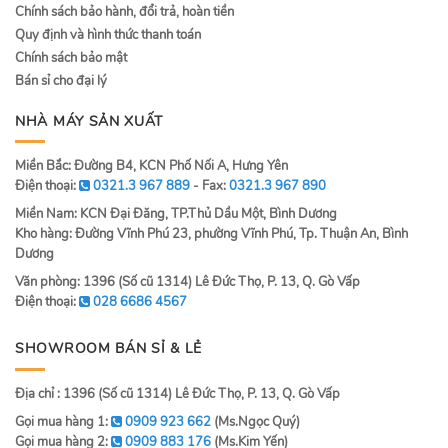
Chính sách bảo hành, đổi trả, hoàn tiền
Quy định và hình thức thanh toán
Chính sách bảo mật
Bán sỉ cho đại lý
NHÀ MÁY SẢN XUẤT
Miền Bắc: Đường B4, KCN Phố Nối A, Hưng Yên
Điện thoại:
0321.3 967 889
- Fax:
0321.3 967 890
Miền Nam: KCN Đại Đăng, TP.Thủ Dầu Một, Bình Dương
Kho hàng: Đường Vĩnh Phú 23, phường Vĩnh Phú, Tp. Thuận An, Bình
Dương
Văn phòng: 1396 (Số cũ 1314) Lê Đức Thọ, P. 13, Q. Gò Vấp
Điện thoại:
028 6686 4567
SHOWROOM BÁN SỈ & LẺ
Địa chỉ : 1396 (Số cũ 1314) Lê Đức Thọ, P. 13, Q. Gò Vấp
Gọi mua hàng 1:
0909 923 662
(Ms.Ngọc Quý)
Gọi mua hàng 2:
0909 883 176
(Ms.Kim Yến)