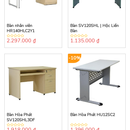
Bàn nhân viên
Bàn SV120SHL | Hộc Liền
HR140HLC2Y1
Bàn
2.297.000
₫
1.135.000
₫
0
0
out
out
of
of
5
5
-10%
Bàn Hòa Phát
Bàn Hòa Phát HU12SC2
SV120SHL3DF
1.918.000
₫
1.396.000
₫
0
0