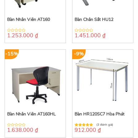
Bàn Nhân Viên AT160
Bàn Chân Sắt HU12
1.253.000
₫
1.451.000
₫
0
0
out
out
of
of
5
5
-15%
-9%
Bàn Nhân Viên AT160HL
Bàn HR120SC7 Hòa Phát
(3 đánh giá)
1.638.000
₫
912.000
₫
0
5.00
out of
out
5
of