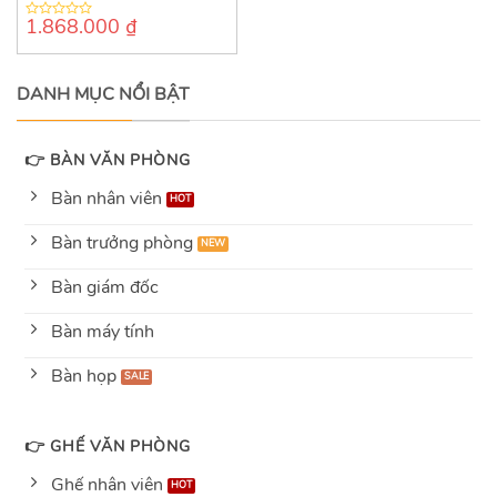
1.868.000
₫
0
out
of
5
DANH MỤC NỔI BẬT
👉 BÀN VĂN PHÒNG
Bàn nhân viên
Bàn trưởng phòng
Bàn giám đốc
Bàn máy tính
Bàn họp
👉 GHẾ VĂN PHÒNG
Ghế nhân viên