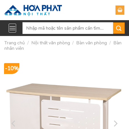
Skip
to
content
Tìm
kiếm:
Trang chủ
/
Nội thất văn phòng
/
Bàn văn phòng
/
Bàn
nhân viên
-10%