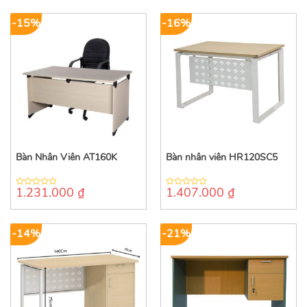
5
-15%
-16%
Bàn Nhân Viên AT160K
Bàn nhân viên HR120SC5
1.231.000
₫
1.407.000
₫
0
0
out
out
of
of
5
5
-14%
-21%