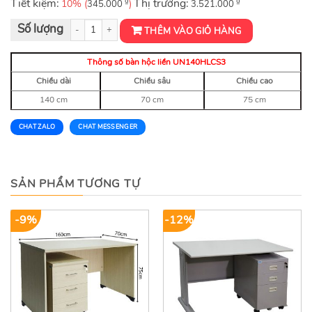
Tiết kiệm:
₫
Thị trường:
₫
10% (
)
345.000
3.521.000
Bàn hộc liền UN140HLCS3 số lượng
THÊM VÀO GIỎ HÀNG
Thông số bàn hộc liền UN140HLCS3
Chiều dài
Chiều sâu
Chiều cao
140 cm
70 cm
75 cm
CHAT ZALO
CHAT MESSENGER
SẢN PHẨM TƯƠNG TỰ
-9%
-12%