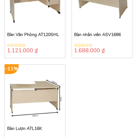
Bàn Văn Phòng AT120SHL
Bàn nhân viên ASV1686
1.121.000
₫
1.688.000
₫
0
0
out
out
of
of
5
5
-11%
Bàn Lượn ATL16K