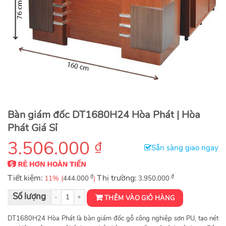
Bàn giám đốc DT1680H24 Hòa Phát | Hòa
Phát Giá Sỉ
3.506.000
₫
Sẵn sàng giao ngay
Tiết kiệm:
₫
Thị trường:
₫
11% (
)
444.000
3.950.000
Bàn Giám Đốc sơn PU DT1680H24 số lượng
THÊM VÀO GIỎ HÀNG
DT1680H24 Hòa Phát là bàn giám đốc gỗ công nghiệp sơn PU, tạo nét