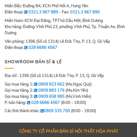
Miền Bắc: Đường B4, KCN Phố Nối A, Hưng Yên
Điện thoại:
0321.3 967 889
- Fax:
0321.3 967 890
Miền Nam: KCN Đại Đăng, TP.Thủ Dầu Một, Bình Dương
Kho hàng: Đường Vĩnh Phú 23, phường Vĩnh Phú, Tp. Thuận An, Bình
Dương
Văn phòng: 1396 (Số cũ 1314) Lê Đức Thọ, P. 13, Q. Gò Vấp
Điện thoại:
028 6686 4567
SHOWROOM BÁN SỈ & LẺ
Địa chỉ : 1396 (Số cũ 1314) Lê Đức Thọ, P. 13, Q. Gò Vấp
Gọi mua hàng 1:
0909 923 662
(Ms.Ngọc Quý)
Gọi mua hàng 2:
0909 883 176
(Ms.Kim Yến)
Gọi mua hàng 3:
0909 658 985
(Ms.Vinh Hiển)
P. bán hàng:
028 6686 4567
(8:00 - 18:00)
Các tỉnh thành khác:
0909 335 700
(8:00 - 18:00)
CÔNG TY CỔ PHẦN BÁN SỈ NỘI THẤT HÒA PHÁT