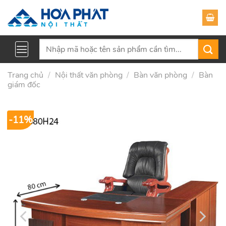
Skip
to
content
Tìm
kiếm:
Trang chủ
/
Nội thất văn phòng
/
Bàn văn phòng
/
Bàn
giám đốc
-11%