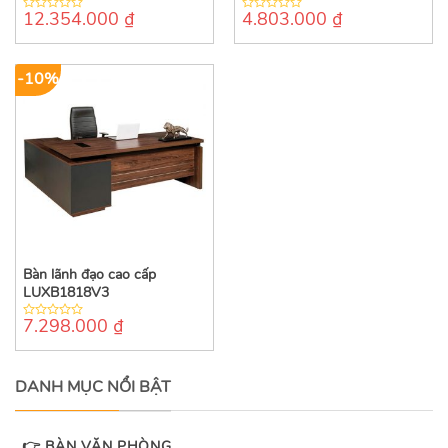
12.354.000
₫
4.803.000
₫
0
0
out
out
of
of
5
5
-10%
Bàn lãnh đạo cao cấp
LUXB1818V3
7.298.000
₫
0
out
of
5
DANH MỤC NỔI BẬT
👉 BÀN VĂN PHÒNG