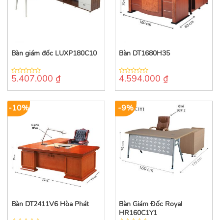
Bàn giám đốc LUXP180C10
Bàn DT1680H35
5.407.000
₫
4.594.000
₫
0
0
out
out
of
of
5
5
-10%
-9%
Bàn DT2411V6 Hòa Phát
Bàn Giám Đốc Royal
HR160C1Y1