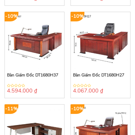
out
out
of
of
5
5
-10%
-10%
Bàn Giám Đốc DT1680H37
Bàn Giám Đốc DT1680H27
4.594.000
₫
4.067.000
₫
0
0
out
out
of
of
5
5
-11%
-10%