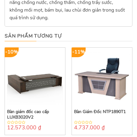
năng chống nước, chống thấm, chống trầy sước,
không mối mọt, bám bụi, lau chùi đơn giản trong suốt
quá trình sử dụng.
SẢN PHẨM TƯƠNG TỰ
-10%
-11%
Bàn giám đốc cao cấp
Bàn Giám Đốc NTP1890T1
LUXB3020V2
12.573.000
₫
4.737.000
₫
0
0
out
out
of
of