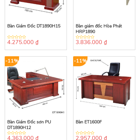
Bàn Giám Đốc DT1890H15
Bàn giám đốc Hòa Phát
HRP1890
4.275.000
₫
3.836.000
₫
0
0
out
out
of
of
5
5
-11%
-11%
Bàn Giám Đốc sơn PU
Bàn ET1600F
DT1890H12
4.363.000
₫
2.957.000
₫
0
0