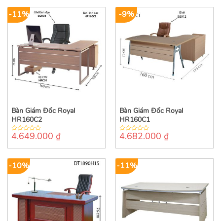
5
5
-11%
-9%
Bàn Giám Đốc Royal
Bàn Giám Đốc Royal
HR160C2
HR160C1
4.649.000
₫
4.682.000
₫
0
0
out
out
of
of
5
5
-10%
-11%