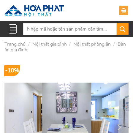
Skip
to
content
Tìm
kiếm:
Trang chủ
/
Nội thất gia đình
/
Nội thất phòng ăn
/
Bàn
ăn gia đình
-10%