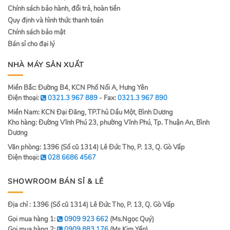
Chính sách bảo hành, đổi trả, hoàn tiền
Quy định và hình thức thanh toán
Chính sách bảo mật
Bán sỉ cho đại lý
NHÀ MÁY SẢN XUẤT
Miền Bắc: Đường B4, KCN Phố Nối A, Hưng Yên
Điện thoại:
0321.3 967 889
- Fax:
0321.3 967 890
Miền Nam: KCN Đại Đăng, TP.Thủ Dầu Một, Bình Dương
Kho hàng: Đường Vĩnh Phú 23, phường Vĩnh Phú, Tp. Thuận An, Bình
Dương
Văn phòng: 1396 (Số cũ 1314) Lê Đức Thọ, P. 13, Q. Gò Vấp
Điện thoại:
028 6686 4567
SHOWROOM BÁN SỈ & LẺ
Địa chỉ : 1396 (Số cũ 1314) Lê Đức Thọ, P. 13, Q. Gò Vấp
Gọi mua hàng 1:
0909 923 662
(Ms.Ngọc Quý)
Gọi mua hàng 2:
0909 883 176
(Ms.Kim Yến)