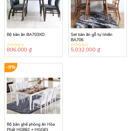
Bộ bàn ăn BA703XD
Set bàn ăn gỗ tự nhiên
BA706
806.000
₫
5.032.000
₫
0
0
out
out
of
of
5
5
-9%
Bộ bàn ghế phòng ăn Hòa
Phát HGB61 + HGG61