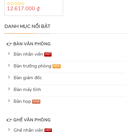
12.617.000
₫
0
out
of
5
DANH MỤC NỔI BẬT
👉 BÀN VĂN PHÒNG
Bàn nhân viên
Bàn trưởng phòng
Bàn giám đốc
Bàn máy tính
Bàn họp
👉 GHẾ VĂN PHÒNG
Ghế nhân viên