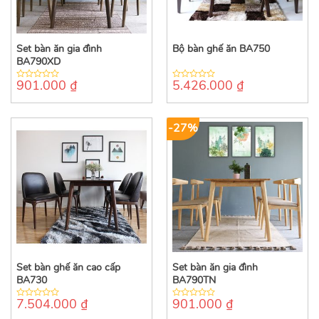
Set bàn ăn gia đình
Bộ bàn ghế ăn BA750
BA790XD
901.000
₫
5.426.000
₫
0
0
out
out
of
of
5
5
-27%
Set bàn ghế ăn cao cấp
Set bàn ăn gia đình
BA730
BA790TN
7.504.000
₫
901.000
₫
0
0
out
out