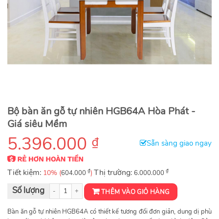
Bộ bàn ăn gỗ tự nhiên HGB64A Hòa Phát -
Giá siêu Mềm
5.396.000
₫
Sẵn sàng giao ngay
Tiết kiệm:
₫
Thị trường:
₫
10% (
)
604.000
6.000.000
Bàn ăn khung gỗ tự nhiên Hòa Phát HGB64A số lượng
THÊM VÀO GIỎ HÀNG
Bàn ăn gỗ tự nhiên HGB64A có thiết kế tương đối đơn giản, dung dị phù