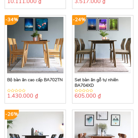
10.111.000
₫
3.517.000
₫
0
0
out
out
of
of
5
5
-34%
-24%
Bộ bàn ăn cao cấp BA702TN
Set bàn ăn gỗ tự nhiên
BA704XD
1.430.000
₫
605.000
₫
0
0
out
out
of
of
5
5
-26%