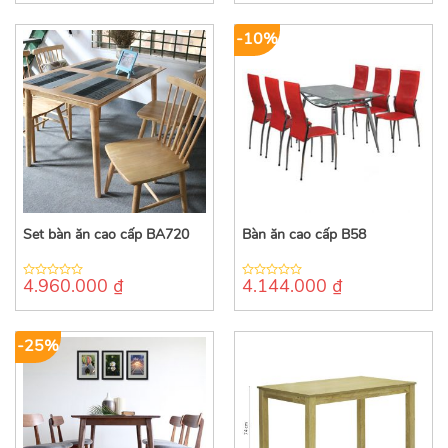
of
of
5
5
-10%
Set bàn ăn cao cấp BA720
Bàn ăn cao cấp B58
4.960.000
₫
4.144.000
₫
0
0
out
out
of
of
5
5
-25%