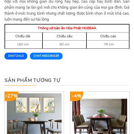
hợp với mọi không gian dù rộng hay hẹp, cao cấp hay bình dân. Sản
phẩm mang lại làn gió mới cho không gian ấm cúng của mọi gia đình. Giá
thành ở mức trung bình nhưng chất lượng được bình chọn ở mức khá cao,
luôn mang đến sự hài lòng
Thông số bàn ăn Hòa Phát HGB64A
Chiều dài
Chiều sâu
Chiều cao
160 cm
80 cm
76 cm
CHAT ZALO
CHAT MESSENGER
SẢN PHẨM TƯƠNG TỰ
-27%
-4%