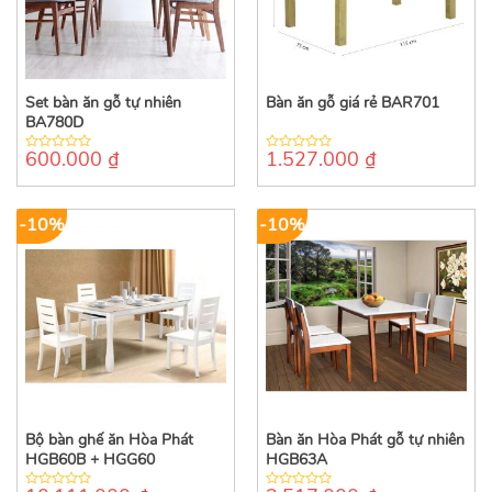
Set bàn ăn gỗ tự nhiên
Bàn ăn gỗ giá rẻ BAR701
BA780D
600.000
₫
1.527.000
₫
0
0
out
out
of
of
5
5
-10%
-10%
Bộ bàn ghế ăn Hòa Phát
Bàn ăn Hòa Phát gỗ tự nhiên
HGB60B + HGG60
HGB63A