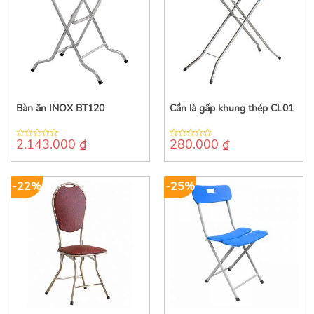
Bàn ăn INOX BT120
Cần là gấp khung thép CL01
2.143.000
₫
280.000
₫
0
0
out
out
of
of
5
5
-22%
-25%