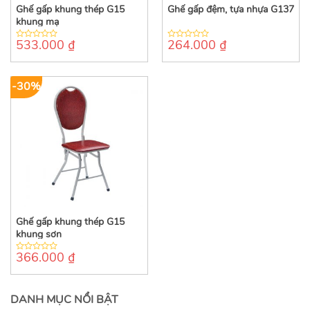
Ghế gấp khung thép G15
Ghế gấp đệm, tựa nhựa G137
khung mạ
533.000
₫
264.000
₫
0
0
out
out
of
of
5
5
-30%
Ghế gấp khung thép G15
khung sơn
366.000
₫
0
out
of
5
DANH MỤC NỔI BẬT