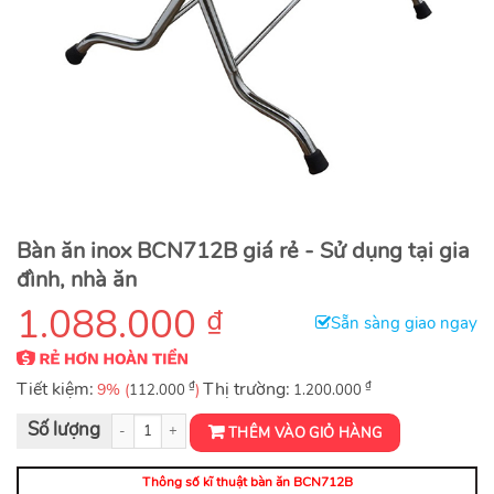
Bàn ăn inox BCN712B giá rẻ - Sử dụng tại gia
đình, nhà ăn
1.088.000
₫
Sẵn sàng giao ngay
Tiết kiệm:
₫
Thị trường:
₫
9% (
)
112.000
1.200.000
Bàn ăn inox BCN712B số lượng
THÊM VÀO GIỎ HÀNG
Thông số kĩ thuật bàn ăn BCN712B