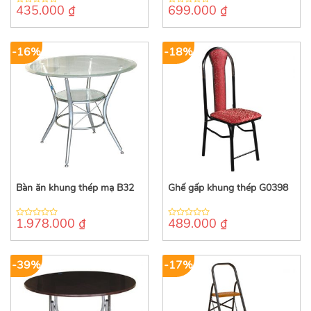
435.000
₫
699.000
₫
0
0
out
out
of
of
5
5
-16%
-18%
Bàn ăn khung thép mạ B32
Ghế gấp khung thép G0398
1.978.000
₫
489.000
₫
0
0
out
out
of
of
5
5
-39%
-17%