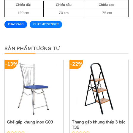
Chiều dài
Chiều sâu
Chiều cao
120 cm
70 cm
75 cm
CHAT ZALO
CHAT MESSENGER
SẢN PHẨM TƯƠNG TỰ
-13%
-22%
Ghế gấp khung inox G09
Thang gấp khung thép 3 bậc
T3B