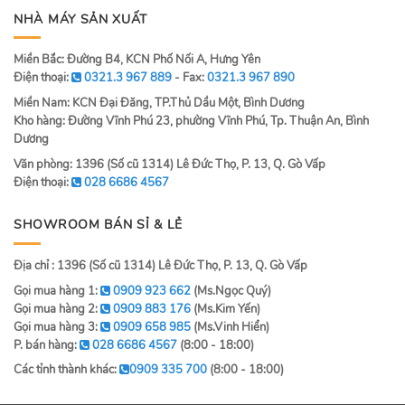
NHÀ MÁY SẢN XUẤT
Miền Bắc: Đường B4, KCN Phố Nối A, Hưng Yên
Điện thoại:
0321.3 967 889
- Fax:
0321.3 967 890
Miền Nam: KCN Đại Đăng, TP.Thủ Dầu Một, Bình Dương
Kho hàng: Đường Vĩnh Phú 23, phường Vĩnh Phú, Tp. Thuận An, Bình
Dương
Văn phòng: 1396 (Số cũ 1314) Lê Đức Thọ, P. 13, Q. Gò Vấp
Điện thoại:
028 6686 4567
SHOWROOM BÁN SỈ & LẺ
Địa chỉ : 1396 (Số cũ 1314) Lê Đức Thọ, P. 13, Q. Gò Vấp
Gọi mua hàng 1:
0909 923 662
(Ms.Ngọc Quý)
Gọi mua hàng 2:
0909 883 176
(Ms.Kim Yến)
Gọi mua hàng 3:
0909 658 985
(Ms.Vinh Hiển)
P. bán hàng:
028 6686 4567
(8:00 - 18:00)
Các tỉnh thành khác:
0909 335 700
(8:00 - 18:00)