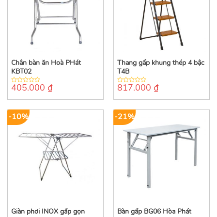
Chân bàn ăn Hoà PHát
Thang gấp khung thép 4 bậc
KBT02
T4B
405.000
₫
817.000
₫
0
0
out
out
of
of
5
5
-10%
-21%
Giàn phơi INOX gấp gọn
Bàn gấp BG06 Hòa Phát