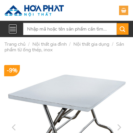
Skip
to
content
Tìm
kiếm:
Trang chủ
/
Nội thất gia đình
/
Nội thất gia dụng
/
Sản
phẩm từ ống thép, inox
-9%